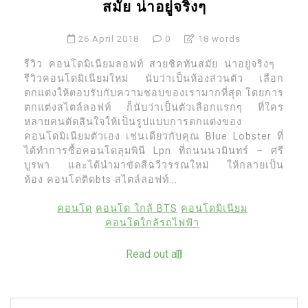
สมัย น่าอยู่จริงๆ
26 April 2018
0
18 words
รีวิว คอนโดมิเนียมลอฟท์ สวยชิคทันสมัย น่าอยู่จริงๆ
รีวิวคอนโดมิเนียมใหม่ นับว่าเป็นห้องส่วนตัว เลือก
ตกแต่งให้ตอบรับกับความชอบของเรามากที่สุด โดยการ
ตกแต่งสไตล์ลอฟท์ ก็นับว่าเป็นตัวเลือกแรกๆ ที่ใคร
หลายคนตัดสินใจให้เป็นรูปแบบการตกแต่งของ
คอนโดมิเนียมตัวเอง เช่นเดียวกับคุณ Blue Lobster ที่
ได้ทำการซื้อคอนโดลุมพินี Lpn ที่ถนนนวมินทร์ – ศรี
บูรพา และได้นำมาขัดสีฉวีวรรณใหม่ ให้กลายเป็น
ห้อง คอนโดติดbts สไตล์ลอฟท์...
คอนโด
คอนโด ใกล้ BTS
คอนโดมิเนียม
คอนโดใกล้รถไฟฟ้า
Read out all