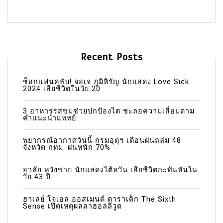
Recent Posts
ช็อกแฟนคลับ! จอเจ ภูมิหิรัญ นักแสดง Love Sick
2024 เสียชีวิตในวัย 20
3 อาหารรสขมช่วยปกป้องไต ชะลอความเสื่อมตาม
คำแนะนำแพทย์
พยากรณ์อากาศวันนี้ กรมอุตุฯ เตือนฝนถล่ม 48
จังหวัด กทม. ฝนหนัก 70%
อาลัย หวังข่าย นักแสดงไต้หวัน เสียชีวิตกะทันหันใน
วัย 43 ปี
ฮาเลย์ โจเอล ออสเมนต์ ดาราเด็ก The Sixth
Sense เปิดเหตุผลลาฮอลลีวูด