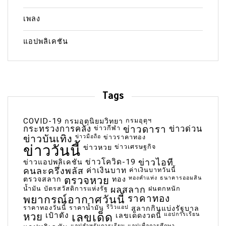
เพลง
แอปพลิเคชัน
Tags
COVID-19
กรมอุตุฯ
กรมอุตุนิยมวิทยา
กระทรวงการคลัง
ข่าวกีฬา
ข่าวดารา
ข่าวด่วน
ข่าวบันเทิง
ข่าวมือถือ
ข่าวราคาทอง
ข่าววันนี้
ข่าวเศรษฐกิจ
ข่าวหวย
ข่าวโควิด-19
ข่าวไอที
ข่าวแอปพลิเคชัน
คนละครึ่งพลัส
ค่าเงินบาท
ค่าเงินบาทวันนี้
ตรวจหวย
ทองคำแท่ง
ธนาคารออมสิน
ตรวจสลาก
ทอง
น้ำมัน
บัตรสวัสดิการแห่งรัฐ
ผลสลาก
ฝนตกหนัก
พยากรณ์อากาศวันนี้
ราคาทอง
ราคาทองวันนี้
ราคาน้ำมัน
รีวิวแอป
สลากกินแบ่งรัฐบาล
เลขเด็ด
หวย
เป๋าตัง
แอปการเรียน
เลขเด็ดงวดนี้
แอปสำหรับการเรียน
แอปเพื่อการศึกษา