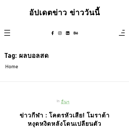
Skip
to
อัปเดตข่าว ข่าววันนี้
content
Tag:
ผลบอลสด
Home
In
อื่นๆ
ข่าวกีฬา : โคตรหัวเสีย! โมราต้า
หงุดหงิดหลังโดนเปลียนตัว