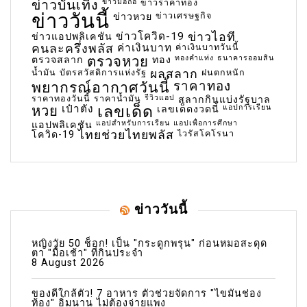
ข่าวบันเทิง
ข่าวมือถือ
ข่าวราคาทอง
ข่าววันนี้
ข่าวเศรษฐกิจ
ข่าวหวย
ข่าวโควิด-19
ข่าวไอที
ข่าวแอปพลิเคชัน
คนละครึ่งพลัส
ค่าเงินบาท
ค่าเงินบาทวันนี้
ตรวจหวย
ทองคำแท่ง
ธนาคารออมสิน
ตรวจสลาก
ทอง
น้ำมัน
บัตรสวัสดิการแห่งรัฐ
ผลสลาก
ฝนตกหนัก
พยากรณ์อากาศวันนี้
ราคาทอง
ราคาทองวันนี้
ราคาน้ำมัน
รีวิวแอป
สลากกินแบ่งรัฐบาล
เลขเด็ด
หวย
เป๋าตัง
แอปการเรียน
เลขเด็ดงวดนี้
แอปสำหรับการเรียน
แอปเพื่อการศึกษา
แอปพลิเคชัน
ไทยช่วยไทยพลัส
ไวรัสโคโรนา
โควิด-19
ข่าววันนี้
หญิงวัย 50 ช็อก! เป็น "กระดูกพรุน" ก่อนหมอสะดุด
ตา "มื้อเช้า" ที่กินประจำ
8 August 2026
ของดีใกล้ตัว! 7 อาหาร ตัวช่วยจัดการ "ไขมันช่อง
ท้อง" อิ่มนาน ไม่ต้องจ่ายแพง