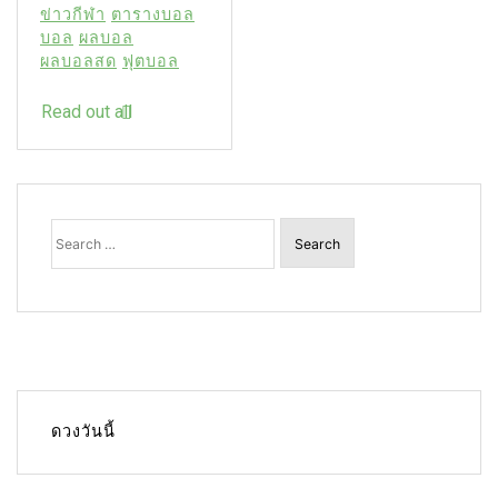
ข่าวกีฬา
ตารางบอล
บอล
ผลบอล
ผลบอลสด
ฟุตบอล
Read out all
Search
for:
ดวงวันนี้