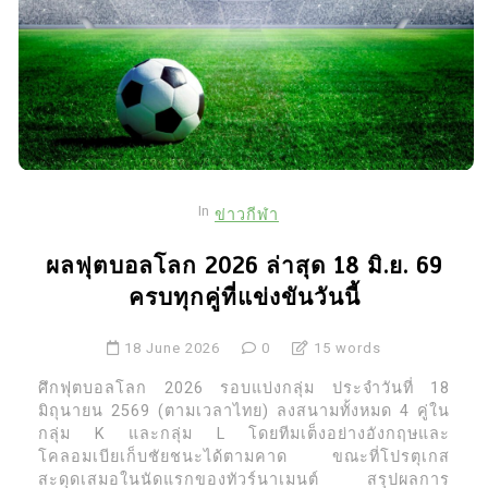
In
ข่าวกีฬา
ผลฟุตบอลโลก 2026 ล่าสุด 18 มิ.ย. 69
ครบทุกคู่ที่แข่งขันวันนี้
18 June 2026
0
15 words
ศึกฟุตบอลโลก 2026 รอบแบ่งกลุ่ม ประจำวันที่ 18
มิถุนายน 2569 (ตามเวลาไทย) ลงสนามทั้งหมด 4 คู่ใน
กลุ่ม K และกลุ่ม L โดยทีมเต็งอย่างอังกฤษและ
โคลอมเบียเก็บชัยชนะได้ตามคาด ขณะที่โปรตุเกส
สะดุดเสมอในนัดแรกของทัวร์นาเมนต์ สรุปผลการ