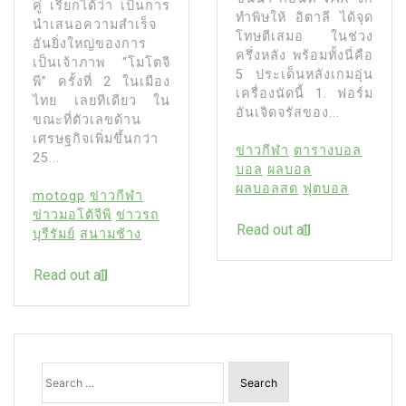
คู่ เรียกได้ว่า เป็นการ
ทำพิษให้ อิตาลี ได้จุด
นำเสนอความสำเร็จ
โทษตีเสมอ ในช่วง
อันยิ่งใหญ่ของการ
ครึ่งหลัง พร้อมทั้งนี่คือ
เป็นเจ้าภาพ “โมโตจี
5 ประเด็นหลังเกมอุ่น
พี” ครั้งที่ 2 ในเมือง
เครื่องนัดนี้ 1. ฟอร์ม
ไทย เลยทีเดียว ใน
อันเจิดจรัสของ...
ขณะที่ตัวเลขด้าน
เศรษฐกิจเพิ่มขึ้นกว่า
ข่าวกีฬา
ตารางบอล
25...
บอล
ผลบอล
ผลบอลสด
ฟุตบอล
motogp
ข่าวกีฬา
ข่าวมอโต้จีพี
ข่าวรถ
Read out all
บุรีรัมย์
สนามช้าง
Read out all
Search
for: