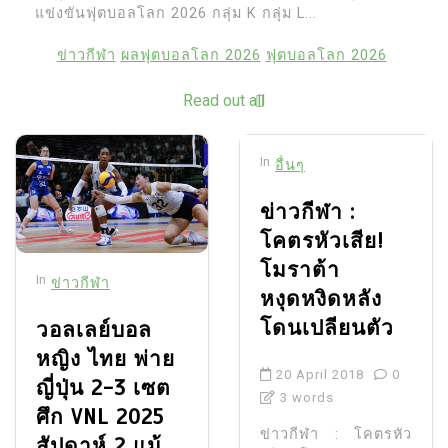
แข่งขันฟุตบอลโลก 2026 กลุ่ม K กลุ่ม L...
ข่าวกีฬา
ผลฟุตบอลโลก 2026
ฟุตบอลโลก 2026
Read out all
In
อื่นๆ
ข่าวกีฬา :
โคตรหัวเสีย!
โมราต้า
In
ข่าวกีฬา
หงุดหงิดหลัง
โดนเปลียนตัว
วอลเลย์บอล
หญิง ไทย พ่าย
20 April 2018
0
ญี่ปุ่น 2-3 เซต
3 words
ศึก VNL 2025
ข่าวกีฬา : โคตรหัว
สัปดาห์ 2 แม้