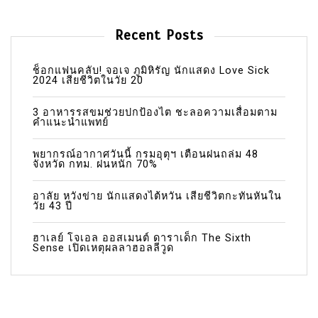
Recent Posts
ช็อกแฟนคลับ! จอเจ ภูมิหิรัญ นักแสดง Love Sick
2024 เสียชีวิตในวัย 20
3 อาหารรสขมช่วยปกป้องไต ชะลอความเสื่อมตาม
คำแนะนำแพทย์
พยากรณ์อากาศวันนี้ กรมอุตุฯ เตือนฝนถล่ม 48
จังหวัด กทม. ฝนหนัก 70%
อาลัย หวังข่าย นักแสดงไต้หวัน เสียชีวิตกะทันหันใน
วัย 43 ปี
ฮาเลย์ โจเอล ออสเมนต์ ดาราเด็ก The Sixth
Sense เปิดเหตุผลลาฮอลลีวูด