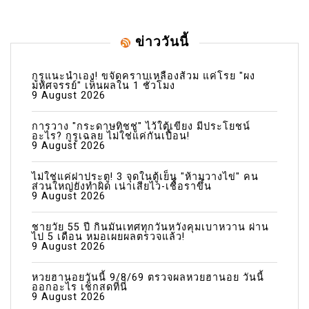
ข่าววันนี้
กูรูแนะนำเอง! ขจัดคราบเหลืองส้วม แค่โรย "ผง
มหัศจรรย์" เห็นผลใน 1 ชั่วโมง
9 August 2026
การวาง "กระดาษทิชชู่" ไว้ใต้เขียง มีประโยชน์
อะไร? กูรูเฉลย ไม่ใช่แค่กันเปื้อน!
9 August 2026
ไม่ใช่แค่ฝาประตู! 3 จุดในตู้เย็น "ห้ามวางไข่" คน
ส่วนใหญ่ยังทำผิด เน่าเสียไว-เชื้อราขึ้น
9 August 2026
ชายวัย 55 ปี กินมันเทศทุกวันหวังคุมเบาหวาน ผ่าน
ไป 5 เดือน หมอเผยผลตรวจแล้ว!
9 August 2026
หวยฮานอยวันนี้ 9/8/69 ตรวจผลหวยฮานอย วันนี้
ออกอะไร เช็กสดที่นี่
9 August 2026