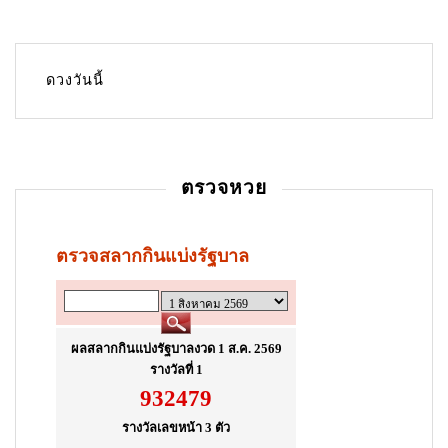
g
i
n
ดวงวันนี้
a
t
i
ตรวจหวย
o
n