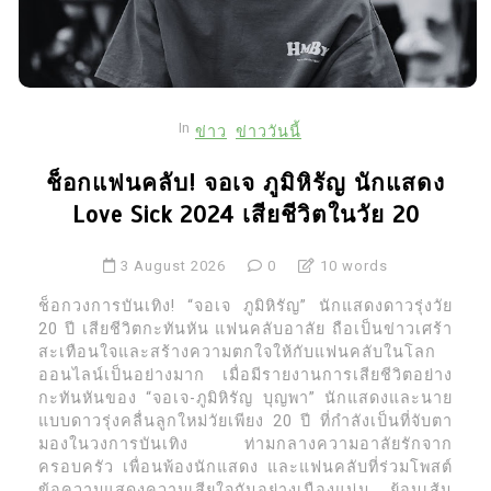
31 July 2026
0
4
อาลัย หวังข่าย นักแสดง
In
ข่าว
ข่าววันนี้
ไต้หวัน เสียชีวิตกะทันหันใน
วัย 43 ปี
ช็อกแฟนคลับ! จอเจ ภูมิหิรัญ นักแสดง
27 July 2026
0
21 words
Love Sick 2024 เสียชีวิตในวัย 20
3 August 2026
0
10 words
5
ฮาเลย์ โจเอล ออสเมนต์
ช็อกวงการบันเทิง! “จอเจ ภูมิหิรัญ” นักแสดงดาวรุ่งวัย
ดาราเด็ก The Sixth Sense
20 ปี เสียชีวิตกะทันหัน แฟนคลับอาลัย ถือเป็นข่าวเศร้า
เปิดเหตุผลลาฮอลลีวูด
สะเทือนใจและสร้างความตกใจให้กับแฟนคลับในโลก
ออนไลน์เป็นอย่างมาก เมื่อมีรายงานการเสียชีวิตอย่าง
27 July 2026
0
48 words
กะทันหันของ “จอเจ-ภูมิหิรัญ บุญพา” นักแสดงและนาย
แบบดาวรุ่งคลื่นลูกใหม่วัยเพียง 20 ปี ที่กำลังเป็นที่จับตา
มองในวงการบันเทิง ท่ามกลางความอาลัยรักจาก
ครอบครัว เพื่อนพ้องนักแสดง และแฟนคลับที่ร่วมโพสต์
ข้อความแสดงความเสียใจกันอย่างเนืองแน่น ย้อนเส้น