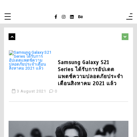
ดาราเด็ก The Sixth Sense
Skip
to
เปิดเหตุผลลาฮอลลีวูด
content
5
27 July 2026
0
48 words
Samsung Galaxy S21
อัปเดตข่าว ข่าววันนี้
Series ได้รับการอัปเดต
แพตช์ความปลอดภัยประจำ
1
เดือนสิงหาคม 2021 แล้ว
ช็อกแฟนคลับ! จอเจ ภูมิ
หิรัญ นักแสดง Love Sick
3 August 2021
0
2024 เสียชีวิตในวัย 20
3 August 2026
0
10 words
1
หวย อาศรมฤๅษีเณร มา
แล้ว งวด 1 กุมภาพันธ์ 2563
2
28 January 2020
0
3 อาหารรสขมช่วยปกป้อง
ไต ชะลอความเสื่อมตามคำ
แนะนำแพทย์
31 July 2026
0
2
ติดในบ้านเพราะน้ำท่วม?