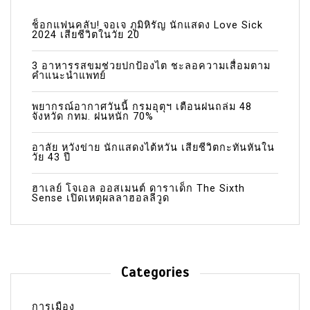
ช็อกแฟนคลับ! จอเจ ภูมิหิรัญ นักแสดง Love Sick
2024 เสียชีวิตในวัย 20
3 อาหารรสขมช่วยปกป้องไต ชะลอความเสื่อมตาม
คำแนะนำแพทย์
พยากรณ์อากาศวันนี้ กรมอุตุฯ เตือนฝนถล่ม 48
จังหวัด กทม. ฝนหนัก 70%
อาลัย หวังข่าย นักแสดงไต้หวัน เสียชีวิตกะทันหันใน
วัย 43 ปี
ฮาเลย์ โจเอล ออสเมนต์ ดาราเด็ก The Sixth
Sense เปิดเหตุผลลาฮอลลีวูด
Categories
การเมือง