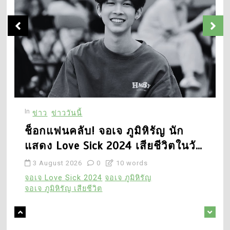
คู่มือฉุกเฉินสำหรับคนและ
3
สัตว์เลี้ยง ทำทันที!
พยากรณ์อากาศวันนี้ กรมอุ
ตุฯ เตือนฝนถล่ม 48 จังหวัด
25 November 2025
0
กทม. ฝนหนัก 70%
31 July 2026
0
3
เลขเด็ดปฏิทินคำชะโนด
4
งวด 1 กรกฎาคม 2569 ส่อง
อาลัย หวังข่าย นักแสดง
เลขเด่นสายพญานาค
ไต้หวัน เสียชีวิตกะทันหันใน
In
I
ข่าว
ข่าววันนี้
วัย 43 ปี
30 June 2026
0
ช็อกแฟนคลับ! จอเจ ภูมิหิรัญ นัก
27 July 2026
0
21 words
แสดง Love Sick 2024 เสียชีวิตในวัย
20
3 August 2026
0
10 words
4
5
เจาะลึกระเบิดสุญญากาศใน
จอเจ Love Sick 2024
จอเจ ภูมิหิรัญ
ฮาเลย์ โจเอล ออสเมนต์
กาซา อาวุธร้ายแรงที่ทำให้
จอเจ ภูมิหิรัญ เสียชีวิต
ดาราเด็ก The Sixth Sense
ร่างคนระเหยหายจริงหรือ?
เปิดเหตุผลลาฮอลลีวูด
13 February 2026
0
27 July 2026
0
48 words