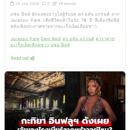
14 July 2026
0
19 words
แซม นีลล์ นักแสดงอาวุโสผู้รับบท ดร.อลัน แกรนต์ จาก
Jurassic Park เสียชีวิตแล้วในวัย 78 ปี ที่เมืองซิดนีย์
หลังเพิ่งประกาศหายจากมะเร็งเม็ดเลือดขาว
Jurassic Park
Sam Neill
ดร.อลัน แกรนต์
ดาราตุาย
มะเร็งเม็ดเลือดขาว
แซม นีลล์
Read out all