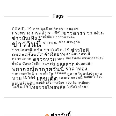
Tags
COVID-19
กรมอุตุฯ
กรมอุตุนิยมวิทยา
กระทรวงการคลัง
ข่าวกีฬา
ข่าวดารา
ข่าวด่วน
ข่าวบันเทิง
ข่าวมือถือ
ข่าวราคาทอง
ข่าววันนี้
ข่าวเศรษฐกิจ
ข่าวหวย
ข่าวโควิด-19
ข่าวไอที
ข่าวแอปพลิเคชัน
คนละครึ่งพลัส
ค่าเงินบาท
ค่าเงินบาทวันนี้
ตรวจหวย
ทองคำแท่ง
ธนาคารออมสิน
ตรวจสลาก
ทอง
น้ำมัน
บัตรสวัสดิการแห่งรัฐ
ผลสลาก
ฝนตกหนัก
พยากรณ์อากาศวันนี้
ราคาทอง
ราคาทองวันนี้
ราคาน้ำมัน
รีวิวแอป
สลากกินแบ่งรัฐบาล
เลขเด็ด
หวย
เป๋าตัง
แอปการเรียน
เลขเด็ดงวดนี้
แอปสำหรับการเรียน
แอปเพื่อการศึกษา
แอปพลิเคชัน
ไทยช่วยไทยพลัส
ไวรัสโคโรนา
โควิด-19
ข่าววันนี้