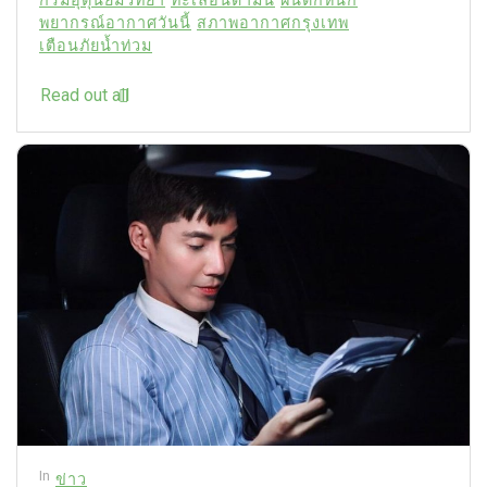
กรมอุตุนิยมวิทยา
ทะเลอันดามัน
ฝนตกหนัก
พยากรณ์อากาศวันนี้
สภาพอากาศกรุงเทพ
เตือนภัยน้ำท่วม
Read out all
In
ข่าว