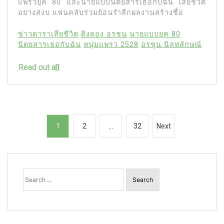
แพรวยุค 80 และนายแบบนิตยสารเธอกับฉัน เสียชีวิต
อย่างสงบ แฟนคลับร่วมย้อนรำลึกผลงานสร้างชื่อ
ข่าวดาราเสียชีวิต
ดิงดอง อรชุน
นายแบบยุค 80
นิตยสารเธอกับฉัน
หนุ่มแพรว 2528
อรชุน นิลทลักษณ์
Read out all
P
1
2
…
32
Next
o
s
t
Search
for:
s
p
a