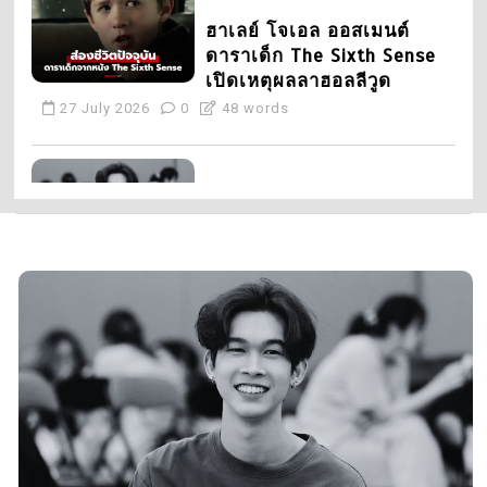
1
5
ช็อกแฟนคลับ! จอเจ ภูมิ
Samsung Galaxy S21
หิรัญ นักแสดง Love Sick
Series ได้รับการอัปเดต
2024 เสียชีวิตในวัย 20
แพตช์ความปลอดภัยประจำ
เดือนสิงหาคม 2021 แล้ว
3 August 2026
0
10 words
3 August 2021
0
2
3 อาหารรสขมช่วยปกป้อง
ไต ชะลอความเสื่อมตามคำ
แนะนำแพทย์
31 July 2026
0
3
พยากรณ์อากาศวันนี้ กรมอุ
ตุฯ เตือนฝนถล่ม 48 จังหวัด
กทม. ฝนหนัก 70%