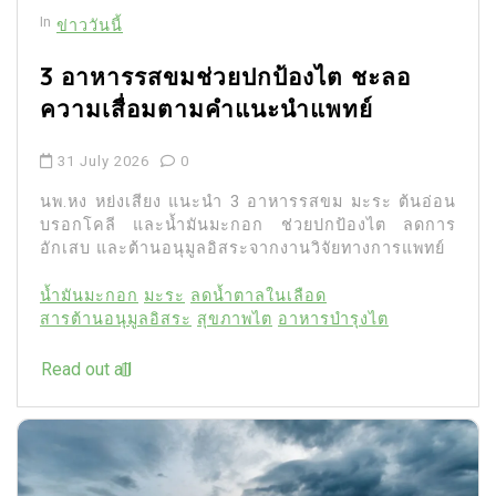
In
ข่าววันนี้
3 อาหารรสขมช่วยปกป้องไต ชะลอ
ความเสื่อมตามคำแนะนำแพทย์
31 July 2026
0
นพ.หง หย่งเสียง แนะนำ 3 อาหารรสขม มะระ ต้นอ่อน
บรอกโคลี และน้ำมันมะกอก ช่วยปกป้องไต ลดการ
อักเสบ และต้านอนุมูลอิสระจากงานวิจัยทางการแพทย์
น้ำมันมะกอก
มะระ
ลดน้ำตาลในเลือด
สารต้านอนุมูลอิสระ
สุขภาพไต
อาหารบำรุงไต
Read out all