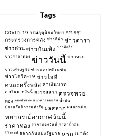
Tags
กรมอุตุฯ
COVID-19
กรมอุตุนิยมวิทยา
ข่าวกีฬา
กระทรวงการคลัง
ข่าวดารา
ข่าวมือถือ
ข่าวด่วน
ข่าวบันเทิง
ข่าวราคาทอง
ข่าวหวย
ข่าววันนี้
ข่าวเศรษฐกิจ
ข่าวแอปพลิเคชัน
ข่าวโควิด-19
ข่าวไอที
ค่าเงินบาท
คนละครึ่งพลัส
ค่าเงินบาทวันนี้
ตรวจสลาก
ตรวจหวย
ทองคำแท่ง
ธนาคารออมสิน
น้ำมัน
ทอง
บัตรสวัสดิการแห่งรัฐ
ฝนตกหนัก
ผลสลาก
พยากรณ์อากาศวันนี้
ราคาทองวันนี้
ราคาน้ำมัน
ราคาทอง
รีวิวแอป
สลากกินแบ่งรัฐบาล
เป๋าตัง
หวย