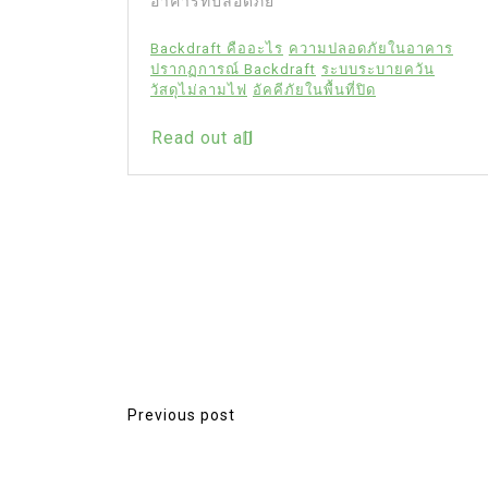
อาคารที่ปลอดภัย
Backdraft คืออะไร
ความปลอดภัยในอาคาร
ดงไต้หวัน
ปรากฏการณ์ Backdraft
ระบบระบายควัน
ลง
วัสดุไม่ลามไฟ
อัคคีภัยในพื้นที่ปิด
Read out all
Previous post
P
o