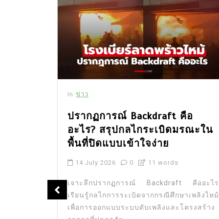
In
ข่าว
ปรากฏการณ์ Backdraft คือ
อะไร? สรุปกลไกระเบิดมรณะใน
้หวัน
พื้นที่ปิดแบบเข้าใจง่าย
ปี
14 July 2026
0
11 words
เจาะลึกปรากฏการณ์ Backdraft คืออะไร
หวัน เสีย
เรียนรู้กลไกการระเบิดจากกรณีศึกษาเพลิงไหม้
ตำรวจเร่ง
เพื่อการออกแบบระบบดับเพลิงและโครงสร้าง
ละครเสร็จ