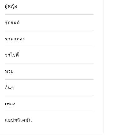
อาลัย ถ
Jurassic Park
Sam Neill
ดร.อลัน แกรนต์
ผู้หญิง
ความตกใ
ดาราตุาย
มะเร็งเม็ดเลือดขาว
แซม นีลล์
อย่างมา
รถยนต์
Read out all
กะทันหัน
และนายแบ
ราคาทอง
ที่กำลัง
ท่ามกลา
วาไรตี้
พ้องนั
ข้อความ
หวย
ย้อนเส้น
จอเจ Lov
อื่นๆ
จอเจ ภูมิห
เพลง
Read ou
แอปพลิเคชัน