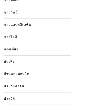
ข่าววันนี้
ข่าวแอปพลิเคชัน
ข่าวไอที
In
ข่าว
ท่องเที่ยว
In
ข่าว
ข
อาลัย แซม นีลล์ เสียชีวิตในวัย
บันเทิง
78 ปี ปิดตำนาน ดร.อลัน แกรนต์
ช็อกแฟ
แสดง L
14 July 2026
0
19 words
บ้านและคอนโด
วัย 20
แซม นีลล์ นักแสดงอาวุโสผู้รับบท ดร.อลัน แก
3 Aug
ประกันสังคม
รนต์ จาก Jurassic Park เสียชีวิตแล้วในวัย 78
ปี ที่เมืองซิดนีย์ หลังเพิ่งประกาศหายจากมะเร็ง
ช็อกวงกา
ประวัติ
เม็ดเลือดขาว
ดาวรุ่งว