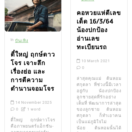
คอหวยแห่ตีเลข
เด็ด 16/3/64
น้องปกป้อง
อ่านเลข
In
บันเทิง
ทะเบียนรถ
ตี๋ใหญ่ ฤกษ์ดาว
10 March 2021
โจร เจาะลึก
0
เรื่องย่อ และ
ล่าสุดคุณแม่ ต้นหอม
การตีความ
ศกุตลา ที่ช่วงนี้มีเวลา
ตำนานจอมโจร
อยู่กับ น้องปกป้อง
ลูกชายสุดที่รักอย่าง
14 November 2025
เต็มที่ พัฒนาการล่าสุด
0
1 word
ของลูกชาย ต้นหอม
ศกุตลา ก็ทำเอาคน
ตี๋ใหญ่ ฤกษ์ดาวโจร
เป็นแม่ภูมิใจไม่
คือภาพยนตร์แอ็กชัน-
น้อย ต้นหอมนั้นได้