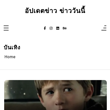
Skip
to
อัปเดตข่าว ข่าววันนี้
content
บันเทิง
Home