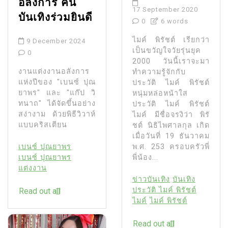
อลังการ คน
17 September 2020
บันเทิงร่วมยินดี
0
6 words
ไมค์ พิรัชต์ เรียกว่า
9 December 2024
เป็นขวัญใจวัยรุ่นยุค
0
2000 วันนี้เราจะมา
งานแต่งงานอลังการ
ทำความรู้จักกับ
แห่งปีของ "เบนซ์ ปุณ
ประวัติ ไมค์ พิรัชต์
ยาพร" และ "แก๊ป วิ
หนุ่มหล่อหน้าใส
ทนาถ" ได้จัดขึ้นอย่าง
ประวัติ ไมค์ พิรัชต์
สง่างาม ด้วยพิธีวิวาห์
ไมค์ มีชื่อจรงิว่า พิรั
แบบคริสเตียน
ชต์ นิธิไพศาลกุล เกิด
เมื่อวันที่ 19 ธันวาคม
เบนซ์ ปุณยาพร
พ.ศ. 253 ครอบครัวพี่
เบนซ์ ปุณยาพร
พี่น้อง...
แต่งงาน
ข่าวบันเทิง
บันเทิง
ประวัติ ไมค์ พิรัชต์
Read out all
ไมค์
ไมค์ พิรัชต์
Read out all