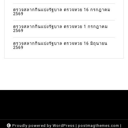
ตรวจสลากกินแบ่งรัฐบาล ตรวจหวย 16 กรกฎาคม
2569
ตรวจสลากกินแบ่งรัฐบาล ตรวจหวย 1 กรกฎาคม
2569
ตรวจสลากกินแบ่งรัฐบาล ตรวจหวย 16 มิถุนายน
2569
Proudly powered by WordPress
|
postmagthemes.com
|