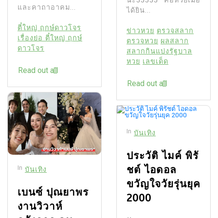
นะ55555” คอหวยเมื่อ
และคาถาอาคม...
ได้ยิน...
ตี๋ใหญ่ ฤกษ์ดาวโจร
ข่าวหวย
ตรวจสลาก
เรื่องย่อ ตี๋ใหญ่ ฤกษ์
ตรวจหวย
ผลสลาก
ดาวโจร
สลากกินแบ่งรัฐบาล
หวย
เลขเด็ด
Read out all
Read out all
In
บันเทิง
ประวัติ ไมค์ พิรั
ชต์ ไอดอล
In
บันเทิง
ขวัญใจวัยรุ่นยุค
เบนซ์ ปุณยาพร
2000
งานวิวาห์