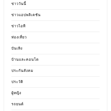
ข่าววันนี้
ข่าวแอปพลิเคชัน
ข่าวไอที
ท่องเที่ยว
บันเทิง
บ้านและคอนโด
ประกันสังคม
ประวัติ
ผู้หญิง
รถยนต์