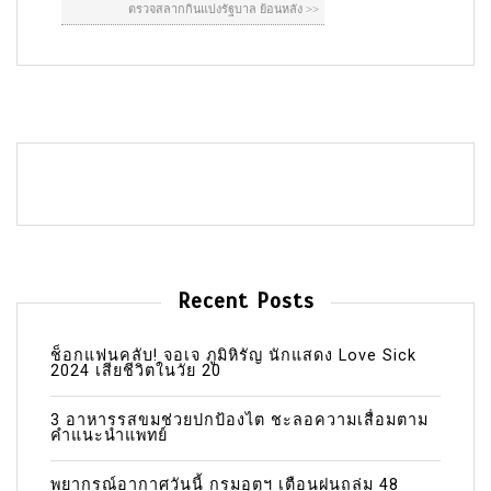
Recent Posts
ช็อกแฟนคลับ! จอเจ ภูมิหิรัญ นักแสดง Love Sick
2024 เสียชีวิตในวัย 20
3 อาหารรสขมช่วยปกป้องไต ชะลอความเสื่อมตาม
คำแนะนำแพทย์
พยากรณ์อากาศวันนี้ กรมอุตุฯ เตือนฝนถล่ม 48