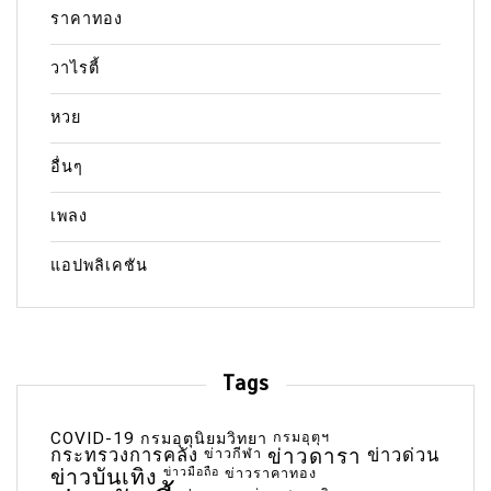
ราคาทอง
วาไรตี้
หวย
อื่นๆ
เพลง
แอปพลิเคชัน
Tags
COVID-19
กรมอุตุฯ
กรมอุตุนิยมวิทยา
กระทรวงการคลัง
ข่าวกีฬา
ข่าวดารา
ข่าวด่วน
ข่าวบันเทิง
ข่าวมือถือ
ข่าวราคาทอง