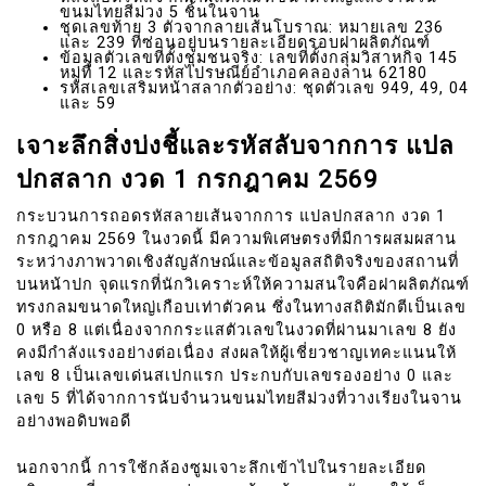
ขนมไทยสีม่วง 5 ชิ้นในจาน
ชุดเลขท้าย 3 ตัวจากลายเส้นโบราณ: หมายเลข 236
และ 239 ที่ซ่อนอยู่บนรายละเอียดรอบฝาผลิตภัณฑ์
ข้อมูลตัวเลขที่ตั้งชุมชนจริง: เลขที่ตั้งกลุ่มวิสาหกิจ 145
หมู่ที่ 12 และรหัสไปรษณีย์อำเภอคลองลาน 62180
รหัสเลขเสริมหน้าสลากตัวอย่าง: ชุดตัวเลข 949, 49, 04
และ 59
เจาะลึกสิ่งบ่งชี้และรหัสลับจากการ แปล
ปกสลาก งวด 1 กรกฎาคม 2569
กระบวนการถอดรหัสลายเส้นจากการ แปลปกสลาก งวด 1
กรกฎาคม 2569 ในงวดนี้ มีความพิเศษตรงที่มีการผสมผสาน
ระหว่างภาพวาดเชิงสัญลักษณ์และข้อมูลสถิติจริงของสถานที่
บนหน้าปก จุดแรกที่นักวิเคราะห์ให้ความสนใจคือฝาผลิตภัณฑ์
ทรงกลมขนาดใหญ่เกือบเท่าตัวคน ซึ่งในทางสถิติมักตีเป็นเลข
0 หรือ 8 แต่เนื่องจากกระแสตัวเลขในงวดที่ผ่านมาเลข 8 ยัง
คงมีกำลังแรงอย่างต่อเนื่อง ส่งผลให้ผู้เชี่ยวชาญเทคะแนนให้
เลข 8 เป็นเลขเด่นสเปกแรก ประกบกับเลขรองอย่าง 0 และ
เลข 5 ที่ได้จากการนับจำนวนขนมไทยสีม่วงที่วางเรียงในจาน
อย่างพอดิบพอดี
นอกจากนี้ การใช้กล้องซูมเจาะลึกเข้าไปในรายละเอียด