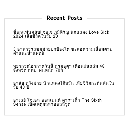
Recent Posts
ช็อกแฟนคลับ! จอเจ ภูมิหิรัญ นักแสดง Love Sick
2024 เสียชีวิตในวัย 20
3 อาหารรสขมช่วยปกป้องไต ชะลอความเสื่อมตาม
คำแนะนำแพทย์
พยากรณ์อากาศวันนี้ กรมอุตุฯ เตือนฝนถล่ม 48
จังหวัด กทม. ฝนหนัก 70%
อาลัย หวังข่าย นักแสดงไต้หวัน เสียชีวิตกะทันหันใน
วัย 43 ปี
ฮาเลย์ โจเอล ออสเมนต์ ดาราเด็ก The Sixth
Sense เปิดเหตุผลลาฮอลลีวูด