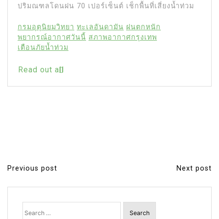
ปริมณฑลโดนฝน 70 เปอร์เซ็นต์ เช็กพื้นที่เสี่ยงน้ำท่วม
กรมอุตุนิยมวิทยา
ทะเลอันดามัน
ฝนตกหนัก
พยากรณ์อากาศวันนี้
สภาพอากาศกรุงเทพ
เตือนภัยน้ำท่วม
Read out all
Previous post
Next post
P
o
s
Search
for:
t