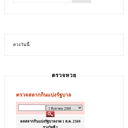
n
a
v
i
g
ดวงวันนี้
a
t
i
ตรวจหวย
o
n