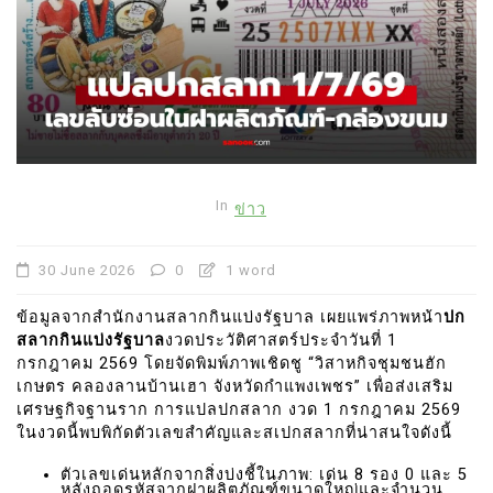
In
ข่าว
30 June 2026
0
1 word
ข้อมูลจากสำนักงานสลากกินแบ่งรัฐบาล เผยแพร่ภาพหน้า
ปก
สลากกินแบ่งรัฐบาล
งวดประวัติศาสตร์ประจำวันที่ 1
กรกฎาคม 2569 โดยจัดพิมพ์ภาพเชิดชู “วิสาหกิจชุมชนฮัก
เกษตร คลองลานบ้านเฮา จังหวัดกำแพงเพชร” เพื่อส่งเสริม
เศรษฐกิจฐานราก การแปลปกสลาก งวด 1 กรกฎาคม 2569
ในงวดนี้พบพิกัดตัวเลขสำคัญและสเปกสลากที่น่าสนใจดังนี้
ตัวเลขเด่นหลักจากสิ่งบ่งชี้ในภาพ: เด่น 8 รอง 0 และ 5
หลังถอดรหัสจากฝาผลิตภัณฑ์ขนาดใหญ่และจำนวน