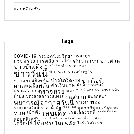
แอปพลิเคชัน
Tags
COVID-19
กรมอุตุฯ
กรมอุตุนิยมวิทยา
กระทรวงการคลัง
ข่าวกีฬา
ข่าวดารา
ข่าวด่วน
ข่าวบันเทิง
ข่าวมือถือ
ข่าวราคาทอง
ข่าววันนี้
ข่าวเศรษฐกิจ
ข่าวหวย
ข่าวโควิด-19
ข่าวไอที
ข่าวแอปพลิเคชัน
คนละครึ่งพลัส
ค่าเงินบาท
ค่าเงินบาทวันนี้
ตรวจหวย
ทองคำแท่ง
ธนาคารออมสิน
ตรวจสลาก
ทอง
น้ำมัน
บัตรสวัสดิการแห่งรัฐ
ผลสลาก
ฝนตกหนัก
พยากรณ์อากาศวันนี้
ราคาทอง
ราคาทองวันนี้
ราคาน้ำมัน
รีวิวแอป
สลากกินแบ่งรัฐบาล
เลขเด็ด
หวย
เป๋าตัง
แอปการเรียน
เลขเด็ดงวดนี้
แอปสำหรับการเรียน
แอปเพื่อการศึกษา
แอปพลิเคชัน
ไทยช่วยไทยพลัส
ไวรัสโคโรนา
โควิด-19