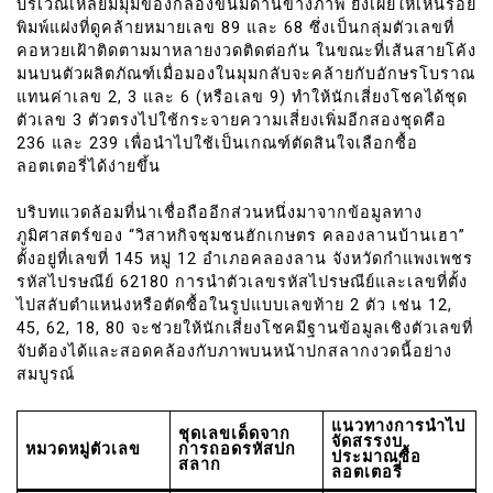
บริเวณเหลี่ยมมุมของกล่องขนมด้านข้างภาพ ยังเผยให้เห็นรอย
พิมพ์แฝงที่ดูคล้ายหมายเลข 89 และ 68 ซึ่งเป็นกลุ่มตัวเลขที่
คอหวยเฝ้าติดตามมาหลายงวดติดต่อกัน ในขณะที่เส้นสายโค้ง
มนบนตัวผลิตภัณฑ์เมื่อมองในมุมกลับจะคล้ายกับอักษรโบราณ
แทนค่าเลข 2, 3 และ 6 (หรือเลข 9) ทำให้นักเสี่ยงโชคได้ชุด
ตัวเลข 3 ตัวตรงไปใช้กระจายความเสี่ยงเพิ่มอีกสองชุดคือ
236 และ 239 เพื่อนำไปใช้เป็นเกณฑ์ตัดสินใจเลือกซื้อ
ลอตเตอรี่ได้ง่ายขึ้น
บริบทแวดล้อมที่น่าเชื่อถืออีกส่วนหนึ่งมาจากข้อมูลทาง
ภูมิศาสตร์ของ “วิสาหกิจชุมชนฮักเกษตร คลองลานบ้านเฮา”
ตั้งอยู่ที่เลขที่ 145 หมู่ 12 อำเภอคลองลาน จังหวัดกำแพงเพชร
รหัสไปรษณีย์ 62180 การนำตัวเลขรหัสไปรษณีย์และเลขที่ตั้ง
ไปสลับตำแหน่งหรือตัดซื้อในรูปแบบเลขท้าย 2 ตัว เช่น 12,
45, 62, 18, 80 จะช่วยให้นักเสี่ยงโชคมีฐานข้อมูลเชิงตัวเลขที่
จับต้องได้และสอดคล้องกับภาพบนหน้าปกสลากงวดนี้อย่าง
สมบูรณ์
แนวทางการนำไป
ชุดเลขเด็ดจาก
จัดสรรงบ
หมวดหมู่ตัวเลข
การถอดรหัสปก
ประมาณซื้อ
สลาก
ลอตเตอรี่