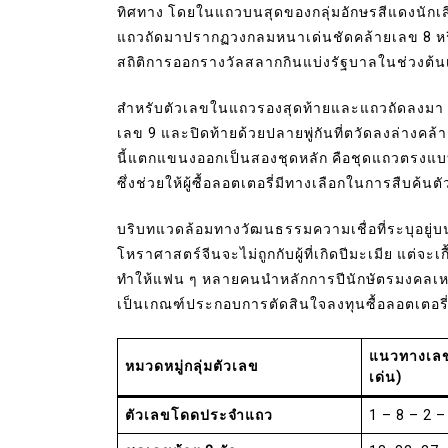
ทิศทาง โดยในแถวบนสุดของกลุ่มอักษรสีแดงนักเสี
แถวถัดมาปรากฏวงกลมหนาเด่นชัดคล้ายเลข 8 หรือเล
สถิติการออกรางวัลสลากกินแบ่งรัฐบาลในช่วงต้น
สำหรับตัวเลขในแถวรองสุดท้ายและแถวถัดลงมา 
เลข 9 และปิดท้ายด้วยปลายพู่กันที่ตวัดลงล่างค
นี้แตกแขนงออกเป็นสองชุดหลัก คือชุดแถวตรงแบ
ซึ่งช่วยให้ผู้ซื้อลอตเตอรี่มีทางเลือกในการสืบค้
บริบทแวดล้อมทางวัฒนธรรมความเชื่อที่ระบุอยู่บนห
โหราศาสตร์จีนจะไม่ถูกกับผู้ที่เกิดปีมะเมีย แต่จะ
ทำให้แฟน ๆ หลายคนนำหลักการปีนักษัตรมงคลเหล่
เป็นเกณฑ์ประกอบการตัดสินใจลงทุนซื้อลอตเตอรี
แนวทางเลขเ
หมวดหมู่กลุ่มตัวเลข
เด่น)
ตัวเลขโดดประจำแถว
1 – 8 – 2 –