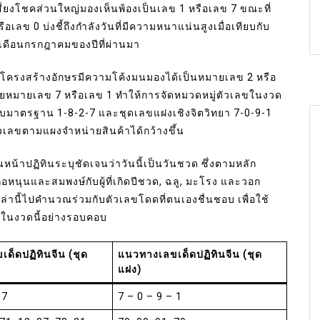
่ยงโชคส่วนใหญ่มองเห็นพ้องเป็นเลข 1 หรือเลข 7 ขณะที่
ข 0 บ่งชี้ถึงกำลังวันที่มีความหนาแน่นสูงเมื่อเทียบกับ
เดือนกรกฎาคมของปีที่ผ่านมา
โครงสร้างอักษรมีความโค้งมนมองได้เป็นหมายเลข 2 หรือ
ล้ายหมายเลข 7 หรือเลข 1 ทำให้การจัดหมวดหมู่ตัวเลขในงวด
บมาตรฐาน 1-8-2-7 และชุดเลขแฝงเชิงจิตวิทยา 7-0-9-1
นตัวเลขตามแผงจำหน่ายสินค้าได้กว้างขึ้น
น้าปฏิทินระบุชัดเจนว่าวันนี้เป็นวันชวด ซึ่งตามหลัก
เกื้อหนุนและสมพงษ์กับผู้ที่เกิดปีชวด, ฉลู, มะโรง และวอก
านี้ไปคำนวณร่วมกับตัวเลขโดดที่ตนเองชื่นชอบ เพื่อใช้
่ในงวดนี้อย่างรอบคอบ
ด็ดปฏิทินจีน (ชุด
แนวทางเลขเด็ดปฏิทินจีน (ชุด
แฝง)
 7
7 – 0 – 9 – 1