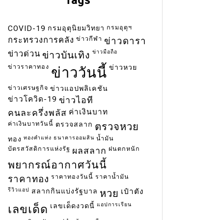
กรมอุตุฯ
COVID-19
กรมอุตุนิยมวิทยา
ข่าวกีฬา
กระทรวงการคลัง
ข่าวดารา
ข่าวมือถือ
ข่าวด่วน
ข่าวบันเทิง
ข่าวราคาทอง
ข่าวหวย
ข่าววันนี้
ข่าวเศรษฐกิจ
ข่าวแอปพลิเคชัน
ข่าวโควิด-19
ข่าวไอที
ค่าเงินบาท
คนละครึ่งพลัส
ค่าเงินบาทวันนี้
ตรวจสลาก
ตรวจหวย
ทองคำแท่ง
ธนาคารออมสิน
น้ำมัน
ทอง
บัตรสวัสดิการแห่งรัฐ
ฝนตกหนัก
ผลสลาก
พยากรณ์อากาศวันนี้
ราคาทองวันนี้
ราคาน้ำมัน
ราคาทอง
รีวิวแอป
สลากกินแบ่งรัฐบาล
เป๋าตัง
หวย
แอปการเรียน
เลขเด็ดงวดนี้
เลขเด็ด