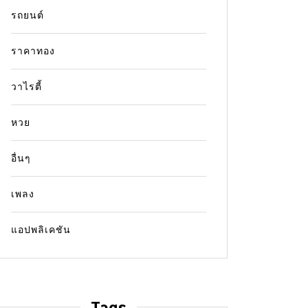
รถยนต์
In
ข่าว
In
ข่าว
ราคาทอง
ปรากฏการณ์ Backdraft คือ
ผังร้า
อะไร? สรุปกลไกระเบิดมรณะใน
เช็กพิ
วาไรตี้
พื้นที่ปิดแบบเข้าใจง่าย
14 Jul
หวย
14 July 2026
0
11 words
เจาะลึก
สอบตำแห
เจาะลึกปรากฏการณ์ Backdraft คืออะไร
อื่นๆ
จุด หลั
เรียนรู้กลไกการระเบิดจากกรณีศึกษาเพลิงไหม้
ใหญ่
เพื่อการออกแบบระบบดับเพลิงและโครงสร้าง
เพลง
อาคารที่ปลอดภัย
ข่าวเพลิง
โรงเบียร
แอปพลิเคชัน
Backdraft คืออะไร
ความปลอดภัยในอาคาร
ไฟไหม้โร
ปรากฏการณ์ Backdraft
ระบบระบายควัน
วัสดุไม่ลามไฟ
อัคคีภัยในพื้นที่ปิด
Read ou
Read out all
Tags