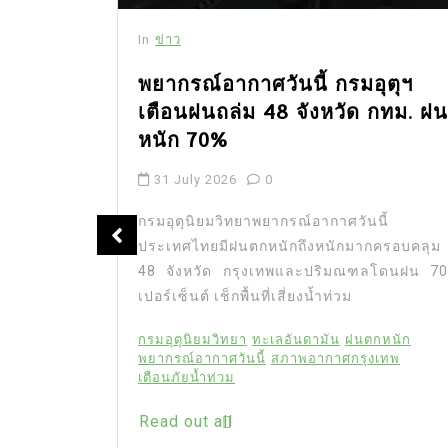
In
ข่าว
พยากรณ์อากาศวันนี้ กรมอุตุฯ
เตือนฝนถล่ม 48 จังหวัด กทม. ฝน
ัญ นัก
หนัก 70%
ชีวิตใน
31 July 2026
0
กรมอุตุนิยมวิทยาพยากรณ์อากาศวันนี้
ประเทศไทยมีฝนตกหนักถึงหนักมากครอบคลุม
” นักแสดง
48 จังหวัด กรุงเทพและปริมณฑลโดนฝน 70
น แฟนคลับ
เปอร์เซ็นต์ เช็กพื้นที่เสี่ยงน้ำท่วม
จและสร้าง
ไลน์เป็น
กรมอุตุนิยมวิทยา
ทะเลอันดามัน
ฝนตกหนัก
ีวิตอย่าง
พยากรณ์อากาศวันนี้
สภาพอากาศกรุงเทพ
” นักแสดง
เตือนภัยน้ำท่วม
ียง 20 ปี
Read out all
ิง