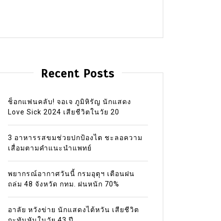
Recent Posts
ช็อกแฟนคลับ! จอเจ ภูมิหิรัญ นักแสดง
Love Sick 2024 เสียชีวิตในวัย 20
3 อาหารรสขมช่วยปกป้องไต ชะลอความ
เสื่อมตามคำแนะนำแพทย์
พยากรณ์อากาศวันนี้ กรมอุตุฯ เตือนฝน
ถล่ม 48 จังหวัด กทม. ฝนหนัก 70%
อาลัย หวังข่าย นักแสดงไต้หวัน เสียชีวิต
กะทันหันในวัย 43 ปี