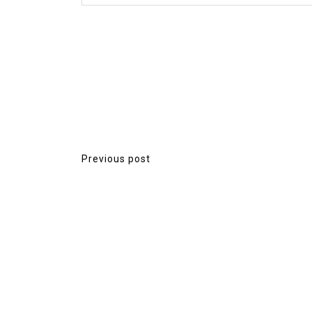
ัว เพื่อน
่วมโพสต์
ืองแน่น
จ...
Previous post
P
o
s
t
n
a
v