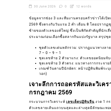
30 June 2026
0
12 words
ข้อมูลจากช่อง 3 และทีมงานครอบครัวข่าวได้เปิด
2569 ซึ่งตรงกับวันแรม 2 ค่ำ เดือน 8 โดยปรากฏ
ซ้ายของตัวเลของค์ใหญ่ ซึ่งเป็นพิกัดสำคัญที่นักเ
ประมาณก่อนเลือกซื้อสลากกินแบ่งรัฐบาล สรุปชุด
ชุดตัวเลขเด่นหลักรวม: ปรากฏแนวทางลายเ
7 – 0 – 9 – 1
ชุดเลขท้าย 2 ตัวมาแรง: ตัวเลขยอดนิยมจับคู
ชุดเลขท้าย 3 ตัวตรง: แนวทางการกระจายสิทธ
เกณฑ์วันตามปีนักษัตร: หน้าปฏิทินพิมพ์ระบุ
วอก)
เจาะลึกการถอดรหัสและวิเคราะ
กรกฎาคม 2569
กระบวนการวิเคราะห์
เลขเด็ดปฏิทินจีน
งวด 1 กร
ตัวเลขลายเส้นแถวบนสุดและล่างสุดมีลักษณะท