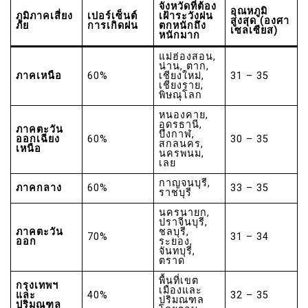
จังหวัดที่ต้อง
อุณหภูมิ
ภูมิภาคเสี่ยง
เปอร์เซ็นต์
เฝ้าระวังฝน
สูงสุด (องศา
ภัย
การเกิดฝน
ตกหนักถึง
เซลเซียส)
หนักมาก
แม่ฮ่องสอน,
น่าน, ตาก,
ภาคเหนือ
60%
เชียงใหม่,
31 – 35
เชียงราย,
พิษณุโลก
หนองคาย,
อุดรธานี,
ภาคตะวัน
บึงกาฬ,
ออกเฉียง
60%
30 – 35
สกลนคร,
เหนือ
นครพนม,
เลย
กาญจนบุรี,
ภาคกลาง
60%
33 – 35
ราชบุรี
นครนายก,
ปราจีนบุรี,
ภาคตะวัน
ชลบุรี,
70%
31 – 34
ออก
ระยอง,
จันทบุรี,
ตราด
พื้นที่เขต
กรุงเทพฯ
เมืองและ
และ
40%
32 – 35
ปริมณฑล
ปริมณฑล