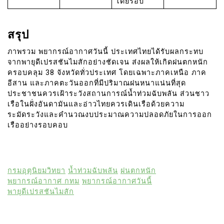
โดยรอบ
สรุป
ภาพรวม พยากรณ์อากาศวันนี้ ประเทศไทยได้รับผลกระทบ
จากพายุดีเปรสชันไมสักอย่างชัดเจน ส่งผลให้เกิดฝนตกหนัก
ครอบคลุม 38 จังหวัดทั่วประเทศ โดยเฉพาะภาคเหนือ ภาค
อีสาน และภาคตะวันออกที่มีปริมาณฝนหนาแน่นที่สุด
ประชาชนควรเฝ้าระวังสถานการณ์น้ำท่วมฉับพลัน ส่วนชาว
เรือในฝั่งอันดามันและอ่าวไทยควรเดินเรือด้วยความ
ระมัดระวังและคำนวณงบประมาณความปลอดภัยในการออก
เรืออย่างรอบคอบ
กรมอุตุนิยมวิทยา
น้ำท่วมฉับพลัน
ฝนตกหนัก
พยากรณ์อากาศ กทม
พยากรณ์อากาศวันนี้
พายุดีเปรสชันไมสัก