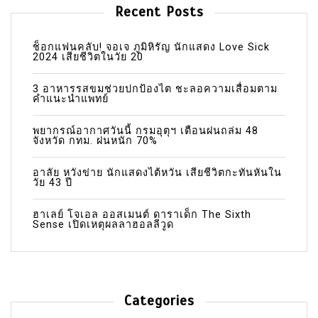
Recent Posts
ช็อกแฟนคลับ! จอเจ ภูมิหิรัญ นักแสดง Love Sick
2024 เสียชีวิตในวัย 20
3 อาหารรสขมช่วยปกป้องไต ชะลอความเสื่อมตาม
คำแนะนำแพทย์
พยากรณ์อากาศวันนี้ กรมอุตุฯ เตือนฝนถล่ม 48
จังหวัด กทม. ฝนหนัก 70%
อาลัย หวังข่าย นักแสดงไต้หวัน เสียชีวิตกะทันหันใน
วัย 43 ปี
ฮาเลย์ โจเอล ออสเมนต์ ดาราเด็ก The Sixth
Sense เปิดเหตุผลลาฮอลลีวูด
Categories