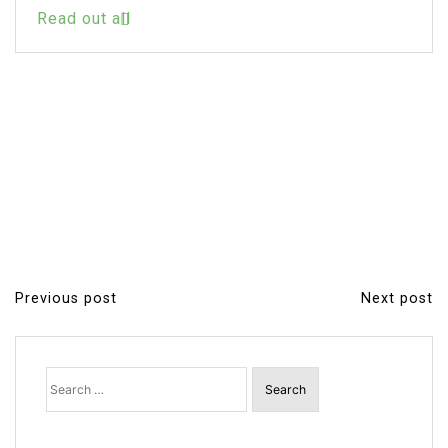
Read out all
Previous post
Next post
P
o
s
Search
for:
t
n