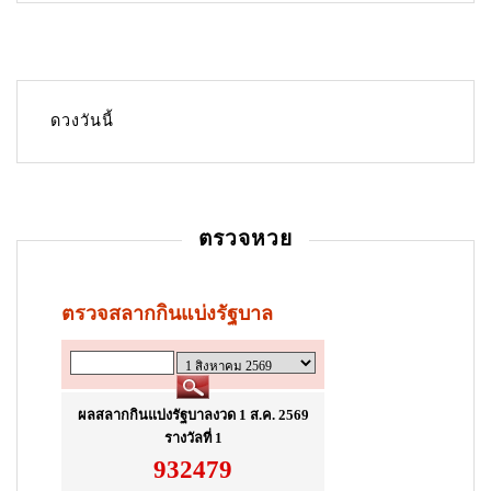
a
v
i
g
ดวงวันนี้
a
t
i
ตรวจหวย
o
n