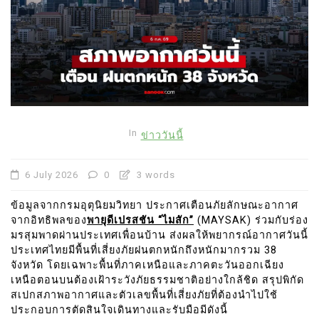
In
ข่าววันนี้
6 July 2026
0
3 words
ข้อมูลจากกรมอุตุนิยมวิทยา ประกาศเตือนภัยลักษณะอากาศ
จากอิทธิพลของ
พายุดีเปรสชัน “ไมสัก”
(MAYSAK) ร่วมกับร่อง
มรสุมพาดผ่านประเทศเพื่อนบ้าน ส่งผลให้พยากรณ์อากาศวันนี้
ประเทศไทยมีพื้นที่เสี่ยงภัยฝนตกหนักถึงหนักมากรวม 38
จังหวัด โดยเฉพาะพื้นที่ภาคเหนือและภาคตะวันออกเฉียง
เหนือตอนบนต้องเฝ้าระวังภัยธรรมชาติอย่างใกล้ชิด สรุปพิกัด
สเปกสภาพอากาศและตัวเลขพื้นที่เสี่ยงภัยที่ต้องนำไปใช้
ประกอบการตัดสินใจเดินทางและรับมือมีดังนี้