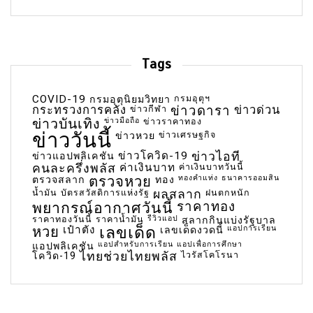
Tags
COVID-19
กรมอุตุฯ
กรมอุตุนิยมวิทยา
กระทรวงการคลัง
ข่าวกีฬา
ข่าวดารา
ข่าวด่วน
ข่าวบันเทิง
ข่าวมือถือ
ข่าวราคาทอง
ข่าววันนี้
ข่าวเศรษฐกิจ
ข่าวหวย
ข่าวโควิด-19
ข่าวไอที
ข่าวแอปพลิเคชัน
คนละครึ่งพลัส
ค่าเงินบาท
ค่าเงินบาทวันนี้
ตรวจหวย
ทองคำแท่ง
ธนาคารออมสิน
ตรวจสลาก
ทอง
น้ำมัน
บัตรสวัสดิการแห่งรัฐ
ผลสลาก
ฝนตกหนัก
พยากรณ์อากาศวันนี้
ราคาทอง
ราคาทองวันนี้
ราคาน้ำมัน
รีวิวแอป
สลากกินแบ่งรัฐบาล
เลขเด็ด
หวย
เป๋าตัง
แอปการเรียน
เลขเด็ดงวดนี้
แอปสำหรับการเรียน
แอปเพื่อการศึกษา
แอปพลิเคชัน
ไทยช่วยไทยพลัส
ไวรัสโคโรนา
โควิด-19