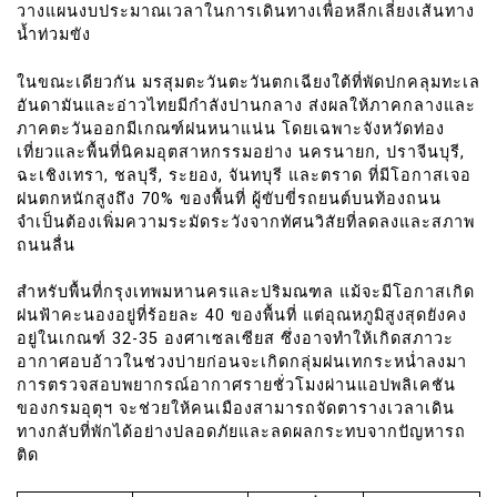
วางแผนงบประมาณเวลาในการเดินทางเพื่อหลีกเลี่ยงเส้นทาง
น้ำท่วมขัง
ในขณะเดียวกัน มรสุมตะวันตะวันตกเฉียงใต้ที่พัดปกคลุมทะเล
อันดามันและอ่าวไทยมีกำลังปานกลาง ส่งผลให้ภาคกลางและ
ภาคตะวันออกมีเกณฑ์ฝนหนาแน่น โดยเฉพาะจังหวัดท่อง
เที่ยวและพื้นที่นิคมอุตสาหกรรมอย่าง นครนายก, ปราจีนบุรี,
ฉะเชิงเทรา, ชลบุรี, ระยอง, จันทบุรี และตราด ที่มีโอกาสเจอ
ฝนตกหนักสูงถึง 70% ของพื้นที่ ผู้ขับขี่รถยนต์บนท้องถนน
จำเป็นต้องเพิ่มความระมัดระวังจากทัศนวิสัยที่ลดลงและสภาพ
ถนนลื่น
สำหรับพื้นที่กรุงเทพมหานครและปริมณฑล แม้จะมีโอกาสเกิด
ฝนฟ้าคะนองอยู่ที่ร้อยละ 40 ของพื้นที่ แต่อุณหภูมิสูงสุดยังคง
อยู่ในเกณฑ์ 32-35 องศาเซลเซียส ซึ่งอาจทำให้เกิดสภาวะ
อากาศอบอ้าวในช่วงบ่ายก่อนจะเกิดกลุ่มฝนเทกระหน่ำลงมา
การตรวจสอบพยากรณ์อากาศรายชั่วโมงผ่านแอปพลิเคชัน
ของกรมอุตุฯ จะช่วยให้คนเมืองสามารถจัดตารางเวลาเดิน
ทางกลับที่พักได้อย่างปลอดภัยและลดผลกระทบจากปัญหารถ
ติด