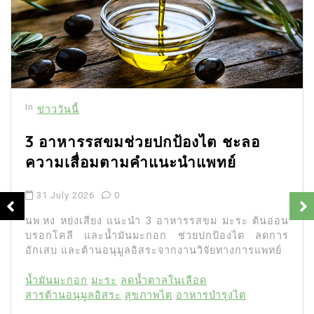
In
ข่าววันนี้
3 อาหารรสขมช่วยปกป้องไต ชะลอ
ความเสื่อมตามคำแนะนำแพทย์
31 July 2026
0
นพ.หง หย่งเสียง แนะนำ 3 อาหารรสขม มะระ ต้นอ่อน
บรอกโคลี และน้ำมันมะกอก ช่วยปกป้องไต ลดการ
อักเสบ และต้านอนุมูลอิสระจากงานวิจัยทางการแพทย์
น้ำมันมะกอก
มะระ
ลดน้ำตาลในเลือด
สารต้านอนุมูลอิสระ
สุขภาพไต
อาหารบำรุงไต