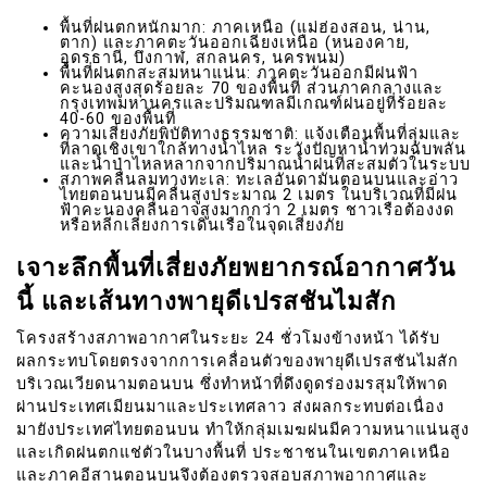
พื้นที่ฝนตกหนักมาก: ภาคเหนือ (แม่ฮ่องสอน, น่าน,
ตาก) และภาคตะวันออกเฉียงเหนือ (หนองคาย,
อุดรธานี, บึงกาฬ, สกลนคร, นครพนม)
พื้นที่ฝนตกสะสมหนาแน่น: ภาคตะวันออกมีฝนฟ้า
คะนองสูงสุดร้อยละ 70 ของพื้นที่ ส่วนภาคกลางและ
กรุงเทพมหานครและปริมณฑลมีเกณฑ์ฝนอยู่ที่ร้อยละ
40-60 ของพื้นที่
ความเสี่ยงภัยพิบัติทางธรรมชาติ: แจ้งเตือนพื้นที่ลุ่มและ
ที่ลาดเชิงเขาใกล้ทางน้ำไหล ระวังปัญหาน้ำท่วมฉับพลัน
และน้ำป่าไหลหลากจากปริมาณน้ำฝนที่สะสมตัวในระบบ
สภาพคลื่นลมทางทะเล: ทะเลอันดามันตอนบนและอ่าว
ไทยตอนบนมีคลื่นสูงประมาณ 2 เมตร ในบริเวณที่มีฝน
ฟ้าคะนองคลื่นอาจสูงมากกว่า 2 เมตร ชาวเรือต้องงด
หรือหลีกเลี่ยงการเดินเรือในจุดเสี่ยงภัย
เจาะลึกพื้นที่เสี่ยงภัยพยากรณ์อากาศวัน
นี้ และเส้นทางพายุดีเปรสชันไมสัก
โครงสร้างสภาพอากาศในระยะ 24 ชั่วโมงข้างหน้า ได้รับ
ผลกระทบโดยตรงจากการเคลื่อนตัวของพายุดีเปรสชันไมสัก
บริเวณเวียดนามตอนบน ซึ่งทำหน้าที่ดึงดูดร่องมรสุมให้พาด
ผ่านประเทศเมียนมาและประเทศลาว ส่งผลกระทบต่อเนื่อง
มายังประเทศไทยตอนบน ทำให้กลุ่มเมฆฝนมีความหนาแน่นสูง
และเกิดฝนตกแช่ตัวในบางพื้นที่ ประชาชนในเขตภาคเหนือ
และภาคอีสานตอนบนจึงต้องตรวจสอบสภาพอากาศและ