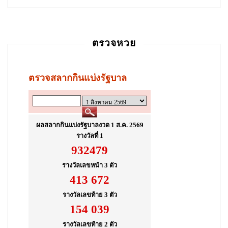
a
t
i
ตรวจหวย
o
n