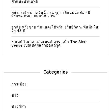
คำแนะนำแพทย์
พยากรณ์อากาศวันนี้ กรมอุตุฯ เตือนฝนถล่ม 48
จังหวัด กทม. ฝนหนัก 70%
อาลัย หวังข่าย นักแสดงไต้หวัน เสียชีวิตกะทันหันใน
วัย 43 ปี
ฮาเลย์ โจเอล ออสเมนต์ ดาราเด็ก The Sixth
Sense เปิดเหตุผลลาฮอลลีวูด
Categories
การเมือง
ข่าว
ข่าวกีฬา