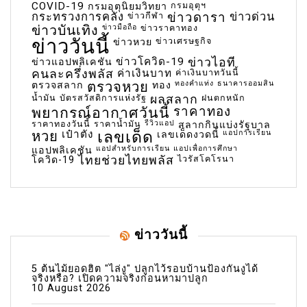
COVID-19
กรมอุตุฯ
กรมอุตุนิยมวิทยา
กระทรวงการคลัง
ข่าวกีฬา
ข่าวดารา
ข่าวด่วน
ข่าวบันเทิง
ข่าวมือถือ
ข่าวราคาทอง
ข่าววันนี้
ข่าวเศรษฐกิจ
ข่าวหวย
ข่าวโควิด-19
ข่าวไอที
ข่าวแอปพลิเคชัน
คนละครึ่งพลัส
ค่าเงินบาท
ค่าเงินบาทวันนี้
ตรวจหวย
ทองคำแท่ง
ธนาคารออมสิน
ตรวจสลาก
ทอง
น้ำมัน
บัตรสวัสดิการแห่งรัฐ
ผลสลาก
ฝนตกหนัก
พยากรณ์อากาศวันนี้
ราคาทอง
ราคาทองวันนี้
ราคาน้ำมัน
รีวิวแอป
สลากกินแบ่งรัฐบาล
เลขเด็ด
หวย
เป๋าตัง
แอปการเรียน
เลขเด็ดงวดนี้
แอปสำหรับการเรียน
แอปเพื่อการศึกษา
แอปพลิเคชัน
ไทยช่วยไทยพลัส
ไวรัสโคโรนา
โควิด-19
ข่าววันนี้
5 ต้นไม้ยอดฮิต "ไล่งู" ปลูกไว้รอบบ้านป้องกันงูได้
จริงหรือ? เปิดความจริงก่อนหามาปลูก
10 August 2026