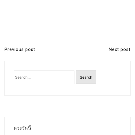
Previous post
Next post
P
o
s
Search
for:
t
n
a
v
i
g
ดวงวันนี้