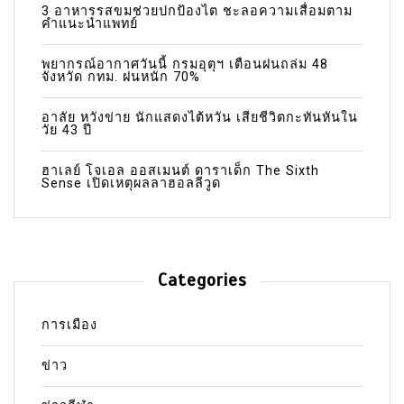
3 อาหารรสขมช่วยปกป้องไต ชะลอความเสื่อมตาม
คำแนะนำแพทย์
พยากรณ์อากาศวันนี้ กรมอุตุฯ เตือนฝนถล่ม 48
จังหวัด กทม. ฝนหนัก 70%
อาลัย หวังข่าย นักแสดงไต้หวัน เสียชีวิตกะทันหันใน
วัย 43 ปี
ฮาเลย์ โจเอล ออสเมนต์ ดาราเด็ก The Sixth
Sense เปิดเหตุผลลาฮอลลีวูด
Categories
การเมือง
ข่าว