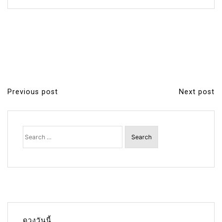
Previous post
Next post
P
o
s
Search
for:
t
n
a
v
i
g
ดวงวันนี้