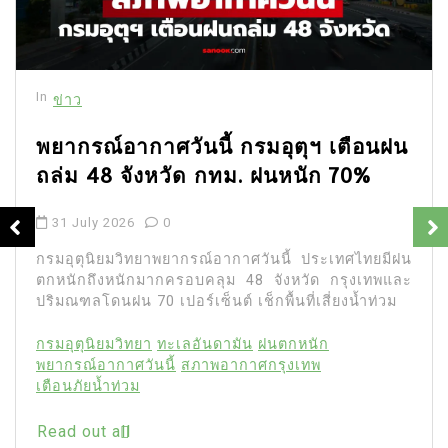
In
ข่าว
พยากรณ์อากาศวันนี้ กรมอุตุฯ เตือนฝน
ถล่ม 48 จังหวัด กทม. ฝนหนัก 70%
31 July 2026
0
กรมอุตุนิยมวิทยาพยากรณ์อากาศวันนี้ ประเทศไทยมีฝน
ตกหนักถึงหนักมากครอบคลุม 48 จังหวัด กรุงเทพและ
ปริมณฑลโดนฝน 70 เปอร์เซ็นต์ เช็กพื้นที่เสี่ยงน้ำท่วม
กรมอุตุนิยมวิทยา
ทะเลอันดามัน
ฝนตกหนัก
พยากรณ์อากาศวันนี้
สภาพอากาศกรุงเทพ
เตือนภัยน้ำท่วม
Read out all