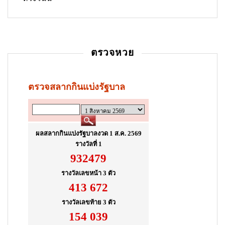
a
t
i
ตรวจหวย
o
n