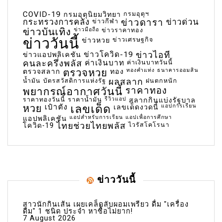
COVID-19
กรมอุตุฯ
กรมอุตุนิยมวิทยา
กระทรวงการคลัง
ข่าวกีฬา
ข่าวดารา
ข่าวด่วน
ข่าวบันเทิง
ข่าวมือถือ
ข่าวราคาทอง
ข่าววันนี้
ข่าวเศรษฐกิจ
ข่าวหวย
ข่าวโควิด-19
ข่าวไอที
ข่าวแอปพลิเคชัน
คนละครึ่งพลัส
ค่าเงินบาท
ค่าเงินบาทวันนี้
ตรวจหวย
ทองคำแท่ง
ธนาคารออมสิน
ตรวจสลาก
ทอง
น้ำมัน
บัตรสวัสดิการแห่งรัฐ
ผลสลาก
ฝนตกหนัก
พยากรณ์อากาศวันนี้
ราคาทอง
ราคาทองวันนี้
ราคาน้ำมัน
รีวิวแอป
สลากกินแบ่งรัฐบาล
เลขเด็ด
หวย
เป๋าตัง
แอปการเรียน
เลขเด็ดงวดนี้
แอปสำหรับการเรียน
แอปเพื่อการศึกษา
แอปพลิเคชัน
ไทยช่วยไทยพลัส
ไวรัสโคโรนา
โควิด-19
ข่าววันนี้
สาวนักกินเส้น เผยเคล็ดลับผอมเพรียว ดื่ม "เครื่อง
ดื่ม" 1 ชนิด ประจำ หาซื้อไม่ยาก!
7 August 2026