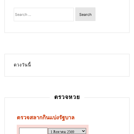
s
Search
for:
t
n
a
v
i
g
ดวงวันนี้
a
t
i
ตรวจหวย
o
n