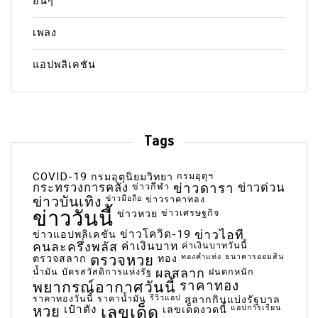
อื่นๆ
เพลง
แอปพลิเคชัน
Tags
COVID-19
กรมอุตุฯ
กรมอุตุนิยมวิทยา
กระทรวงการคลัง
ข่าวกีฬา
ข่าวดารา
ข่าวด่วน
ข่าวบันเทิง
ข่าวมือถือ
ข่าวราคาทอง
ข่าววันนี้
ข่าวเศรษฐกิจ
ข่าวหวย
ข่าวโควิด-19
ข่าวไอที
ข่าวแอปพลิเคชัน
คนละครึ่งพลัส
ค่าเงินบาท
ค่าเงินบาทวันนี้
ตรวจหวย
ทองคำแท่ง
ธนาคารออมสิน
ตรวจสลาก
ทอง
น้ำมัน
บัตรสวัสดิการแห่งรัฐ
ผลสลาก
ฝนตกหนัก
พยากรณ์อากาศวันนี้
ราคาทอง
ราคาทองวันนี้
ราคาน้ำมัน
รีวิวแอป
สลากกินแบ่งรัฐบาล
เลขเด็ด
หวย
เป๋าตัง
แอปการเรียน
เลขเด็ดงวดนี้