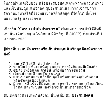
ในกรณีที่เกิดเจ็บป่วย หรือประสบอุบัติเหตุระหว่างการเดินทาง
และเจ็บป่วยฉุกเฉินวิกฤต ผู้ประกันตนสามารถเข้ารับการ
รักษาพยาบาลได้ที่โรงพยาบาลที่ใกล้ที่สุด ที่ใดก็ได้ ทั้งโรง
พยาบาลรัฐ และเอกชน
เพียงยื่น
“บัตรประจำตัวประชาชน”
เพื่อแสดงการเข้าใช้สิทธิ์
เท่านั้น เจ็บป่วยฉุกเฉินวิกฤต มีสิทธิทุกที่ (UCEP) ตั้งแต่วันที่ 1
เมษายน 2560
ผู้ป่วยที่ประสบอันตรายหรือเจ็บป่วยฉุกเฉินวิกฤตต้องมีอาการ
ดังนี้
หมดสติ ไม่รู้สึกตัว ไม่หายใจ
หายใจเร็ว หอบเหนื่อยรุนแรง หายใจติดขัดมีเสียงดัง
ซึมลง เหงื่อแตก ตัวเย็น หรือมีอาการชักร่วม
เจ็บหน้าอกเฉียบพลัน รุนแรง
แขนขาอ่อนแรงครึ่งซีก พูดไม่ชัดแบบปัจจุบันทันด่วน
หรือชักต่อเนื่องไม่หยุด
มีอาการอื่นร่วมที่มีผลต่อการหายใจ ระบบการไหลเวียน
โลหิต และระบบสมองที่อาจเป็นอันตรายต่อชีวิต
อัปเดตข่าวสารประกันสังคม อื่นๆเพิ่มเติม
ประกันสังคม