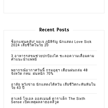
Recent Posts
ช็อกแฟนคลับ! จอเจ ภูมิหิรัญ นักแสดง Love Sick
2024 เสียชีวิตในวัย 20
3 อาหารรสขมช่วยปกป้องไต ชะลอความเสื่อมตาม
คำแนะนำแพทย์
พยากรณ์อากาศวันนี้ กรมอุตุฯ เตือนฝนถล่ม 48
จังหวัด กทม. ฝนหนัก 70%
อาลัย หวังข่าย นักแสดงไต้หวัน เสียชีวิตกะทันหันใน
วัย 43 ปี
ฮาเลย์ โจเอล ออสเมนต์ ดาราเด็ก The Sixth
Sense เปิดเหตุผลลาฮอลลีวูด