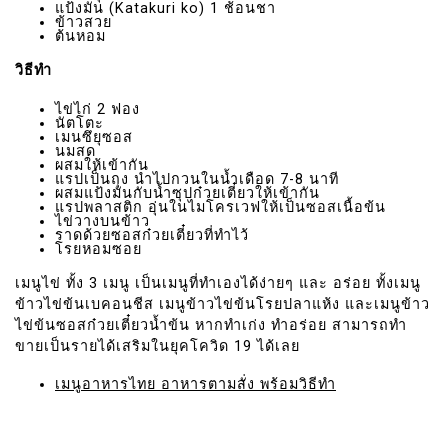
แป้งมัน (Katakuri ko) 1 ช้อนชา
ข้าวสวย
ต้นหอม
วิธีทำ
ไข่ไก่ 2 ฟอง
นัตโตะ
เมนซึยุซอส
นมสด
ผสมให้เข้ากัน
แรปเป็นถุง นำไปกวนในน้ำเดือด 7-8 นาที
ผสมแป้งมันกับน้ำซุปก๋วยเตี๋ยวให้เข้ากัน
แรปพลาสติก อุ่นในไมโครเวฟให้เป็นซอสเนื้อข้น
ไข่วางบนข้าว
ราดด้วยซอสก๋วยเตี๋ยวที่ทำไว้
โรยหอมซอย
เมนูไข่ ทั้ง 3 เมนู เป็นเมนูที่ทำเองได้ง่ายๆ และ อร่อย ทั้งเมนู
ข้าวไข่ข้นเบคอนชีส เมนูข้าวไข่ข้นโรยปลาแห้ง และเมนูข้าว
ไข่ข้นซอสก๋วยเตี๋ยวน้ำข้น หากทำเก่ง ทำอร่อย สามารถทำ
ขายเป็นรายได้เสริมในยุคโควิด 19 ได้เลย
เมนูอาหารไทย อาหารตามสั่ง พร้อมวิธีทำ