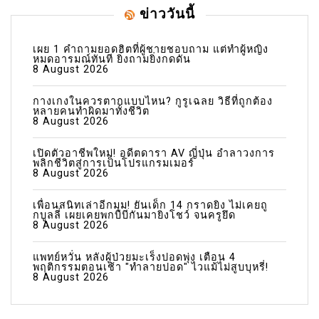
ข่าววันนี้
เผย 1 คำถามยอดฮิตที่ผู้ชายชอบถาม แต่ทำผู้หญิง
หมดอารมณ์ทันที ยิ่งถามยิ่งกดดัน
8 August 2026
กางเกงในควรตากแบบไหน? กูรูเฉลย วิธีที่ถูกต้อง
หลายคนทำผิดมาทั้งชีวิต
8 August 2026
เปิดตัวอาชีพใหม่! อดีตดารา AV ญี่ปุ่น อำลาวงการ
พลิกชีวิตสู่การเป็นโปรแกรมเมอร์
8 August 2026
เพื่อนสนิทเล่าอีกมุม! ยันเด็ก 14 กราดยิง ไม่เคยถู
กบูลลี่ เผยเคยพกบีบีกันมายิงโชว์ จนครูยึด
8 August 2026
แพทย์หวั่น หลังผู้ป่วยมะเร็งปอดพุ่ง เตือน 4
พฤติกรรมตอนเช้า "ทำลายปอด" ไวแม้ไม่สูบบุหรี่!
8 August 2026