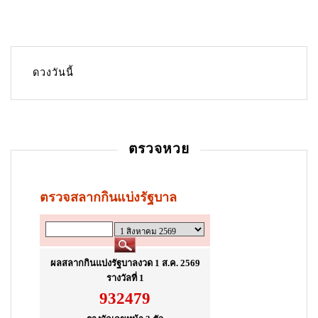
a
v
i
g
ดวงวันนี้
a
t
i
ตรวจหวย
o
n