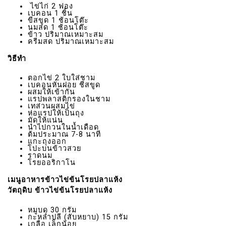
ไข่ไก่ 2 ฟอง
เบคอน 1 ชิ้น
ขีสขูด 1 ช้อนโต๊ะ
นมสด 1 ช้อนโต๊ะ
ข้าว ปริมาณเหมาะสม
ครีมสด ปริมาณเหมาะสม
วิธีทำ
ตอกไข่ 2 ใบใส่ชาม
เบคอนหั่นฝอย ชีสขูด
ผสมให้เข้ากัน
แรปพลาสติกรองในชาม
เทส่วนผสมไข่
ห่อแรปให้เป็นถุง
มัดให้แน่น
นำไปกวนในน้ำเดือด
ต้มประมาณ 7-8 นาที
แกะถุงออก
โปะบนข้าวสวย
ราดนม
โรยออริกาโน
เมนูอาหารข้าวไข่ข้นโรยปลาแห้ง
วัตถุดิบ ข้าวไข่ข้นโรยปลาแห้ง
หมูบด 30 กรัม
กะหล่ำปลี (สับหยาบ) 15 กรัม
เกลือ เล็กน้อย