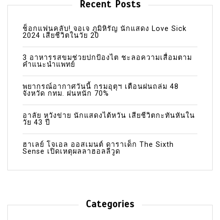
Recent Posts
ช็อกแฟนคลับ! จอเจ ภูมิหิรัญ นักแสดง Love Sick
2024 เสียชีวิตในวัย 20
3 อาหารรสขมช่วยปกป้องไต ชะลอความเสื่อมตาม
คำแนะนำแพทย์
พยากรณ์อากาศวันนี้ กรมอุตุฯ เตือนฝนถล่ม 48
จังหวัด กทม. ฝนหนัก 70%
อาลัย หวังข่าย นักแสดงไต้หวัน เสียชีวิตกะทันหันใน
วัย 43 ปี
ฮาเลย์ โจเอล ออสเมนต์ ดาราเด็ก The Sixth
Sense เปิดเหตุผลลาฮอลลีวูด
Categories