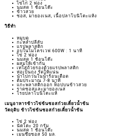
ไข่ไก่ 2 ฟอง
นมสด 1 ช้อนโต๊ะ
ข้าวสวย
ซอส, มายองเนส, เนื้อปลาโบนิโตะแห้ง
วิธีทำ
หมูบด
กะหล่ำปลีสับ
แรปพลาสติก
อบในไมโครเวฟ 600W : 1 นาที
ไข่ 2 ฟอง
นมสด 1 ช้อนโต๊ะ
ผสมให้เข้ากัน
เทใส่ถ้วยรองด้วยแรปพลาสติก
ห่อเป็นถุง รัดให้แน่น
นำไปกวนในน้ำร้อนเดือด
ต้มประมาณ 7-8 นาที
แกะพลาสติกออก ท็อปบนข้าวสวย
ราดซอสและมายองเนส
โรยปลาโบนิโตะแห้
เมนูอาหารข้าวไข่ข้นซอสก๋วยเตี๋ยวน้ำข้น
วัตถุดิบ ข้าวไข่ข้นซอสก๋วยเตี๋ยวน้ำข้น
ไข่ 2 ฟอง
นัตโตะ 20 กรัม
นมสด 1 ช้อนโต๊ะ
เมนซึยุซอส 50 มล.