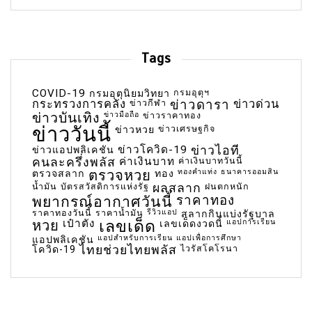
Tags
COVID-19
กรมอุตุฯ
กรมอุตุนิยมวิทยา
กระทรวงการคลัง
ข่าวกีฬา
ข่าวดารา
ข่าวด่วน
ข่าวบันเทิง
ข่าวมือถือ
ข่าวราคาทอง
ข่าววันนี้
ข่าวเศรษฐกิจ
ข่าวหวย
ข่าวโควิด-19
ข่าวไอที
ข่าวแอปพลิเคชัน
คนละครึ่งพลัส
ค่าเงินบาท
ค่าเงินบาทวันนี้
ตรวจหวย
ทองคำแท่ง
ธนาคารออมสิน
ตรวจสลาก
ทอง
น้ำมัน
บัตรสวัสดิการแห่งรัฐ
ผลสลาก
ฝนตกหนัก
พยากรณ์อากาศวันนี้
ราคาทอง
ราคาทองวันนี้
ราคาน้ำมัน
รีวิวแอป
สลากกินแบ่งรัฐบาล
เลขเด็ด
หวย
เป๋าตัง
แอปการเรียน
เลขเด็ดงวดนี้
แอปสำหรับการเรียน
แอปเพื่อการศึกษา
แอปพลิเคชัน
ไทยช่วยไทยพลัส
ไวรัสโคโรนา
โควิด-19