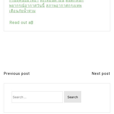
กรมอุตุนิยมวิทยา
ทะเลอันดามัน
ฝนตกหนัก
พยากรณ์อากาศวันนี้
สภาพอากาศกรุงเทพ
เตือนภัยน้ำท่วม
Read out all
Previous post
Next post
P
o
s
Search
for:
t
n