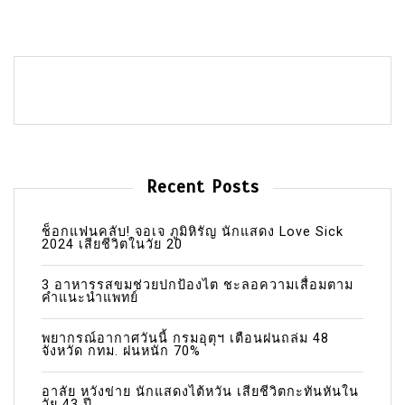
Recent Posts
ช็อกแฟนคลับ! จอเจ ภูมิหิรัญ นักแสดง Love Sick
2024 เสียชีวิตในวัย 20
3 อาหารรสขมช่วยปกป้องไต ชะลอความเสื่อมตาม
คำแนะนำแพทย์
พยากรณ์อากาศวันนี้ กรมอุตุฯ เตือนฝนถล่ม 48
จังหวัด กทม. ฝนหนัก 70%
อาลัย หวังข่าย นักแสดงไต้หวัน เสียชีวิตกะทันหันใน
วัย 43 ปี