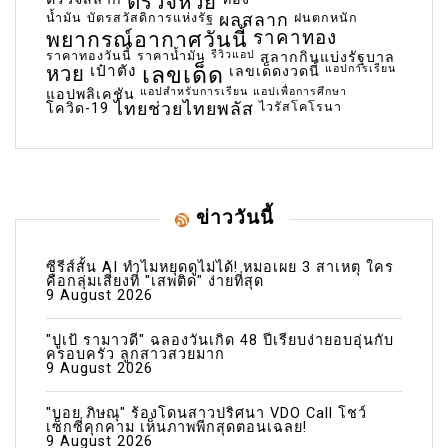
ตรวจหวย
น้ำมัน
บัตรสวัสดิการแห่งรัฐ
ผลสลาก
ฝนตกหนัก
พยากรณ์อากาศวันนี้
ราคาทอง
ราคาทองวันนี้
ราคาน้ำมัน
รีวิวแอป
สลากกินแบ่งรัฐบาล
เลขเด็ด
หวย
เป๋าตัง
แอปการเรียน
เลขเด็ดงวดนี้
แอปสำหรับการเรียน
แอปเพื่อการศึกษา
แอปพลิเคชัน
ไทยช่วยไทยพลัส
ไวรัสโคโรนา
โควิด-19
ข่าววันนี้
ซีรีส์สั้น AI ทำไมหยุดดูไม่ได้! หมอเผย 3 สาเหตุ ใคร
คือกลุ่มเสี่ยงที่ "เสพติด" ง่ายที่สุด
9 August 2026
"ปูเป้ รามาวดี" ฉลองวันเกิด 48 ปีเรียบง่ายอบอุ่นกับ
ครอบครัว ลูกสาวสวยมาก
9 August 2026
"บอย ภิษณุ" ร้องโดนสาวปริศนา VDO Call โชว์
เซ็กซี่คุกคาม เห็นภาพพีกสุดตอนเฉลย!
9 August 2026