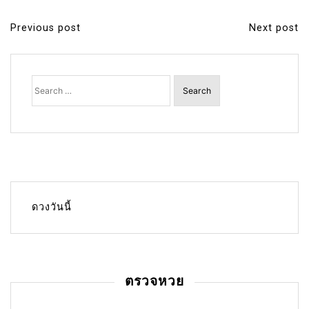
Previous post
Next post
P
o
s
Search
for:
t
n
a
v
i
g
ดวงวันนี้
a
t
i
ตรวจหวย
o