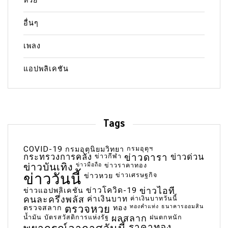
หวย
อื่นๆ
เพลง
แอปพลิเคชัน
Tags
COVID-19
กรมอุตุฯ
กรมอุตุนิยมวิทยา
กระทรวงการคลัง
ข่าวกีฬา
ข่าวดารา
ข่าวด่วน
ข่าวบันเทิง
ข่าวมือถือ
ข่าวราคาทอง
ข่าววันนี้
ข่าวเศรษฐกิจ
ข่าวหวย
ข่าวโควิด-19
ข่าวไอที
ข่าวแอปพลิเคชัน
คนละครึ่งพลัส
ค่าเงินบาท
ค่าเงินบาทวันนี้
ตรวจหวย
ทองคำแท่ง
ธนาคารออมสิน
ตรวจสลาก
ทอง
น้ำมัน
บัตรสวัสดิการแห่งรัฐ
ผลสลาก
ฝนตกหนัก
ราคาทอง