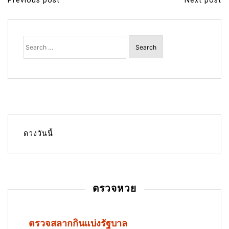
Previous post
Next post
P
o
s
Search
for:
t
n
a
v
i
g
ดวงวันนี้
a
t
i
ตรวจหวย
o
n