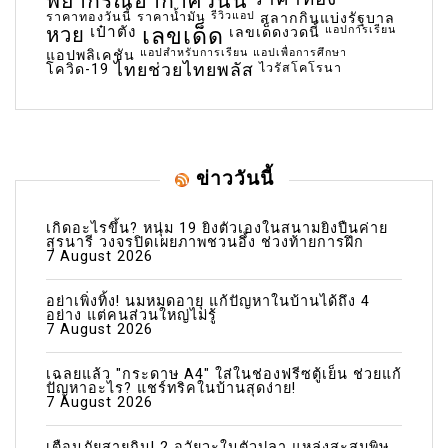
พยากรณ์อากาศวันนี้
ราคาทองวันนี้
ราคาน้ำมัน
รีวิวแอป
สลากกินแบ่งรัฐบาล
เลขเด็ด
หวย
เป๋าตัง
แอปการเรียน
เลขเด็ดงวดนี้
แอปสำหรับการเรียน
แอปเพื่อการศึกษา
แอปพลิเคชัน
ไทยช่วยไทยพลัส
ไวรัสโคโรนา
โควิด-19
ข่าววันนี้
เกิดอะไรขึ้น? หนุ่ม 19 ยิงตัวเองในสนามยิงปืนค่าย
สุรนารี วงจรปิดเผยภาพชวนอึ้ง ช่วงท้ายการฝึก
7 August 2026
อย่าเพิ่งทิ้ง! นมหมดอายุ แก้ปัญหาในบ้านได้ถึง 4
อย่าง แต่คนส่วนใหญ่ไม่รู้
7 August 2026
เฉลยแล้ว "กระดาษ A4" ใส่ในช่องฟรีซตู้เย็น ช่วยแก้
ปัญหาอะไร? แชร์ทริคในบ้านสุดง่าย!
7 August 2026
เตือนภัยสายกิน! 2 อวัยวะในตัวปลา แหล่งสะสมพิษ