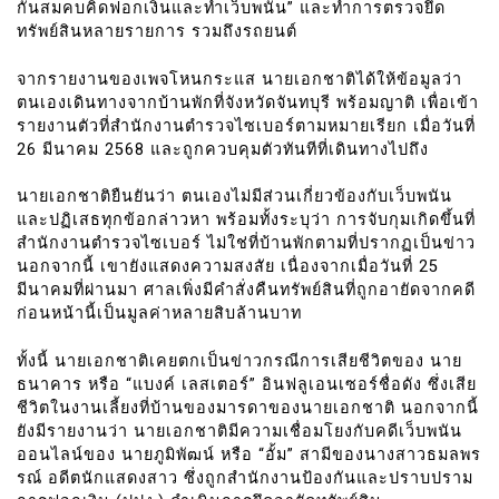
กันสมคบคิดฟอกเงินและทำเว็บพนัน” และทำการตรวจยึด
ทรัพย์สินหลายรายการ รวมถึงรถยนต์
จากรายงานของเพจโหนกระแส นายเอกชาติได้ให้ข้อมูลว่า
ตนเองเดินทางจากบ้านพักที่จังหวัดจันทบุรี พร้อมญาติ เพื่อเข้า
รายงานตัวที่สำนักงานตำรวจไซเบอร์ตามหมายเรียก เมื่อวันที่
26 มีนาคม 2568 และถูกควบคุมตัวทันทีที่เดินทางไปถึง
นายเอกชาติยืนยันว่า ตนเองไม่มีส่วนเกี่ยวข้องกับเว็บพนัน
และปฏิเสธทุกข้อกล่าวหา พร้อมทั้งระบุว่า การจับกุมเกิดขึ้นที่
สำนักงานตำรวจไซเบอร์ ไม่ใช่ที่บ้านพักตามที่ปรากฏเป็นข่าว
นอกจากนี้ เขายังแสดงความสงสัย เนื่องจากเมื่อวันที่ 25
มีนาคมที่ผ่านมา ศาลเพิ่งมีคำสั่งคืนทรัพย์สินที่ถูกอายัดจากคดี
ก่อนหน้านี้เป็นมูลค่าหลายสิบล้านบาท
ทั้งนี้ นายเอกชาติเคยตกเป็นข่าวกรณีการเสียชีวิตของ นาย
ธนาคาร หรือ “แบงค์ เลสเตอร์” อินฟลูเอนเซอร์ชื่อดัง ซึ่งเสีย
ชีวิตในงานเลี้ยงที่บ้านของมารดาของนายเอกชาติ นอกจากนี้
ยังมีรายงานว่า นายเอกชาติมีความเชื่อมโยงกับคดีเว็บพนัน
ออนไลน์ของ นายภูมิพัฒน์ หรือ “อั้ม” สามีของนางสาวธมลพร
รณ์ อดีตนักแสดงสาว ซึ่งถูกสำนักงานป้องกันและปราบปราม