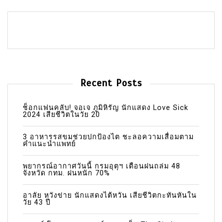
Recent Posts
ช็อกแฟนคลับ! จอเจ ภูมิหิรัญ นักแสดง Love Sick
2024 เสียชีวิตในวัย 20
3 อาหารรสขมช่วยปกป้องไต ชะลอความเสื่อมตาม
คำแนะนำแพทย์
พยากรณ์อากาศวันนี้ กรมอุตุฯ เตือนฝนถล่ม 48
จังหวัด กทม. ฝนหนัก 70%
อาลัย หวังข่าย นักแสดงไต้หวัน เสียชีวิตกะทันหันใน
วัย 43 ปี