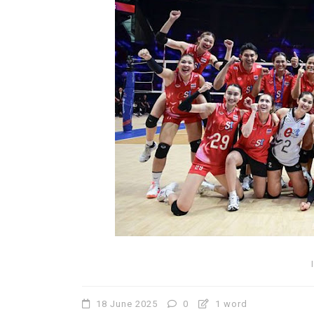
18 June 2025
0
1 word