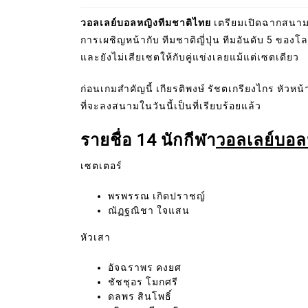
วอลเลย์บอลหญิงทีมชาติไทย
เตรียมเปิดฉากสนามแ
การเผชิญหน้ากับ ทีมชาติญี่ปุ่น ทีมอันดับ 5 ของโ
และยังไม่เสียเซตให้กับคู่แข่งเลยแม้แต่เซตเดียว
ก่อนเกมสำคัญนี้ เกียรติพงษ์ รัชตเกรียงไกร หัวหน้าผ
ที่จะลงสนามในวันนี้เป็นที่เรียบร้อยแล้ว
รายชื่อ 14 นักกีฬา
วอลเลย์บอล
เซตเตอร์
พรพรรณ เกิดปราชญ์
ณัฏฐณิชา ใจแสน
หัวเสา
อัจฉราพร คงยศ
ชัชชุอร โมกศรี
ดลพร สินโพธิ์