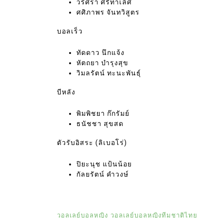
วริศรา ศรีทาเลิศ
ศศิภาพร จันทวิสูตร
บอลเร็ว
ทัดดาว นึกแจ้ง
หัตถยา บำรุงสุข
วิมลรัตน์ ทะนะพันธุ์
บีหลัง
พิมพิชยา ก๊กรัมย์
ธนัชชา สุขสด
ตัวรับอิสระ (ลิเบอโร่)
ปิยะนุช แป้นน้อย
กัลยรัตน์ คำวงษ์
วอลเลย์บอลหญิง
วอลเลย์บอลหญิงทีมชาติไทย