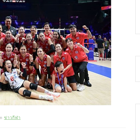
In
ข่าวกีฬา