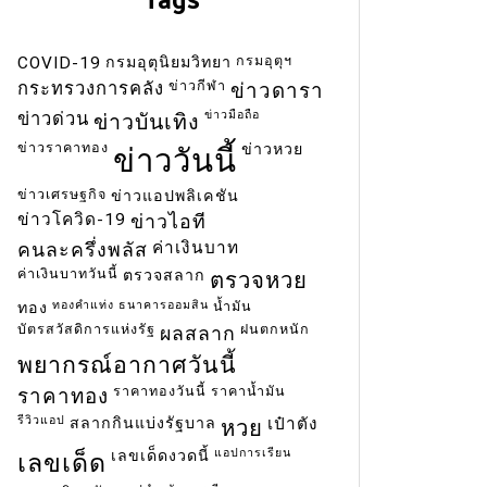
กรมอุตุฯ
COVID-19
กรมอุตุนิยมวิทยา
ข่าวกีฬา
กระทรวงการคลัง
ข่าวดารา
ข่าวมือถือ
ข่าวด่วน
ข่าวบันเทิง
ข่าวราคาทอง
ข่าวหวย
ข่าววันนี้
ข่าวเศรษฐกิจ
ข่าวแอปพลิเคชัน
ข่าวโควิด-19
ข่าวไอที
ค่าเงินบาท
คนละครึ่งพลัส
ค่าเงินบาทวันนี้
ตรวจสลาก
ตรวจหวย
ทองคำแท่ง
ธนาคารออมสิน
น้ำมัน
ทอง
บัตรสวัสดิการแห่งรัฐ
ฝนตกหนัก
ผลสลาก
พยากรณ์อากาศวันนี้
ราคาทองวันนี้
ราคาน้ำมัน
ราคาทอง
รีวิวแอป
สลากกินแบ่งรัฐบาล
เป๋าตัง
หวย
แอปการเรียน
เลขเด็ดงวดนี้
เลขเด็ด