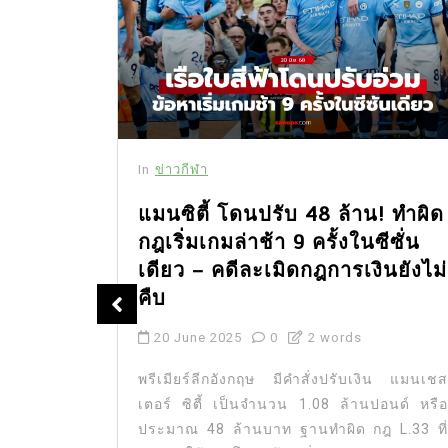
In
ข่าวกีฬา
แมนซิตี้ โดนปรับ 48 ล้าน! ทำผิด
กฎเริ่มเกมล่าช้า 9 ครั้งในซีซั่น
ด 18
เดียว – คดีละเมิดกฎการเงินยังไม่
ันนี้
คืบ
20 June 2025
0
2 words
ะจำวันที่
) ลงสนาม
พรีเมียร์ลีกอังกฤษ มีคำสั่งปรับเงิน แมนเชส
โดยทีมเต็ง
เตอร์ ซิตี้ เป็นจำนวน 1.08 ล้านปอนด์ หรือ
นะได้ตาม
ประมาณ 48 ล้านบาท ฐานทำผิด กฎ L.33 ที่