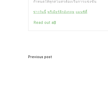
นัดแรกของ
กำหนดให้ทุกสโมสรต้องเริ่มการแข่งขัน
ฟุตบอลโลก
ข่าววันนี้
พรีเมียร์ลีกอังกฤษ
แมนซิตี้
Read out all
ลก 2026
Previous post
P
o
s
t
n
a
v