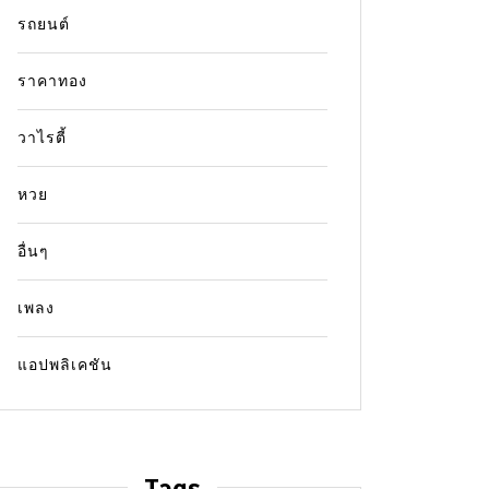
2025 ที่สิงคโปร์ แม้จะพลาดแชมป์แต่แสดงให้
ชนะทีเค
รถยนต์
เห็นถึงความเด็ดเดี่ยวในการไล่กดดัน ลิเดีย โค
นักกอล์ฟสาวนิวซีแลนด์ผู้นำจนถึงโฮลสุดท้าย
ONE 171
ราคาทอง
จบการแข่งขันด้วยสกอร์ 9 อันเดอร์พาร์ 279
Read ou
ตามหลังแชมป์เพียง...
วาไรตี้
เงินรางวัล โปรจีน อาฒยา
โปรจีน อาฒยา
หวย
Read out all
อื่นๆ
เพลง
แอปพลิเคชัน
Tags