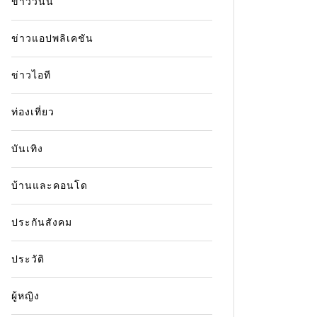
ข่าววันนี้
ข่าวแอปพลิเคชัน
ข่าวไอที
ท่องเที่ยว
In
ข่าวกีฬา
In
ข่าวกี
บันเทิง
ส่องเงินรางวัล โปรจีน อาฒยา
ผลมวย
บ้านและคอนโด
หลังคว้ารองแชมป์ที่สิงคโปร์
ประเทศ
ผ่านม
3 March 2025
0
3 words
ประกันสังคม
21 Feb
ข่าวกีฬา โปรจีน อาฒยา ทำผลงานยอดเยี่ยม
ประวัติ
คว้ารองแชมป์ที่สิงคโปร์ โปรจีน อาฒยา ฐิติกุล
ผลมวย ON
นักกอล์ฟสาวไทยสร้างผลงานน่าประทับใจอีก
และน่าตื
ผู้หญิง
ครั้งในศึก HSBC วีเมนส์ เวิลด์ แชมเปียนชิพ
โจชัว พ