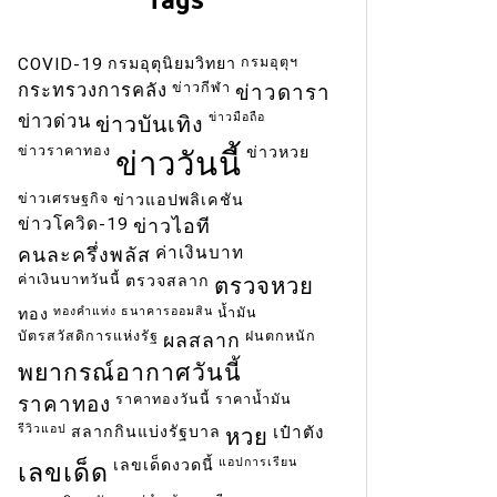
กรมอุตุฯ
COVID-19
กรมอุตุนิยมวิทยา
ข่าวกีฬา
กระทรวงการคลัง
ข่าวดารา
ข่าวมือถือ
ข่าวด่วน
ข่าวบันเทิง
ข่าวราคาทอง
ข่าวหวย
ข่าววันนี้
ข่าวเศรษฐกิจ
ข่าวแอปพลิเคชัน
ข่าวโควิด-19
ข่าวไอที
ค่าเงินบาท
คนละครึ่งพลัส
ค่าเงินบาทวันนี้
ตรวจสลาก
ตรวจหวย
ทองคำแท่ง
ธนาคารออมสิน
น้ำมัน
ทอง
บัตรสวัสดิการแห่งรัฐ
ฝนตกหนัก
ผลสลาก
พยากรณ์อากาศวันนี้
ราคาทองวันนี้
ราคาน้ำมัน
ราคาทอง
รีวิวแอป
สลากกินแบ่งรัฐบาล
เป๋าตัง
หวย
แอปการเรียน
เลขเด็ดงวดนี้
เลขเด็ด