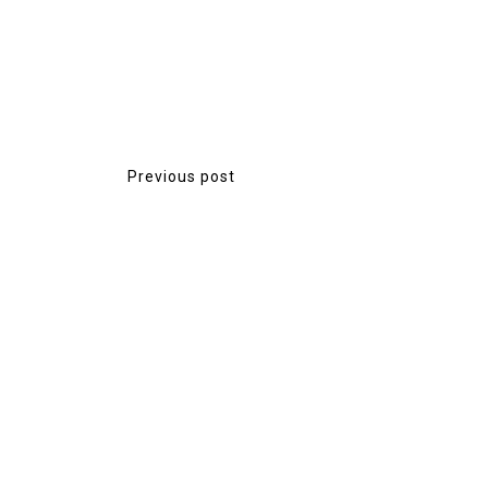
จ...
Previous post
P
o
s
t
n
a
v
i
g