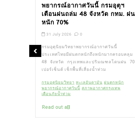
พยากรณ์อากาศวันนี้ กรมอุตุฯ
เตือนฝนถล่ม 48 จังหวัด กทม. ฝน
ัญ นัก
หนัก 70%
ชีวิตใน
31 July 2026
0
กรมอุตุนิยมวิทยาพยากรณ์อากาศวันนี้
ประเทศไทยมีฝนตกหนักถึงหนักมากครอบคลุม
” นักแสดง
48 จังหวัด กรุงเทพและปริมณฑลโดนฝน 70
น แฟนคลับ
เปอร์เซ็นต์ เช็กพื้นที่เสี่ยงน้ำท่วม
จและสร้าง
ไลน์เป็น
กรมอุตุนิยมวิทยา
ทะเลอันดามัน
ฝนตกหนัก
ีวิตอย่าง
พยากรณ์อากาศวันนี้
สภาพอากาศกรุงเทพ
” นักแสดง
เตือนภัยน้ำท่วม
ียง 20 ปี
Read out all
ิง
ัว เพื่อน
่วมโพสต์
ืองแน่น