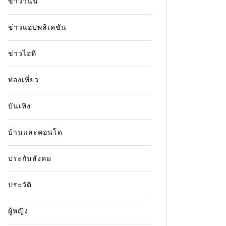
ข่าววันนี้
ปรากฏการณ์ Backdraft คือ
ผังร้า
อะไร? สรุปกลไกระเบิดมรณะใน
เช็กพิ
ข่าวแอปพลิเคชัน
พื้นที่ปิดแบบเข้าใจง่าย
14 Jul
ข่าวไอที
14 July 2026
0
11 words
เจาะลึก
สอบตำแห
เจาะลึกปรากฏการณ์ Backdraft คืออะไร
ท่องเที่ยว
จุด หลั
เรียนรู้กลไกการระเบิดจากกรณีศึกษาเพลิงไหม้
ใหญ่
เพื่อการออกแบบระบบดับเพลิงและโครงสร้าง
บันเทิง
อาคารที่ปลอดภัย
ข่าวเพลิง
บ้านและคอนโด
โรงเบียร
Backdraft คืออะไร
ความปลอดภัยในอาคาร
ไฟไหม้โร
ปรากฏการณ์ Backdraft
ระบบระบายควัน
วัสดุไม่ลามไฟ
อัคคีภัยในพื้นที่ปิด
ประกันสังคม
Read ou
Read out all
ประวัติ
ผู้หญิง