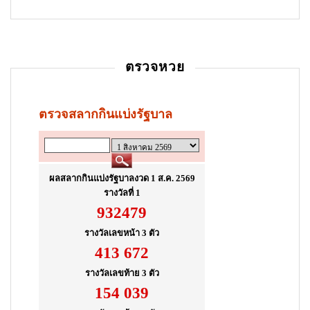
a
t
i
ตรวจหวย
o
n