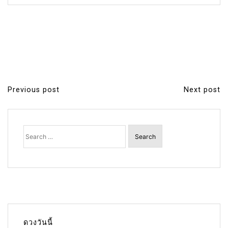
Previous post
Next post
P
o
s
Search
for:
t
n
a
v
i
g
ดวงวันนี้