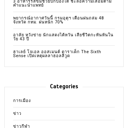
3 อาหารรสขมช่วยปกป้องไต ชะลอความเสื่อมตาม
คำแนะนำแพทย์
พยากรณ์อากาศวันนี้ กรมอุตุฯ เตือนฝนถล่ม 48
จังหวัด กทม. ฝนหนัก 70%
อาลัย หวังข่าย นักแสดงไต้หวัน เสียชีวิตกะทันหันใน
วัย 43 ปี
ฮาเลย์ โจเอล ออสเมนต์ ดาราเด็ก The Sixth
Sense เปิดเหตุผลลาฮอลลีวูด
Categories
การเมือง
ข่าว
ข่าวกีฬา