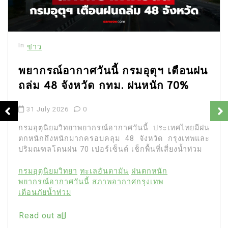
In
ข่าว
นี้ กรมอุตุฯ เตือนฝน
 กทม. ฝนหนัก 70%
อาลัย หวังข่าย น
ชีวิตกะทันหันในว
27 July 2026
0
รณ์อากาศวันนี้ ประเทศไทยมีฝน
บคลุม 48 จังหวัด กรุงเทพและ
ข้อมูลรายงาน หวังข่
็นต์ เช็กพื้นที่เสี่ยงน้ำท่วม
กะทันหันในบ้านพักวัย 4
หลังเพิ่งถ่ายทำละครเสร็
ันดามัน
ฝนตกหนัก
าพอากาศกรุงเทพ
Bittersweet Destiny
ข่
หวังข่าย
หวังข่าย เสียชี
Read out all