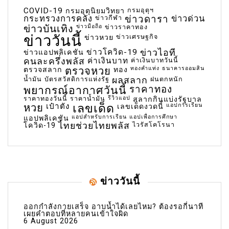
COVID-19
กรมอุตุฯ
กรมอุตุนิยมวิทยา
กระทรวงการคลัง
ข่าวกีฬา
ข่าวดารา
ข่าวด่วน
ข่าวบันเทิง
ข่าวมือถือ
ข่าวราคาทอง
ข่าววันนี้
ข่าวเศรษฐกิจ
ข่าวหวย
ข่าวโควิด-19
ข่าวไอที
ข่าวแอปพลิเคชัน
คนละครึ่งพลัส
ค่าเงินบาท
ค่าเงินบาทวันนี้
ตรวจหวย
ทองคำแท่ง
ธนาคารออมสิน
ตรวจสลาก
ทอง
น้ำมัน
บัตรสวัสดิการแห่งรัฐ
ผลสลาก
ฝนตกหนัก
พยากรณ์อากาศวันนี้
ราคาทอง
ราคาทองวันนี้
ราคาน้ำมัน
รีวิวแอป
สลากกินแบ่งรัฐบาล
เลขเด็ด
หวย
เป๋าตัง
แอปการเรียน
เลขเด็ดงวดนี้
แอปสำหรับการเรียน
แอปเพื่อการศึกษา
แอปพลิเคชัน
ไทยช่วยไทยพลัส
ไวรัสโคโรนา
โควิด-19
ข่าววันนี้
ออกกำลังกายเสร็จ อาบน้ำได้เลยไหม? ต้องรอกี่นาที
เผยคำตอบที่หลายคนเข้าใจผิด
6 August 2026