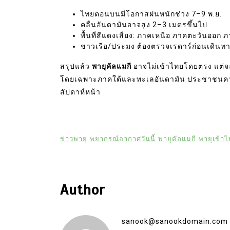
ไทยตอนบนมีโอกาสฝนหนักช่วง 7–9 พ.ย.
คลื่นอันดามันอาจสูง 2–3 เมตรขึ้นไป
พื้นที่สีแดงเสี่ยง: ภาคเหนือ ภาคตะวันอ
ชาวเรือ/ประมง ต้องตรวจเรดาร์ก่อนเดินทาง
สรุปแล้ว
พายุคัลแมกี
อาจไม่เข้าไทยโดยตรง แต่จะส
โดยเฉพาะภาคใต้และทะเลอันดามัน ประชาชนคว
สัปดาห์หน้า
ข่าวพายุ
พยากรณ์อากาศวันนี้
พายุคัลแมกี
พายุเข้า
Author
sanook@sanookdomain.com