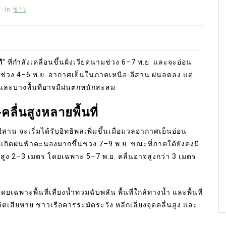
In
ข่าว
ี
” ที่กำลังเคลื่อนขึ้นฝั่งเวียดนามช่วง 6–7 พ.ย. และจะอ่อน
ช่วง 4–6 พ.ย. อากาศเย็นในภาคเหนือ-อีสาน ฝนลดลง แต่
้น และบางพื้นที่อาจมีฝนตกหนักสะสม
ลื่นสูงหลายพื้นที่
น จะเริ่มได้รับอิทธิพลเพิ่มขึ้นเมื่อมวลอากาศเย็นอ่อน
ห้เกิดฝนฟ้าคะนองมากขึ้นช่วง 7–9 พ.ย. ขณะที่ภาคใต้ยังคงมี
นสูง 2–3 เมตร โดยเฉพาะ 5–7 พ.ย. คลื่นอาจสูงกว่า 3 เมตร
าะพื้นที่เสี่ยงน้ำท่วมฉับพลัน พื้นที่ใกล้ทางน้ำ และพื้นที่
เสียหาย ชาวเรือควรระมัดระวัง หลีกเลี่ยงจุดคลื่นสูง และ