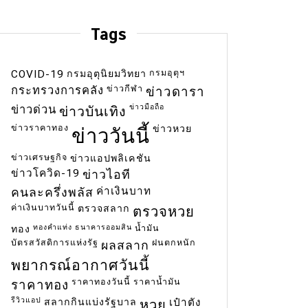
Tags
กรมอุตุฯ
COVID-19
กรมอุตุนิยมวิทยา
ข่าวกีฬา
กระทรวงการคลัง
ข่าวดารา
ข่าวมือถือ
ข่าวด่วน
ข่าวบันเทิง
ข่าวราคาทอง
ข่าวหวย
ข่าววันนี้
ข่าวเศรษฐกิจ
ข่าวแอปพลิเคชัน
ข่าวโควิด-19
ข่าวไอที
ค่าเงินบาท
คนละครึ่งพลัส
ค่าเงินบาทวันนี้
ตรวจสลาก
ตรวจหวย
ทองคำแท่ง
ธนาคารออมสิน
น้ำมัน
ทอง
บัตรสวัสดิการแห่งรัฐ
ฝนตกหนัก
ผลสลาก
พยากรณ์อากาศวันนี้
ราคาทองวันนี้
ราคาน้ำมัน
ราคาทอง
รีวิวแอป
สลากกินแบ่งรัฐบาล
เป๋าตัง
หวย