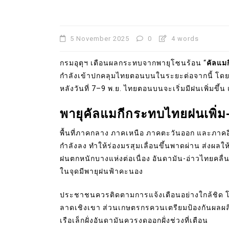
5 November 2025
0
4 words
กรมอุตุฯ เตือนผลกระทบจากพายุโซนร้อน “
คัลแมก
กำลังเข้าปกคลุมไทยตอนบนในระยะต่อจากนี้ โดย
หลังวันที่ 7–9 พ.ย. ไทยตอนบนจะเริ่มมีฝนเพิ่มขึ
พายุคัลแมกีกระทบไทยฝนเพิ่ม-ค
พื้นที่ภาคกลาง ภาคเหนือ ภาคตะวันออก และภาคอีสา
กำลังลง ทำให้ร่องมรสุมเลื่อนขึ้นพาดผ่าน ส่งผลใ
ฝนตกหนักบางแห่งต่อเนื่อง อันดามัน-อ่าวไทยคลื่
ในจุดมีพายุฝนฟ้าคะนอง
ประชาชนควรติดตามการแจ้งเตือนอย่างใกล้ชิด โดยเฉพ
ลาดเชิงเขา ส่วนเกษตรกรควนเตรียมป้องกันผลผลิต
เรือเล็กฝั่งอันดามันควรงดออกฝั่งช่วงที่เตือน