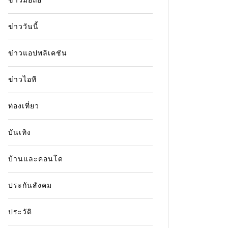
ปรากฏการณ์ Backdraft คือ
ผังร้า
ข่าววันนี้
อะไร? สรุปกลไกระเบิดมรณะใน
เช็กพิ
พื้นที่ปิดแบบเข้าใจง่าย
ข่าวแอปพลิเคชัน
14 Jul
14 July 2026
0
11 words
เจาะลึก
ข่าวไอที
สอบตำแห
เจาะลึกปรากฏการณ์ Backdraft คืออะไร
จุด หลั
เรียนรู้กลไกการระเบิดจากกรณีศึกษาเพลิงไหม้
ท่องเที่ยว
ใหญ่
เพื่อการออกแบบระบบดับเพลิงและโครงสร้าง
อาคารที่ปลอดภัย
บันเทิง
ข่าวเพลิง
โรงเบียร
Backdraft คืออะไร
ความปลอดภัยในอาคาร
ไฟไหม้โร
บ้านและคอนโด
ปรากฏการณ์ Backdraft
ระบบระบายควัน
วัสดุไม่ลามไฟ
อัคคีภัยในพื้นที่ปิด
Read ou
ประกันสังคม
Read out all
ประวัติ