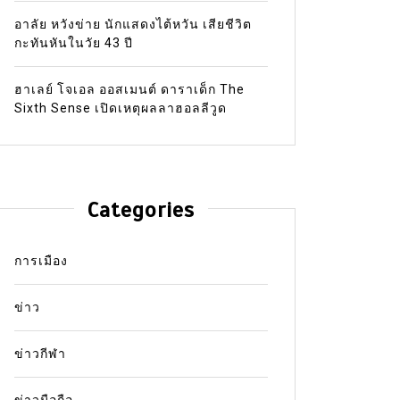
อาลัย หวังข่าย นักแสดงไต้หวัน เสียชีวิต
กะทันหันในวัย 43 ปี
ฮาเลย์ โจเอล ออสเมนต์ ดาราเด็ก The
Sixth Sense เปิดเหตุผลลาฮอลลีวูด
Categories
การเมือง
ข่าว
ข่าวกีฬา
In
ข่าว
In
ข่าว
ข่าวมือถือ