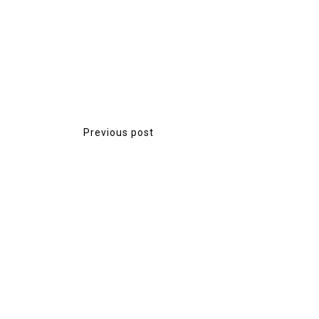
ืองแน่น
จ...
Previous post
P
o
s
t
n
a
v
i