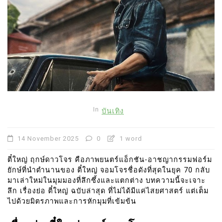
In
บันเทิง
14 November 2025
0
1 word
ตี๋ใหญ่ ฤกษ์ดาวโจร คือภาพยนตร์แอ็กชัน-อาชญากรรมฟอร์ม
ยักษ์ที่นำตำนานของ ตี๋ใหญ่ จอมโจรชื่อดังที่สุดในยุค 70 กลับ
มาเล่าใหม่ในมุมมองที่ลึกซึ้งและแตกต่าง บทความนี้จะเจาะ
ลึก เรื่องย่อ ตี๋ใหญ่ ฉบับล่าสุด ที่ไม่ได้มีแค่ไสยศาสตร์ แต่เต็ม
ไปด้วยมิตรภาพและการหักมุมที่เข้มข้น