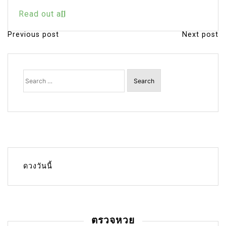
Read out all
Previous post
Next post
P
o
s
Search
for:
t
n
a
v
i
g
ดวงวันนี้
a
t
i
ตรวจหวย