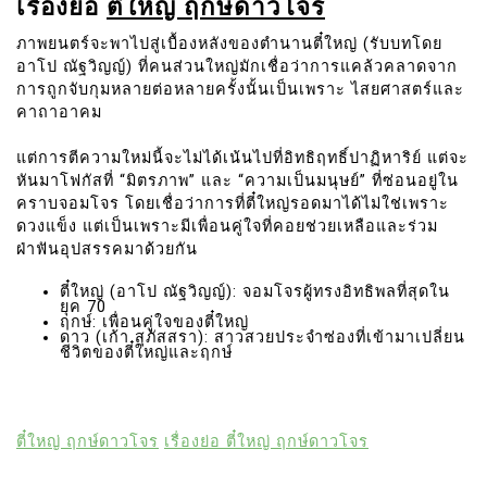
เรื่องย่อ
ตี๋ใหญ่ ฤกษ์ดาวโจร
ภาพยนตร์จะพาไปสู่เบื้องหลังของตำนานตี๋ใหญ่ (รับบทโดย
อาโป ณัฐวิญญ์) ที่คนส่วนใหญ่มักเชื่อว่าการแคล้วคลาดจาก
การถูกจับกุมหลายต่อหลายครั้งนั้นเป็นเพราะ ไสยศาสตร์และ
คาถาอาคม
แต่การตีความใหม่นี้จะไม่ได้เน้นไปที่อิทธิฤทธิ์ปาฏิหาริย์ แต่จะ
หันมาโฟกัสที่ “มิตรภาพ” และ “ความเป็นมนุษย์” ที่ซ่อนอยู่ใน
คราบจอมโจร โดยเชื่อว่าการที่ตี๋ใหญ่รอดมาได้ไม่ใช่เพราะ
ดวงแข็ง แต่เป็นเพราะมีเพื่อนคู่ใจที่คอยช่วยเหลือและร่วม
ฝ่าฟันอุปสรรคมาด้วยกัน
ตี๋ใหญ่ (อาโป ณัฐวิญญ์): จอมโจรผู้ทรงอิทธิพลที่สุดใน
ยุค 70
ฤกษ์: เพื่อนคู่ใจของตี๋ใหญ่
ดาว (เก้า สุภัสสรา): สาวสวยประจำซ่องที่เข้ามาเปลี่ยน
ชีวิตของตี๋ใหญ่และฤกษ์
ตี๋ใหญ่ ฤกษ์ดาวโจร
เรื่องย่อ ตี๋ใหญ่ ฤกษ์ดาวโจร