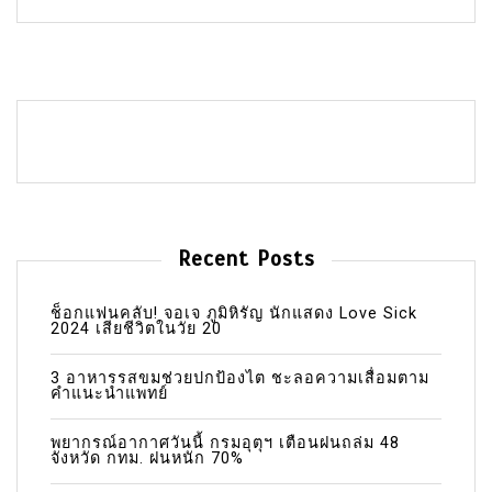
Recent Posts
ช็อกแฟนคลับ! จอเจ ภูมิหิรัญ นักแสดง Love Sick
2024 เสียชีวิตในวัย 20
3 อาหารรสขมช่วยปกป้องไต ชะลอความเสื่อมตาม
คำแนะนำแพทย์
พยากรณ์อากาศวันนี้ กรมอุตุฯ เตือนฝนถล่ม 48
จังหวัด กทม. ฝนหนัก 70%