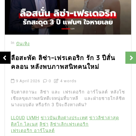
In
บันเทิง
ลือสะพัด ลิซ่า-เฟรเดอริก รัก 3 ปีสั่น
คลอน หลังพบภาพสนิทคนใหม่
9 April 2026
0
4 words
จับตาสถานะ ลิซ่า และ เฟรเดอริก อาร์โนลต์ หลังโซ
เชียลขุดภาพสนิทดีเจหนุ่มที่บาหลี และฝ่ายชายใกล้ชิด
นางแบบดัง หรือรัก 3 ปีจะถึงทางตัน?
LLOUD
LVMH
ข่าวบันเทิงต่างประเทศ
ข่าวลิซ่าล่าสุด
ดิสโก ไลเนส
ลิซ่า
ลิซ่าเลิกเฟรเดอริก
เฟรเดอริก อาร์โนลต์