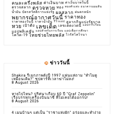
คนละครึ่งพลัส
ค่าเงินบาท
ค่าเงินบาทวันนี้
ตรวจหวย
ทองคำแท่ง
ธนาคารออมสิน
ตรวจสลาก
ทอง
น้ำมัน
บัตรสวัสดิการแห่งรัฐ
ผลสลาก
ฝนตกหนัก
พยากรณ์อากาศวันนี้
ราคาทอง
ราคาทองวันนี้
ราคาน้ำมัน
รีวิวแอป
สลากกินแบ่งรัฐบาล
เลขเด็ด
หวย
เป๋าตัง
แอปการเรียน
เลขเด็ดงวดนี้
แอปสำหรับการเรียน
แอปเพื่อการศึกษา
แอปพลิเคชัน
ไทยช่วยไทยพลัส
ไวรัสโคโรนา
โควิด-19
ข่าววันนี้
Shakira รีเมกภาพดังปี 1997 แฟนแห่ถาม "ทำไมดู
เหมือนเดิม?" ซุปตาร์ที่เวลาฆ่าไม่ลง!
8 August 2026
หายไปไหน? ปริศนาเกือบ 60 ปี "Graf Zeppelin"
เรือบรรทุกเครื่องบินนาซี ที่ไม่เคยได้ออกรบ!
8 August 2026
4 เมนูบ้านๆ แต่เป็น "ราชาแห่งผัก" อร่อยและทำง่าย