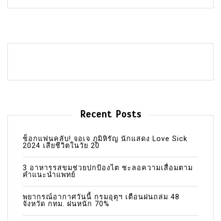
Recent Posts
ช็อกแฟนคลับ! จอเจ ภูมิหิรัญ นักแสดง Love Sick
2024 เสียชีวิตในวัย 20
3 อาหารรสขมช่วยปกป้องไต ชะลอความเสื่อมตาม
คำแนะนำแพทย์
พยากรณ์อากาศวันนี้ กรมอุตุฯ เตือนฝนถล่ม 48
จังหวัด กทม. ฝนหนัก 70%