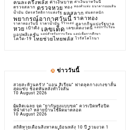
คนละครึ่งพลัส
ค่าเงินบาท
ค่าเงินบาทวันนี้
ตรวจหวย
ทองคำแท่ง
ธนาคารออมสิน
ตรวจสลาก
ทอง
น้ำมัน
บัตรสวัสดิการแห่งรัฐ
ผลสลาก
ฝนตกหนัก
พยากรณ์อากาศวันนี้
ราคาทอง
ราคาทองวันนี้
ราคาน้ำมัน
รีวิวแอป
สลากกินแบ่งรัฐบาล
เลขเด็ด
หวย
เป๋าตัง
แอปการเรียน
เลขเด็ดงวดนี้
แอปสำหรับการเรียน
แอปเพื่อการศึกษา
แอปพลิเคชัน
ไทยช่วยไทยพลัส
ไวรัสโคโรนา
โควิด-19
ข่าววันนี้
สวยสะท้านครัว! "แอน สิเรียม" ฟาดลุคกางเกงขาสั้น
สุดแซ่บ ช็อตหันหลังทำใจสั่น
10 August 2026
ผู้ผลิตเฉลย จุด "ยากันยุงแบบขด" ควรเปิดหรือปิด
หน้าต่าง? หลายบ้านใช้ผิดมาตลอด
10 August 2026
สถิติหวยเดือนสิงหาคม ย้อนหลัง 10 ปี รวมงวด 1