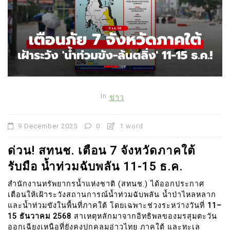
In
ข่าว
9 December 2025
0
1 word
ด่วน! สทนช. เตือน 7 จังหวัดภาคใต้
รับมือ น้ำท่วมฉับพลัน 11-15 ธ.ค.
สำนักงานทรัพยากรน้ำแห่งชาติ (สทนช.) ได้ออกประกาศ
เตือนให้เฝ้าระวังสถานการณ์น้ำท่วมฉับพลัน น้ำป่าไหลหลาก
และน้ำท่วมขังในพื้นที่ภาคใต้ โดยเฉพาะช่วงระหว่างวันที่
11–
15 ธันวาคม 2568
สาเหตุหลักมาจากอิทธิพลของมรสุมตะวัน
ออกเฉียงเหนือที่ยังคงปกคลุมอ่าวไทย ภาคใต้ และทะเล