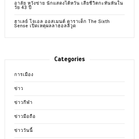
อาลัย หวังข่าย นักแสดงไต้หวัน เสียชีวิตกะทันหันใน
วัย 43 ปี
ฮาเลย์ โจเอล ออสเมนต์ ดาราเด็ก The Sixth
Sense เปิดเหตุผลลาฮอลลีวูด
Categories
การเมือง
ข่าว
ข่าวกีฬา
ข่าวมือถือ
ข่าววันนี้