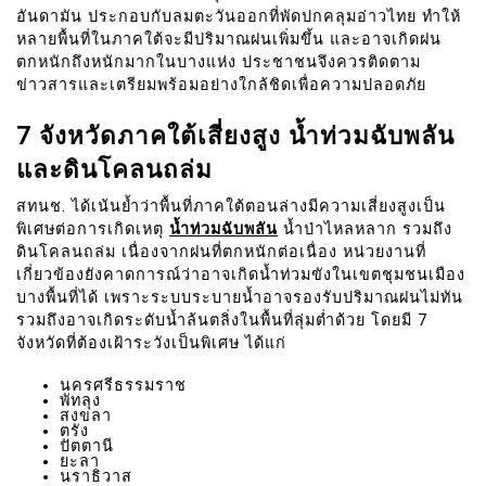
อันดามัน ประกอบกับลมตะวันออกที่พัดปกคลุมอ่าวไทย ทำให้
หลายพื้นที่ในภาคใต้จะมีปริมาณฝนเพิ่มขึ้น และอาจเกิดฝน
ตกหนักถึงหนักมากในบางแห่ง ประชาชนจึงควรติดตาม
ข่าวสารและเตรียมพร้อมอย่างใกล้ชิดเพื่อความปลอดภัย
7 จังหวัดภาคใต้เสี่ยงสูง น้ำท่วมฉับพลัน
และดินโคลนถล่ม
สทนช. ได้เน้นย้ำว่าพื้นที่ภาคใต้ตอนล่างมีความเสี่ยงสูงเป็น
พิเศษต่อการเกิดเหตุ
น้ำท่วมฉับพลัน
น้ำป่าไหลหลาก รวมถึง
ดินโคลนถล่ม เนื่องจากฝนที่ตกหนักต่อเนื่อง หน่วยงานที่
เกี่ยวข้องยังคาดการณ์ว่าอาจเกิดน้ำท่วมขังในเขตชุมชนเมือง
บางพื้นที่ได้ เพราะระบบระบายน้ำอาจรองรับปริมาณฝนไม่ทัน
รวมถึงอาจเกิดระดับน้ำล้นตลิ่งในพื้นที่ลุ่มต่ำด้วย โดยมี 7
จังหวัดที่ต้องเฝ้าระวังเป็นพิเศษ ได้แก่
นครศรีธรรมราช
พัทลุง
สงขลา
ตรัง
ปัตตานี
ยะลา
นราธิวาส