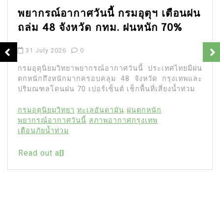
In
ข่าว
เตือนฝน
70%
อาลัย หวังข่าย นักแสดงไต้หวัน 
ชีวิตกะทันหันในวัย 43 ปี
27 July 2026
0
21 words
ทศไทยมีฝน
รุงเทพและ
ข้อมูลรายงาน หวังข่าย นักแสดงไต้หวัน 
งน้ำท่วม
กะทันหันในบ้านพักวัย 43 ปี ตำรวจเร่งชันสู
หลังเพิ่งถ่ายทำละครเสร็จเพียงหนึ่งวัน
Bittersweet Destiny
ข่าวบันเทิง
นักแสดงไต้
หวังข่าย
หวังข่าย เสียชีวิต
หวังเจี้ยนหลง
Read out all