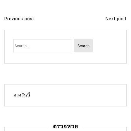
Previous post
Next post
P
o
s
Search
for:
t
n
a
v
i
g
ดวงวันนี้
a
t
i
ตรวจหวย
o