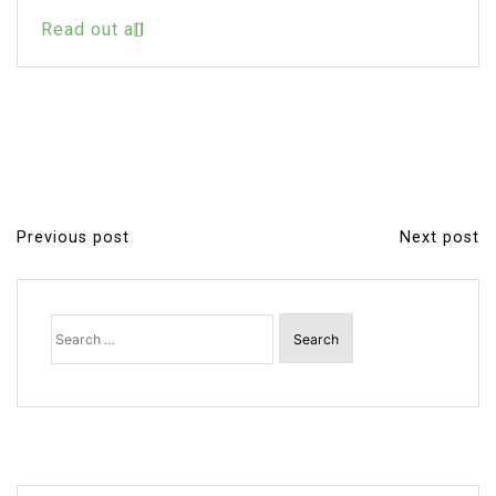
Read out all
Previous post
Next post
P
o
s
Search
for:
t
n
a
v
i