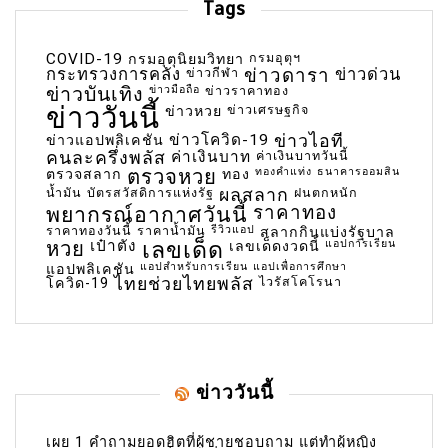
Tags
COVID-19
กรมอุตุฯ
กรมอุตุนิยมวิทยา
กระทรวงการคลัง
ข่าวกีฬา
ข่าวดารา
ข่าวด่วน
ข่าวบันเทิง
ข่าวมือถือ
ข่าวราคาทอง
ข่าววันนี้
ข่าวเศรษฐกิจ
ข่าวหวย
ข่าวโควิด-19
ข่าวไอที
ข่าวแอปพลิเคชัน
คนละครึ่งพลัส
ค่าเงินบาท
ค่าเงินบาทวันนี้
ตรวจหวย
ทองคำแท่ง
ธนาคารออมสิน
ตรวจสลาก
ทอง
น้ำมัน
บัตรสวัสดิการแห่งรัฐ
ผลสลาก
ฝนตกหนัก
พยากรณ์อากาศวันนี้
ราคาทอง
ราคาทองวันนี้
ราคาน้ำมัน
รีวิวแอป
สลากกินแบ่งรัฐบาล
เลขเด็ด
หวย
เป๋าตัง
แอปการเรียน
เลขเด็ดงวดนี้
แอปสำหรับการเรียน
แอปเพื่อการศึกษา
แอปพลิเคชัน
ไทยช่วยไทยพลัส
ไวรัสโคโรนา
โควิด-19
ข่าววันนี้
เผย 1 คำถามยอดฮิตที่ผู้ชายชอบถาม แต่ทำผู้หญิง