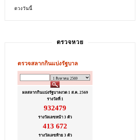
g
ดวงวันนี้
a
t
i
ตรวจหวย
o
n