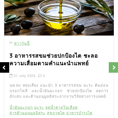
In
ข่าววันนี้
3 อาหารรสขมช่วยปกป้องไต ชะลอ
ความเสื่อมตามคำแนะนำแพทย์
31 July 2026
0
นพ.หง หย่งเสียง แนะนำ 3 อาหารรสขม มะระ ต้นอ่อน
บรอกโคลี และน้ำมันมะกอก ช่วยปกป้องไต ลดการ
อักเสบ และต้านอนุมูลอิสระจากงานวิจัยทางการแพทย์
น้ำมันมะกอก
มะระ
ลดน้ำตาลในเลือด
สารต้านอนุมูลอิสระ
สุขภาพไต
อาหารบำรุงไต