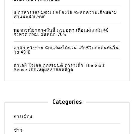
3 อาหารรสขมช่วยปกป้องไต ชะลอความเสื่อมตาม
คำแนะนำแพทย์
พยากรณ์อากาศวันนี้ กรมอุตุฯ เตือนฝนถล่ม 48
จังหวัด กทม. ฝนหนัก 70%
อาลัย หวังข่าย นักแสดงไต้หวัน เสียชีวิตกะทันหันใน
วัย 43 ปี
ฮาเลย์ โจเอล ออสเมนต์ ดาราเด็ก The Sixth
Sense เปิดเหตุผลลาฮอลลีวูด
Categories
การเมือง
ข่าว