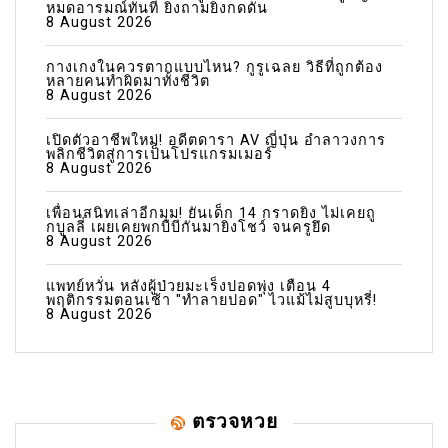
หมดอารมณ์ทันที ยิ่งถามยิ่งกดดัน
8 August 2026
กางเกงในควรตากแบบไหน? กูรูเฉลย วิธีที่ถูกต้อง
หลายคนทำผิดมาทั้งชีวิต
8 August 2026
เปิดตัวอาชีพใหม่! อดีตดารา AV ญี่ปุ่น อำลาวงการ
พลิกชีวิตสู่การเป็นโปรแกรมเมอร์
8 August 2026
เพื่อนสนิทเล่าอีกมุม! ยันเด็ก 14 กราดยิง ไม่เคยถู
กบูลลี่ เผยเคยพกบีบีกันมายิงโชว์ จนครูยึด
8 August 2026
แพทย์หวั่น หลังผู้ป่วยมะเร็งปอดพุ่ง เตือน 4
พฤติกรรมตอนเช้า "ทำลายปอด" ไวแม้ไม่สูบบุหรี่!
8 August 2026
ตรวจหวย