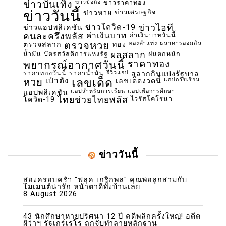
ข่าวบันเทิง
ข่าวมือถือ
ข่าวราคาทอง
ข่าววันนี้
ข่าวเศรษฐกิจ
ข่าวหวย
ข่าวโควิด-19
ข่าวไอที
ข่าวแอปพลิเคชัน
คนละครึ่งพลัส
ค่าเงินบาท
ค่าเงินบาทวันนี้
ตรวจหวย
ทองคำแท่ง
ธนาคารออมสิน
ตรวจสลาก
ทอง
น้ำมัน
บัตรสวัสดิการแห่งรัฐ
ผลสลาก
ฝนตกหนัก
พยากรณ์อากาศวันนี้
ราคาทอง
ราคาทองวันนี้
ราคาน้ำมัน
รีวิวแอป
สลากกินแบ่งรัฐบาล
เลขเด็ด
หวย
เป๋าตัง
แอปการเรียน
เลขเด็ดงวดนี้
แอปสำหรับการเรียน
แอปเพื่อการศึกษา
แอปพลิเคชัน
ไทยช่วยไทยพลัส
ไวรัสโคโรนา
โควิด-19
ข่าววันนี้
ส่องครอบครัว "ฟลุค เกริกพล" คุณพ่อลูกสามกับ
โมเมนต์น่ารัก หน้าตาดีทั้งบ้านเลย
8 August 2026
43 นักศึกษาหายปริศนา 12 ปี คดีพลิกครั้งใหญ่! อดีต
ผู้ว่าฯ รัฐเกร์เรโร ถูกจับทำลายหลักฐาน