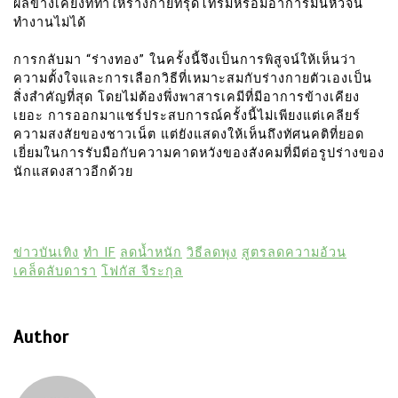
ผลข้างเคียงที่ทำให้ร่างกายทรุดโทรมหรือมีอาการมึนหัวจน
ทำงานไม่ได้
การกลับมา “ร่างทอง” ในครั้งนี้จึงเป็นการพิสูจน์ให้เห็นว่า
ความตั้งใจและการเลือกวิธีที่เหมาะสมกับร่างกายตัวเองเป็น
สิ่งสำคัญที่สุด โดยไม่ต้องพึ่งพาสารเคมีที่มีอาการข้างเคียง
เยอะ การออกมาแชร์ประสบการณ์ครั้งนี้ไม่เพียงแต่เคลียร์
ความสงสัยของชาวเน็ต แต่ยังแสดงให้เห็นถึงทัศนคติที่ยอด
เยี่ยมในการรับมือกับความคาดหวังของสังคมที่มีต่อรูปร่างของ
นักแสดงสาวอีกด้วย
ข่าวบันเทิง
ทำ IF
ลดน้ำหนัก
วิธีลดพุง
สูตรลดความอ้วน
เคล็ดลับดารา
โฟกัส จีระกุล
Author