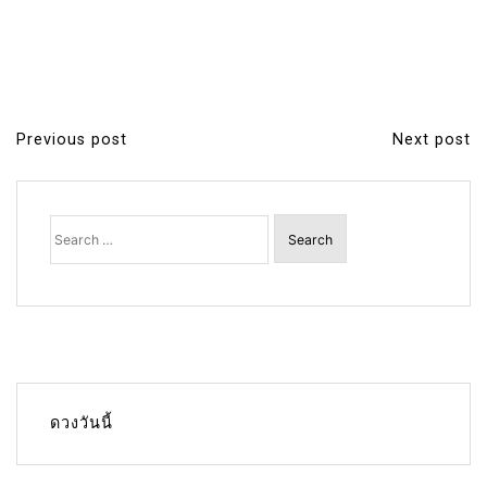
Previous post
Next post
P
o
s
Search
for:
t
n
a
v
i
g
ดวงวันนี้
a
t