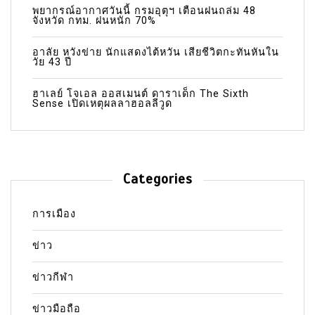
พยากรณ์อากาศวันนี้ กรมอุตุฯ เตือนฝนถล่ม 48
จังหวัด กทม. ฝนหนัก 70%
อาลัย หวังข่าย นักแสดงไต้หวัน เสียชีวิตกะทันหันใน
วัย 43 ปี
ฮาเลย์ โจเอล ออสเมนต์ ดาราเด็ก The Sixth
Sense เปิดเหตุผลลาฮอลลีวูด
Categories
การเมือง
ข่าว
ข่าวกีฬา
ข่าวมือถือ