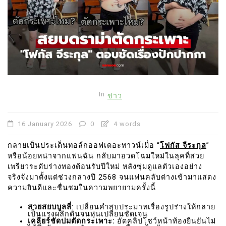
In
ข่าว
16 January 2026
0
4 words
กลายเป็นประเด็นทอล์กออฟเดอะทาวน์เมื่อ “
โฟกัส จีระกุล
”
หรือน้อยหน่าจากแฟนฉัน กลับมาอวดโฉมใหม่ในลุคที่สวย
เพรียวระดับร่างทองต้อนรับปีใหม่ หลังซุ่มดูแลตัวเองอย่าง
จริงจังมาตั้งแต่ช่วงกลางปี 2568 จนแฟนคลับต่างเข้ามาแสดง
ความยินดีและชื่นชมในความพยายามครั้งนี้
สวยสยบบูลลี่
: เปลี่ยนคำสบประมาทเรื่องรูปร่างให้กลาย
เป็นแรงผลักดันจนหุ่นเปลี่ยนชัดเจน
เคลียร์ชัดปมตัดกระเพาะ:
อัดคลิปโชว์หน้าท้องยืนยันไม่