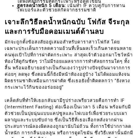
ได้พึ่งศัลยกรรมตัดกระเพาะหรือดูดไขมัน
สูตรลดน้ำหนัก 5 เดือน:
เน้นทำ IF ควบคู่กับการทาน
ไฟเบอร์และตัวช่วยสกัดจากธรรมชาติ
เจาะลึกวิธีลดน้ำหนักฉบับ โฟกัส จีระกุล
และการรับมือคอมเมนต์ด้านลบ
มักจะถูกตั้งข้อสงสัยอยู่เสมอสำหรับดาราสาวโฟกัส โดย
เฉพาะประเด็นการลดความอ้วนที่เห็นผลเร็วเกินคาดจนหลาย
คนพุ่งเป้าไปที่การผ่าตัดกระเพาะ ล่าสุดเจ้าตัวออกมาโชว์หน้า
ท้องให้ดูกันชัดๆ ว่าไม่มีรอยแผลจากการทำศัลยกรรมใดๆ ทั้ง
สิ้น พร้อมอธิบายอย่างเป็นกันเองว่ารูปร่างปัจจุบันมาจากการ
ค่อยๆ ลดพุง ซึ่งตอนนี้ก็ยังมีหน้าท้องอยู่บ้าง ไม่ได้ผอมแห้งจน
ผิดธรรมชาติเหมือนการผ่าตัด ซึ่งเธอยังย้ำติดตลกว่า “ยังหวง
กระเพาะไว้กินของอร่อยอยู่”
เคล็ดลับที่ทำให้เธอกลับมามีรูปร่างเพรียวสวยคือการทำ IF
(Intermittent Fasting) ต่อเนื่องเป็นเวลา 5 เดือน พร้อมกับมี
ตัวช่วยเป็นปุยนุ่นแบบแคปซูลและไฟเบอร์เพื่อช่วยระบบเผา
ผลาญและระบบขับถ่าย ซึ่งเป็นวิธีที่เธอเลือกหลังจากผ่าน
ประสบการณ์ลองผิดลองถูกมานับไม่ถ้วน ทั้งการใช้ปากกาลด
น้ำหนัก การกลืนบอลลูน หรือการดูดไขมัน ซึ่งวิธีเหล่านั้นมักมี