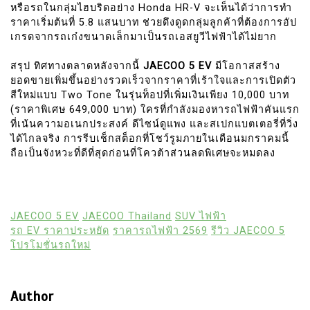
หรือรถในกลุ่มไฮบริดอย่าง Honda HR-V จะเห็นได้ว่าการทำ
ราคาเริ่มต้นที่ 5.8 แสนบาท ช่วยดึงดูดกลุ่มลูกค้าที่ต้องการอัป
เกรดจากรถเก๋งขนาดเล็กมาเป็นรถเอสยูวีไฟฟ้าได้ไม่ยาก
สรุป ทิศทางตลาดหลังจากนี้
JAECOO 5 EV
มีโอกาสสร้าง
ยอดขายเพิ่มขึ้นอย่างรวดเร็วจากราคาที่เร้าใจและการเปิดตัว
สีใหม่แบบ Two Tone ในรุ่นท็อปที่เพิ่มเงินเพียง 10,000 บาท
(ราคาพิเศษ 649,000 บาท) ใครที่กำลังมองหารถไฟฟ้าคันแรก
ที่เน้นความอเนกประสงค์ ดีไซน์ดูแพง และสเปกแบตเตอรี่ที่วิ่ง
ได้ไกลจริง การรีบเช็กสต็อกที่โชว์รูมภายในเดือนมกราคมนี้
ถือเป็นจังหวะที่ดีที่สุดก่อนที่โควต้าส่วนลดพิเศษจะหมดลง
JAECOO 5 EV
JAECOO Thailand
SUV ไฟฟ้า
รถ EV ราคาประหยัด
ราคารถไฟฟ้า 2569
รีวิว JAECOO 5
โปรโมชั่นรถใหม่
Author