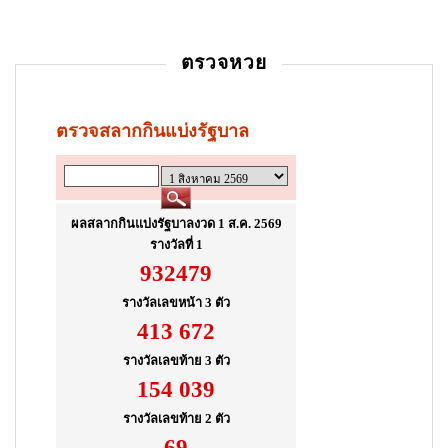
t
i
ตรวจหวย
o
n