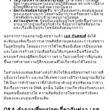
ไม่รู้เรื่องเพราะไม่เล่นโซเชียล:
เจ้าตัวเผยว่าปกติมีผู้
จัดการดูแลช่องทางออนไลน์ให้ทั้งหมด ทราบข่าวนี้จาก
ผู้ใหญ่ที่ทักมาถามด้วยความเป็นห่วง
ผลกระทบต่อครอบครัว:
ข่าวลือส่งผลกระทบต่อคุณแม่
ของเอสอย่างมาก โดยท่านมีอาการเครียดเพราะมีสาย
โทรศัพท์กระหน่ำเข้ามาสอบถามไม่หยุด
สถานะสุขภาพ:
ปัจจุบันเอสยังอยู่ในช่วงพักฟื้นร่างกาย
จากอาการป่วยเกี่ยวกับหัวใจ จึงอยากโฟกัสที่สุขภาพ
และเรื่องที่เป็นประโยชน์ต่อสังคมมากกว่า
นอกจากการออกมาปฏิเสธข่าวแล้ว
เอส กันตพงศ์
ยังได้
สะท้อนแง่คิดเรื่องการเคารพสิทธิส่วนบุคคลและการเสพข่าว
ในยุคปัจจุบัน โดยมองว่าการใช้โซเชียลมีเดียควรมีขอบเขต
และไม่ควรสร้างความเดือดร้อนให้แก่บุคคลอื่นหรือคนใน
ครอบครัวของผู้ที่ตกเป็นข่าว เพราะในบางครั้งข่าวที่ถูกแต่ง
ขึ้นอาจทำลายความรู้สึกของคนที่ไม่เกี่ยวข้องได้โดยง่าย
ในส่วนของแฟนคลับต่างส่งกำลังใจให้เอสมีสุขภาพร่างกายที่
แข็งแรงโดยเร็ว และขอให้เสพข่าวอย่างมีวิจารณญาณเพื่อไม่
ให้เป็นการทำร้ายดาราที่กำลังรักษาตัวอยู่ สรุปชัดเจนว่าข่าว
ลือเรื่องการตรวจ DNA ลูกนั้น ไม่มีความเกี่ยวข้องกับพระเอก
หนุ่มคนนี้แต่อย่างใด ความสัมพันธ์ภายในครอบครัวยังคง
มั่นคงและอบอุ่นเหมือนเดิม
Q&A คำถามที่พบบ่อยเกี่ยวกับข่าว เอส