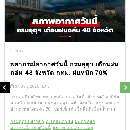
In
ข่าว
พยากรณ์อากาศวันนี้ กรมอุตุฯ เตือนฝน
ถล่ม 48 จังหวัด กทม. ฝนหนัก 70%
31 July 2026
0
กรมอุตุนิยมวิทยาพยากรณ์อากาศวันนี้ ประเทศไทยมีฝน
ตกหนักถึงหนักมากครอบคลุม 48 จังหวัด กรุงเทพและ
ปริมณฑลโดนฝน 70 เปอร์เซ็นต์ เช็กพื้นที่เสี่ยงน้ำท่วม
กรมอุตุนิยมวิทยา
ทะเลอันดามัน
ฝนตกหนัก
พยากรณ์อากาศวันนี้
สภาพอากาศกรุงเทพ