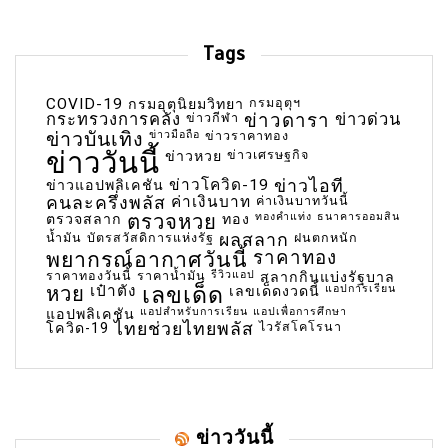
Tags
COVID-19
กรมอุตุฯ
กรมอุตุนิยมวิทยา
กระทรวงการคลัง
ข่าวกีฬา
ข่าวดารา
ข่าวด่วน
ข่าวบันเทิง
ข่าวมือถือ
ข่าวราคาทอง
ข่าววันนี้
ข่าวเศรษฐกิจ
ข่าวหวย
ข่าวโควิด-19
ข่าวไอที
ข่าวแอปพลิเคชัน
คนละครึ่งพลัส
ค่าเงินบาท
ค่าเงินบาทวันนี้
ตรวจหวย
ทองคำแท่ง
ธนาคารออมสิน
ตรวจสลาก
ทอง
น้ำมัน
บัตรสวัสดิการแห่งรัฐ
ผลสลาก
ฝนตกหนัก
พยากรณ์อากาศวันนี้
ราคาทอง
ราคาทองวันนี้
ราคาน้ำมัน
รีวิวแอป
สลากกินแบ่งรัฐบาล
เลขเด็ด
หวย
เป๋าตัง
แอปการเรียน
เลขเด็ดงวดนี้
แอปสำหรับการเรียน
แอปเพื่อการศึกษา
แอปพลิเคชัน
ไทยช่วยไทยพลัส
ไวรัสโคโรนา
โควิด-19
ข่าววันนี้