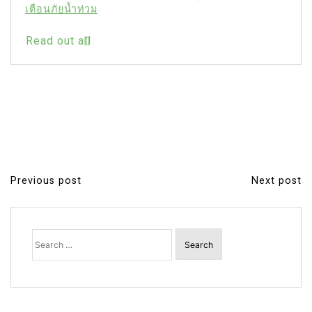
เตือนภัยน้ำท่วม
Read out all
Previous post
Next post
P
o
s
Search
for:
t
n
a