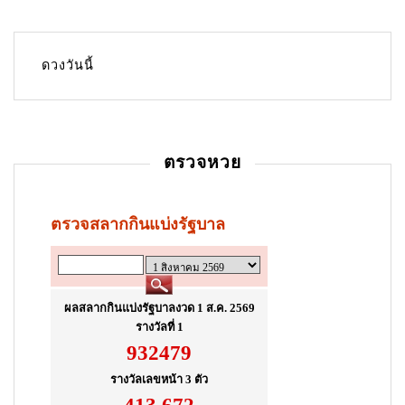
v
i
g
ดวงวันนี้
a
t
i
ตรวจหวย
o
n