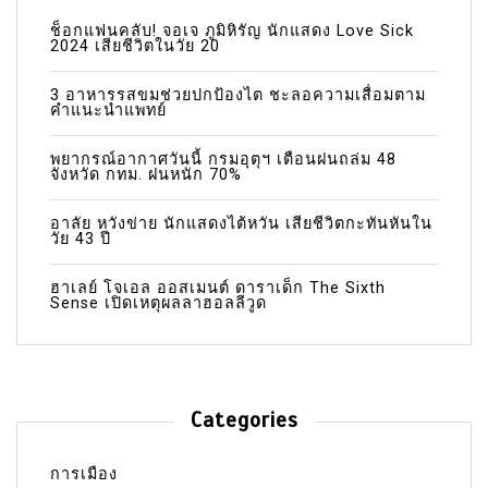
ช็อกแฟนคลับ! จอเจ ภูมิหิรัญ นักแสดง Love Sick
2024 เสียชีวิตในวัย 20
3 อาหารรสขมช่วยปกป้องไต ชะลอความเสื่อมตาม
คำแนะนำแพทย์
พยากรณ์อากาศวันนี้ กรมอุตุฯ เตือนฝนถล่ม 48
จังหวัด กทม. ฝนหนัก 70%
อาลัย หวังข่าย นักแสดงไต้หวัน เสียชีวิตกะทันหันใน
วัย 43 ปี
ฮาเลย์ โจเอล ออสเมนต์ ดาราเด็ก The Sixth
Sense เปิดเหตุผลลาฮอลลีวูด
Categories
การเมือง