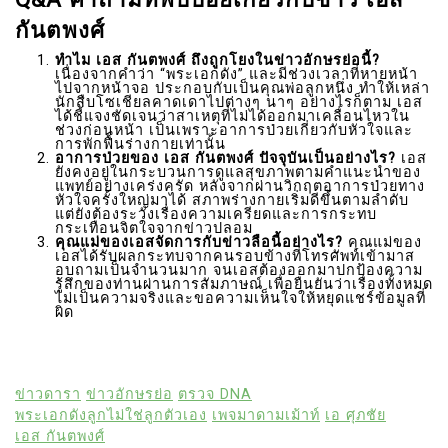
กันตพงศ์
ทำไม เอส กันตพงศ์ ถึงถูกโยงในข่าวอักษรย่อนี้?
เนื่องจากคำว่า “พระเอกดัง” และมีช่วงเวลาที่หายหน้า
ไปจากหน้าจอ ประกอบกับเป็นคุณพ่อลูกหนึ่ง ทำให้เหล่า
นักสืบโซเชียลคาดเดาไปต่างๆ นาๆ อย่างไรก็ตาม เอส
ได้ชี้แจงชัดเจนว่าสาเหตุที่ไม่ได้ออกมาเคลื่อนไหวใน
ช่วงก่อนหน้า เป็นเพราะอาการป่วยเกี่ยวกับหัวใจและ
การพักฟื้นร่างกายเท่านั้น
อาการป่วยของ เอส กันตพงศ์ ปัจจุบันเป็นอย่างไร?
เอส
ยังคงอยู่ในกระบวนการดูแลสุขภาพตามคำแนะนำของ
แพทย์อย่างเคร่งครัด หลังจากผ่านวิกฤตอาการป่วยทาง
หัวใจครั้งใหญ่มาได้ สภาพร่างกายเริ่มดีขึ้นตามลำดับ
แต่ยังต้องระวังเรื่องความเครียดและการกระทบ
กระเทือนจิตใจจากข่าวปลอม
คุณแม่ของเอสจัดการกับข่าวลือนี้อย่างไร?
คุณแม่ของ
เอสได้รับผลกระทบจากคนรอบข้างที่โทรศัพท์เข้ามาส
อบถามเป็นจำนวนมาก จนเอสต้องออกมาปกป้องความ
รู้สึกของท่านผ่านการสัมภาษณ์ เพื่อยืนยันว่าเรื่องทั้งหมด
ไม่เป็นความจริงและขอความเห็นใจให้หยุดแชร์ข้อมูลที่
ผิด
ข่าวดารา
ข่าวอักษรย่อ
ตรวจ DNA
พระเอกดังลูกไม่ใช่ลูกตัวเอง
เพจมาดามเม้าท์
เอ ศุภชัย
เอส กันตพงศ์