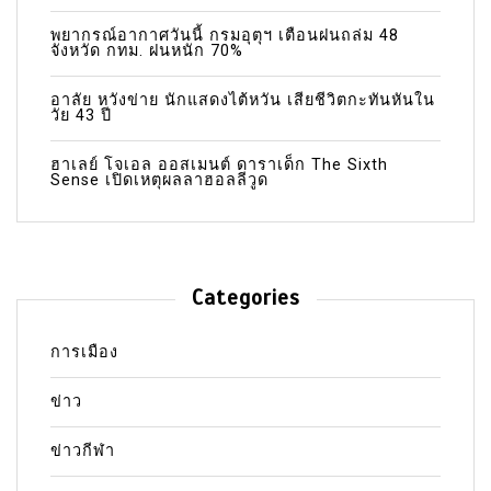
พยากรณ์อากาศวันนี้ กรมอุตุฯ เตือนฝนถล่ม 48
จังหวัด กทม. ฝนหนัก 70%
อาลัย หวังข่าย นักแสดงไต้หวัน เสียชีวิตกะทันหันใน
วัย 43 ปี
ฮาเลย์ โจเอล ออสเมนต์ ดาราเด็ก The Sixth
Sense เปิดเหตุผลลาฮอลลีวูด
Categories
การเมือง
ข่าว
ข่าวกีฬา