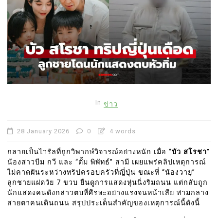
In
ข่าว
28 January 2026
0
4 words
กลายเป็นไวรัลที่ถูกวิพากษ์วิจารณ์อย่างหนัก เมื่อ “
บัว สโรชา
”
น้องสาวบีม กวี และ “ตั้ม พิพัทธ์” สามี เผยแพร่คลิปเหตุการณ์
ไม่คาดฝันระหว่างทริปครอบครัวที่ญี่ปุ่น ขณะที่ “น้องวายุ”
ลูกชายแฝดวัย 7 ขวบ ยืนดูการแสดงหุ่นนิ่งริมถนน แต่กลับถูก
นักแสดงคนดังกล่าวตบที่ศีรษะอย่างแรงจนหน้าเสีย ท่ามกลาง
สายตาคนเดินถนน สรุปประเด็นสำคัญของเหตุการณ์นี้ดังนี้