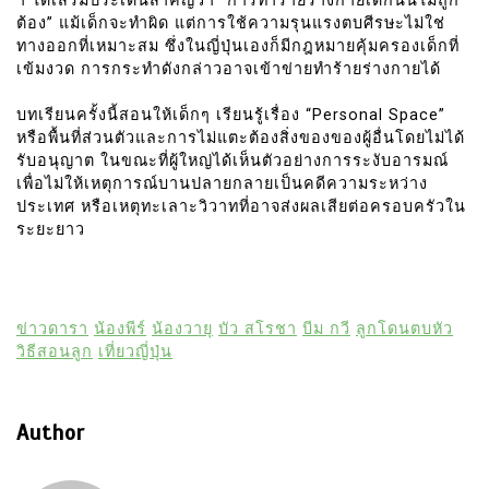
า ได้เสริมประเด็นสำคัญว่า “การทำร้ายร่างกายเด็กนั้นไม่ถูก
ต้อง” แม้เด็กจะทำผิด แต่การใช้ความรุนแรงตบศีรษะไม่ใช่
ทางออกที่เหมาะสม ซึ่งในญี่ปุ่นเองก็มีกฎหมายคุ้มครองเด็กที่
เข้มงวด การกระทำดังกล่าวอาจเข้าข่ายทำร้ายร่างกายได้
บทเรียนครั้งนี้สอนให้เด็กๆ เรียนรู้เรื่อง “Personal Space”
หรือพื้นที่ส่วนตัวและการไม่แตะต้องสิ่งของของผู้อื่นโดยไม่ได้
รับอนุญาต ในขณะที่ผู้ใหญ่ได้เห็นตัวอย่างการระงับอารมณ์
เพื่อไม่ให้เหตุการณ์บานปลายกลายเป็นคดีความระหว่าง
ประเทศ หรือเหตุทะเลาะวิวาทที่อาจส่งผลเสียต่อครอบครัวใน
ระยะยาว
ข่าวดารา
น้องพีร์
น้องวายุ
บัว สโรชา
บีม กวี
ลูกโดนตบหัว
วิธีสอนลูก
เที่ยวญี่ปุ่น
Author