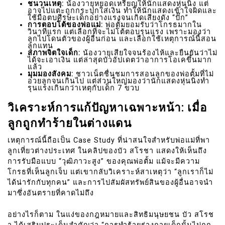
ชนวนเหตุ:
น้องวายุหยอดเหรียญให้นักแสดงหุ่นนิ่ง แต่
อาจไปแตะถูกกระปุกใส่เงิน ทำให้นักแสดงเข้าใจผิดและ
ใช้มือตบศีรษะเด็กอย่างแรงจนเกิดเสียงดัง “ปั๊ก”
การตอบโต้ของพ่อแม่:
พ่อตั้มยอมรับว่าโกรธมากใน
วินาทีแรก แต่เลือกที่จะไม่โต้ตอบรุนแรง เพราะมองว่า
ลูกไปโดนตัวของผู้อื่นก่อน และเลือกใช้เหตุการณ์นี้สอน
ลูกแทน
สภาพจิตใจเด็ก:
น้องวายุเสียใจจนร้องไห้และยืนยันว่าไม่
ได้จะเอาเงิน แต่ล่าสุดบัวอัปเดตว่าอาการโอเคขึ้นมาก
แล้ว
มุมมองสังคม:
ชาวเน็ตชื่นชมการสอนลูกของพ่อตั้มที่ไม่
อวยลูกจนเกินไป แต่ส่วนใหญ่มองว่านักแสดงหุ่นนิ่งทำ
รุนแรงเกินกว่าเหตุกับเด็ก 7 ขวบ
วิเคราะห์การแก้ปัญหาเฉพาะหน้า: เมื่อ
ลูกถูกทำร้ายในต่างแดน
เหตุการณ์นี้ถือเป็น Case Study ที่น่าสนใจสำหรับพ่อแม่ที่พา
ลูกเที่ยวต่างประเทศ ในคลิปของบัว สโรชา แสดงให้เห็นถึง
การรับมือแบบ “วุฒิภาวะสูง” ของคุณพ่อตั้ม แม้จะมีความ
โกรธที่เห็นลูกเจ็บ แต่เขากลับวิเคราะห์สาเหตุว่า “ลูกเราก็ไม่
ได้น่ารักกับทุกคน” และการไปสัมผัสทรัพย์สินของผู้อื่นอาจนำ
มาซึ่งอันตรายที่คาดไม่ถึง
อย่างไรก็ตาม ในแง่ของกฎหมายและสิทธิมนุษยชน บัว สโรช