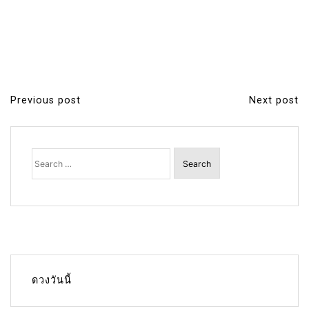
Previous post
Next post
P
o
s
Search
for:
t
n
a
v
i
g
ดวงวันนี้
a