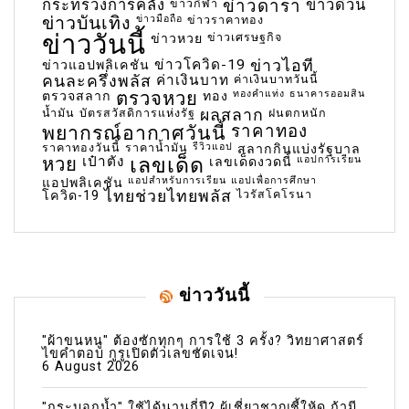
กระทรวงการคลัง
ข่าวกีฬา
ข่าวดารา
ข่าวด่วน
ข่าวบันเทิง
ข่าวมือถือ
ข่าวราคาทอง
ข่าววันนี้
ข่าวเศรษฐกิจ
ข่าวหวย
ข่าวโควิด-19
ข่าวไอที
ข่าวแอปพลิเคชัน
คนละครึ่งพลัส
ค่าเงินบาท
ค่าเงินบาทวันนี้
ตรวจหวย
ทองคำแท่ง
ธนาคารออมสิน
ตรวจสลาก
ทอง
น้ำมัน
บัตรสวัสดิการแห่งรัฐ
ผลสลาก
ฝนตกหนัก
พยากรณ์อากาศวันนี้
ราคาทอง
ราคาทองวันนี้
ราคาน้ำมัน
รีวิวแอป
สลากกินแบ่งรัฐบาล
เลขเด็ด
หวย
เป๋าตัง
แอปการเรียน
เลขเด็ดงวดนี้
แอปสำหรับการเรียน
แอปเพื่อการศึกษา
แอปพลิเคชัน
ไทยช่วยไทยพลัส
ไวรัสโคโรนา
โควิด-19
ข่าววันนี้
"ผ้าขนหนู" ต้องซักทุกๆ การใช้ 3 ครั้ง? วิทยาศาสตร์
ไขคำตอบ กูรูเปิดตัวเลขชัดเจน!
6 August 2026
"กระบอกน้ำ" ใช้ได้นานกี่ปี? ผู้เชี่ยวชาญชี้ให้ดู ถ้ามี