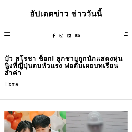
Skip
to
content
อัปเดตข่าว ข่าววันนี้
บัว สโรชา ช็อก! ลูกชายถูกนักแสดงหุ่น
นิ่งที่ญี่ปุ่นตบหัวแรง พ่อตั้มเผยบทเรียน
ล้ำค่า
Home