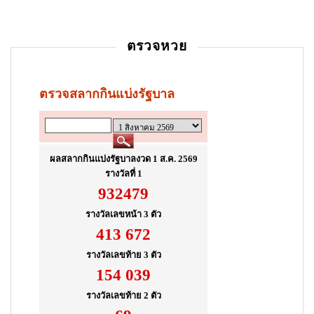
t
i
ตรวจหวย
o
n