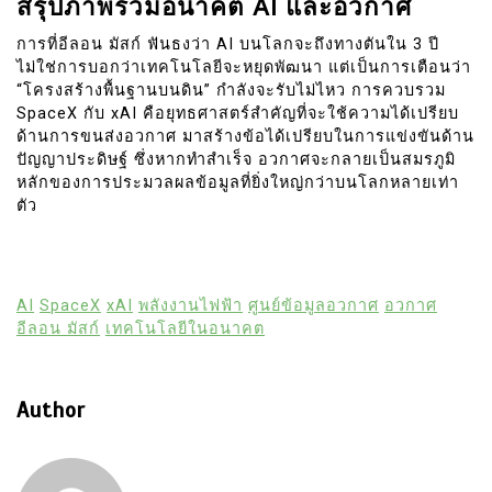
สรุปภาพรวมอนาคต AI และอวกาศ
การที่อีลอน มัสก์ ฟันธงว่า AI บนโลกจะถึงทางตันใน 3 ปี
ไม่ใช่การบอกว่าเทคโนโลยีจะหยุดพัฒนา แต่เป็นการเตือนว่า
“โครงสร้างพื้นฐานบนดิน” กำลังจะรับไม่ไหว การควบรวม
SpaceX กับ xAI คือยุทธศาสตร์สำคัญที่จะใช้ความได้เปรียบ
ด้านการขนส่งอวกาศ มาสร้างข้อได้เปรียบในการแข่งขันด้าน
ปัญญาประดิษฐ์ ซึ่งหากทำสำเร็จ อวกาศจะกลายเป็นสมรภูมิ
หลักของการประมวลผลข้อมูลที่ยิ่งใหญ่กว่าบนโลกหลายเท่า
ตัว
AI
SpaceX
xAI
พลังงานไฟฟ้า
ศูนย์ข้อมูลอวกาศ
อวกาศ
อีลอน มัสก์
เทคโนโลยีในอนาคต
Author