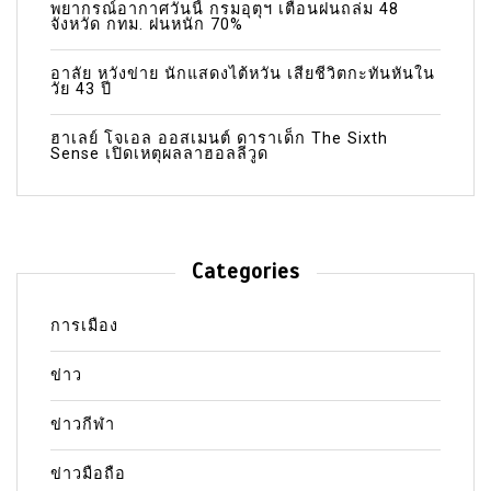
พยากรณ์อากาศวันนี้ กรมอุตุฯ เตือนฝนถล่ม 48
จังหวัด กทม. ฝนหนัก 70%
อาลัย หวังข่าย นักแสดงไต้หวัน เสียชีวิตกะทันหันใน
วัย 43 ปี
ฮาเลย์ โจเอล ออสเมนต์ ดาราเด็ก The Sixth
Sense เปิดเหตุผลลาฮอลลีวูด
Categories
การเมือง
ข่าว
ข่าวกีฬา
ข่าวมือถือ