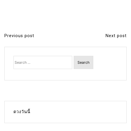
Previous post
Next post
P
o
s
Search
for:
t
n
a
v
i
g
ดวงวันนี้
a
t