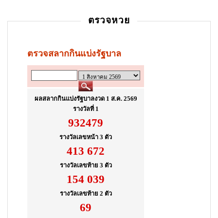
i
ตรวจหวย
o
n