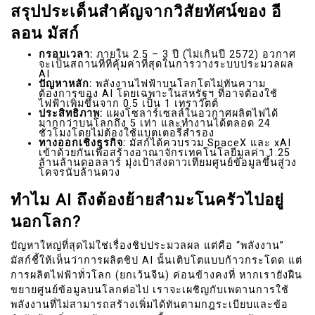
สรุปประเด็นสำคัญจากวิสัยทัศน์ของ อี
ลอน มัสก์
กรอบเวลา:
ภายใน 2.5 – 3 ปี (ไม่เกินปี 2572) อวกาศ
จะเป็นสถานที่ที่คุ้มค่าที่สุดในการวางระบบประมวลผล
AI
ปัญหาหลัก:
พลังงานไฟฟ้าบนโลกโตไม่ทันความ
ต้องการของ AI โดยเฉพาะในสหรัฐฯ ที่อาจต้องใช้
ไฟฟ้าเพิ่มขึ้นจาก 0.5 เป็น 1 เทราวัตต์
ประสิทธิภาพ:
แผงโซลาร์เซลล์ในอวกาศผลิตไฟได้
มากกว่าบนโลกถึง 5 เท่า และทำงานได้ตลอด 24
ชั่วโมงโดยไม่ต้องใช้แบตเตอรี่สำรอง
ทางออกเชิงธุรกิจ:
มัสก์ได้ควบรวม SpaceX และ xAI
เข้าด้วยกันเพื่อสร้างอาณาจักรเทคโนโลยีมูลค่า 1.25
ล้านล้านดอลลาร์ มุ่งเป้าส่งดาวเทียมศูนย์ข้อมูลขึ้นสู่วง
โคจรนับล้านดวง
ทำไม AI ถึงต้องย้ายสำมะโนครัวไปอยู่
นอกโลก?
ปัญหาใหญ่ที่สุดไม่ใช่เรื่องชิปประมวลผล แต่คือ “พลังงาน”
มัสก์ชี้ให้เห็นว่าการผลิตชิป AI นั้นเติบโตแบบก้าวกระโดด แต่
การผลิตไฟฟ้าทั่วโลก (ยกเว้นจีน) ค่อนข้างคงที่ หากเรายังฝืน
ขยายศูนย์ข้อมูลบนโลกต่อไป เราจะเผชิญกับเพดานการใช้
พลังงานที่ไม่สามารถสร้างเพิ่มได้ทันตามกฎระเบียบและข้อ