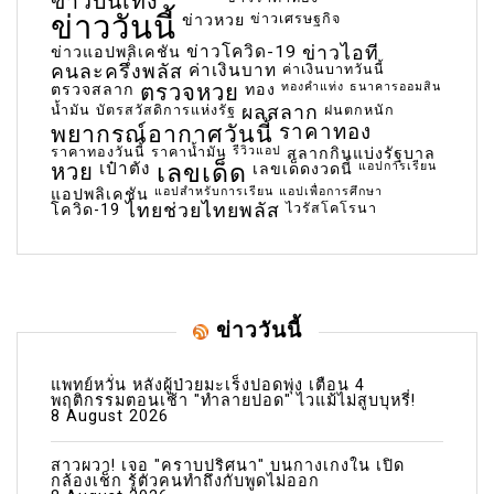
ข่าวบันเทิง
ข่าววันนี้
ข่าวเศรษฐกิจ
ข่าวหวย
ข่าวโควิด-19
ข่าวไอที
ข่าวแอปพลิเคชัน
คนละครึ่งพลัส
ค่าเงินบาท
ค่าเงินบาทวันนี้
ตรวจหวย
ทองคำแท่ง
ธนาคารออมสิน
ตรวจสลาก
ทอง
น้ำมัน
บัตรสวัสดิการแห่งรัฐ
ผลสลาก
ฝนตกหนัก
พยากรณ์อากาศวันนี้
ราคาทอง
ราคาทองวันนี้
ราคาน้ำมัน
รีวิวแอป
สลากกินแบ่งรัฐบาล
เลขเด็ด
หวย
เป๋าตัง
แอปการเรียน
เลขเด็ดงวดนี้
แอปสำหรับการเรียน
แอปเพื่อการศึกษา
แอปพลิเคชัน
ไทยช่วยไทยพลัส
ไวรัสโคโรนา
โควิด-19
ข่าววันนี้
แพทย์หวั่น หลังผู้ป่วยมะเร็งปอดพุ่ง เตือน 4
พฤติกรรมตอนเช้า "ทำลายปอด" ไวแม้ไม่สูบบุหรี่!
8 August 2026
สาวผวา! เจอ "คราบปริศนา" บนกางเกงใน เปิด
กล้องเช็ก รู้ตัวคนทำถึงกับพูดไม่ออก