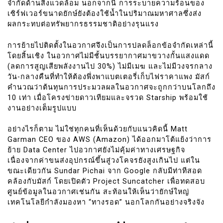
จำกัดด้านสิ่งแวดล้อม นอกจากนี้ การระบายความร้อนของ
เซิร์ฟเวอร์ขนาดยักษ์ยังต้องใช้น้ำในปริมาณมหาศาลซึ่งส่ง
ผลกระทบต่อทรัพยากรธรรมชาติอย่างรุนแรง
การย้ายไปติดตั้งในอวกาศจึงเป็นการปลดล็อกข้อจำกัดเหล่านี้
โดยสิ้นเชิง ในอวกาศไม่มีชั้นบรรยากาศมาขวางกั้นแสงแดด
(ลดการสูญเสียพลังงานไป 30%) ไม่มีเมฆ และไม่มีวงจรกลาง
วัน-กลางคืนที่ทำให้ต้องพึ่งพาแบตเตอรี่เก็บไฟราคาแพง มัสก์
คำนวณว่าต้นทุนการประมวลผลในอวกาศจะถูกกว่าบนโลกถึง
10 เท่า เมื่อโครงข่ายดาวเทียมและจรวด Starship พร้อมใช้
งานอย่างเต็มรูปแบบ
อย่างไรก็ตาม ไม่ใช่ทุกคนที่เห็นด้วยกับแนวคิดนี้ Matt
Garman CEO ของ AWS (Amazon) ได้ออกมาโต้แย้งว่าการ
ย้าย Data Center ไปอวกาศยังไม่คุ้มค่าทางเศรษฐกิจ
เนื่องจากค่าขนส่งอุปกรณ์ขึ้นสู่วงโคจรยังสูงเกินไป แต่ใน
ขณะเดียวกัน Sundar Pichai จาก Google กลับมีท่าทีสอด
คล้องกับมัสก์ โดยเปิดตัว Project Suncatcher เพื่อทดสอบ
ศูนย์ข้อมูลในอวกาศเช่นกัน สะท้อนให้เห็นว่ายักษ์ใหญ่
เทคโนโลยีกำลังมองหา “ทางรอด” นอกโลกกันอย่างจริงจัง