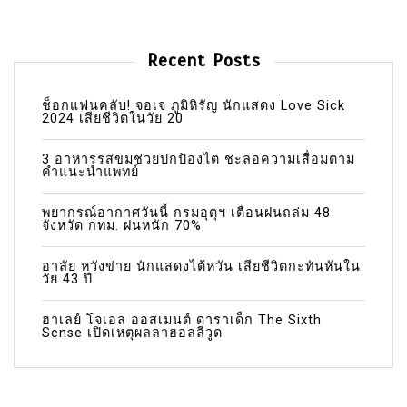
Recent Posts
ช็อกแฟนคลับ! จอเจ ภูมิหิรัญ นักแสดง Love Sick
2024 เสียชีวิตในวัย 20
3 อาหารรสขมช่วยปกป้องไต ชะลอความเสื่อมตาม
คำแนะนำแพทย์
พยากรณ์อากาศวันนี้ กรมอุตุฯ เตือนฝนถล่ม 48
จังหวัด กทม. ฝนหนัก 70%
อาลัย หวังข่าย นักแสดงไต้หวัน เสียชีวิตกะทันหันใน
วัย 43 ปี
ฮาเลย์ โจเอล ออสเมนต์ ดาราเด็ก The Sixth
Sense เปิดเหตุผลลาฮอลลีวูด