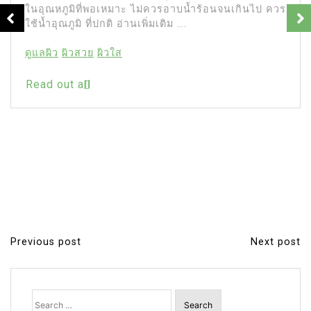
In
ผู้หญิง
ฟังเพลงตอนทำงาน: ดีจริงหรือแค่สร้าง
ความสุข?
18 June 2025
0
3 words
การฟังเพลงขณะทำงานกลายเป็นเรื่องปกติในยุค
ปัจจุบัน หลายคนเชื่อว่าเสียงเพลงช่วยเพิ่มสมาธิ ลด
ความเครียด และทำให้งานมีประสิทธิภาพมากขึ้น
ฟังเพลง
ฟังเพลงตอนทำงาน
ไลฟ์สไตล์
Read out all
Previous post
Next post
P
o
s
Search
for: