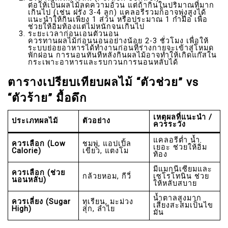
ต่อให้เป็นผลไม้ลดความอ้วน แต่ถ้ากินในปริมาณที่มาก
เกินไป (เช่น ฝรั่ง 3-4 ลูก) แคลอรีรวมก็อาจพุ่งสูงได้
แนะนำให้กินเพียง 1 ส่วน หรือประมาณ 1 กำมือ เพื่อ
ช่วยให้อิ่มท้องแต่ไม่หนักจนเกินไป
ระยะเวลาก่อนเอนตัวนอน
ควรทานผลไม้ก่อนนอนอย่างน้อย 2-3 ชั่วโมง เพื่อให้
ระบบย่อยอาหารได้ทำงานก่อนที่ร่างกายจะเข้าสู่โหมด
พักผ่อน การนอนทันทีหลังกินผลไม้อาจทำให้เกิดแก๊สใน
กระเพาะอาหารและรบกวนการนอนหลับได้
ตารางเปรียบเทียบผลไม้ “ตัวช่วย” vs
“ตัวร้าย” มื้อดึก
เหตุผลที่แนะนำ /
ประเภทผลไม้
ตัวอย่าง
ควรระวัง
แคลอรีต่ำ น้ำ
ควรเลือก (Low
ชมพู่, แอปเปิ้ล
เยอะ ช่วยให้อิ่ม
Calorie)
เขียว, แตงโม
ท้อง
มีแมกนีเซียมและ
ควรเลือก (ช่วย
กล้วยหอม, กีวี่
เซโรโทนิน ช่วย
นอนหลับ)
ให้หลับสบาย
น้ำตาลสูงมาก
ควรเลี่ยง (Sugar
ทุเรียน, มะม่วง
เสี่ยงสะสมเป็นไข
High)
สุก, ลำไย
มัน