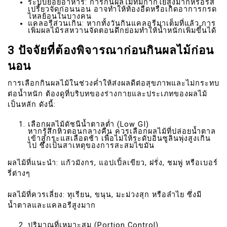
ระบบย่อยอาหาร: การกินผลไม้ที่มีกากใยสูงมากหรือรส
เปรี้ยวจัดก่อนนอน อาจทำให้ท้องอืดหรือเกิดอาการกรด
ไหลย้อนในบางคน
แคลอรีส่วนเกิน: หากทั้งวันกินแคลอรีมาเต็มที่แล้ว การ
เพิ่มผลไม้รสหวานจัดตอนดึกย่อมทำให้น้ำหนักเพิ่มขึ้นได้
3 ปัจจัยที่ต้องพิจารณาก่อนกินผลไม้ก่อน
นอน
การเลือกกินผลไม้ในช่วงค่ำให้ส่งผลดีต่อสุขภาพและไม่กระทบ
ต่อน้ำหนัก ต้องดูที่บริบทของร่างกายและประเภทของผลไม้
เป็นหลัก ดังนี้:
เลือกผลไม้ดัชนีน้ำตาลต่ำ (Low GI)
หากรู้สึกหิวตอนกลางคืน ควรเลือกผลไม้ที่ปล่อยน้ำตาล
เข้าสู่กระแสเลือดช้า เพื่อไม่ให้ระดับอินซูลินพุ่งสูงเกิน
ไป ซึ่งเป็นสาเหตุของการสะสมไขมัน
ผลไม้ที่แนะนำ: แก้วมังกร, แอปเปิ้ลเขียว, ฝรั่ง, ชมพู่ หรือเบอร์
รี่ต่างๆ
ผลไม้ที่ควรเลี่ยง: ทุเรียน, ขนุน, มะม่วงสุก หรือลำไย ซึ่งมี
น้ำตาลและแคลอรีสูงมาก
ปริมาณที่เหมาะสม (Portion Control)