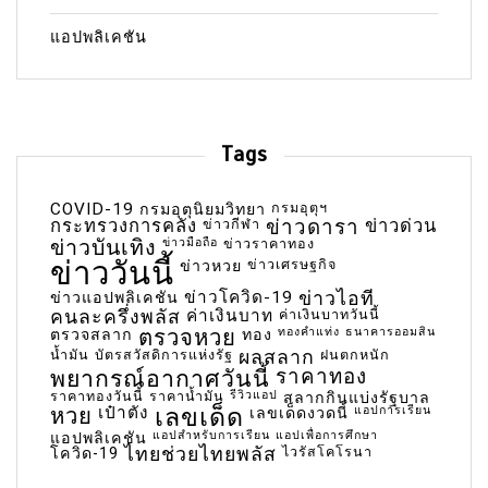
แอปพลิเคชัน
Tags
COVID-19
กรมอุตุฯ
กรมอุตุนิยมวิทยา
กระทรวงการคลัง
ข่าวกีฬา
ข่าวดารา
ข่าวด่วน
ข่าวบันเทิง
ข่าวมือถือ
ข่าวราคาทอง
ข่าววันนี้
ข่าวเศรษฐกิจ
ข่าวหวย
ข่าวโควิด-19
ข่าวไอที
ข่าวแอปพลิเคชัน
คนละครึ่งพลัส
ค่าเงินบาท
ค่าเงินบาทวันนี้
ตรวจหวย
ทองคำแท่ง
ธนาคารออมสิน
ตรวจสลาก
ทอง
น้ำมัน
บัตรสวัสดิการแห่งรัฐ
ผลสลาก
ฝนตกหนัก
พยากรณ์อากาศวันนี้
ราคาทอง
ราคาทองวันนี้
ราคาน้ำมัน
รีวิวแอป
สลากกินแบ่งรัฐบาล
เลขเด็ด
หวย
เป๋าตัง
แอปการเรียน
เลขเด็ดงวดนี้
แอปสำหรับการเรียน
แอปเพื่อการศึกษา
แอปพลิเคชัน
ไทยช่วยไทยพลัส
ไวรัสโคโรนา
โควิด-19