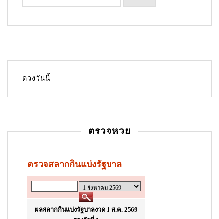
t
n
a
v
i
g
ดวงวันนี้
a
t
i
ตรวจหวย
o
n