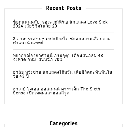
Recent Posts
ช็อกแฟนคลับ! จอเจ ภูมิหิรัญ นักแสดง Love Sick
2024 เสียชีวิตในวัย 20
3 อาหารรสขมช่วยปกป้องไต ชะลอความเสื่อมตาม
คำแนะนำแพทย์
พยากรณ์อากาศวันนี้ กรมอุตุฯ เตือนฝนถล่ม 48
จังหวัด กทม. ฝนหนัก 70%
อาลัย หวังข่าย นักแสดงไต้หวัน เสียชีวิตกะทันหันใน
วัย 43 ปี
ฮาเลย์ โจเอล ออสเมนต์ ดาราเด็ก The Sixth
Sense เปิดเหตุผลลาฮอลลีวูด
Categories