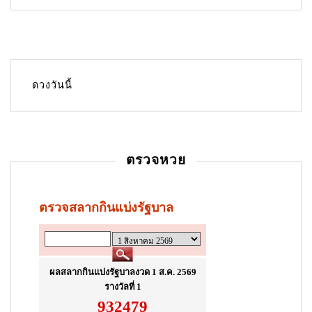
a
v
i
g
ดวงวันนี้
a
t
i
ตรวจหวย
o
n