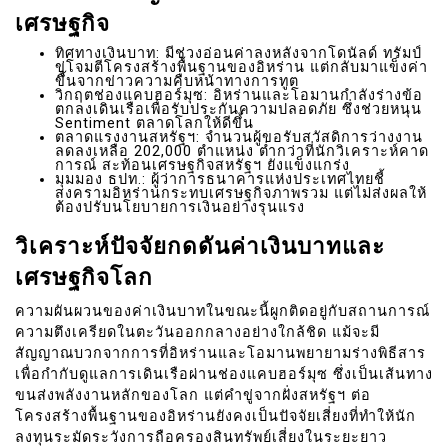
เศรษฐกิจ
ทิศทางเงินบาท: มีช่วงอ่อนค่าลงหลังจากโดนัลด์ ทรัมป์
ขู่โจมตีโครงสร้างพื้นฐานของอิหร่าน แต่กลับมาแข็งค่า
ขึ้นจากข่าวความคืบหน้าทางการทูต
วิกฤตช่องแคบฮอร์มุซ: อิหร่านและโอมานกำลังร่างข้อ
ตกลงเดินเรือเพื่อรับประกันความปลอดภัย ซึ่งช่วยหนุน
Sentiment ตลาดโลกให้ดีขึ้น
ตลาดแรงงานสหรัฐฯ: จำนวนผู้ขอรับสวัสดิการว่างงาน
ลดลงเหลือ 202,000 ตำแหน่ง ต่ำกว่าที่นักวิเคราะห์คาด
การณ์ สะท้อนเศรษฐกิจสหรัฐฯ ยังแข็งแกร่ง
มุมมอง ธปท.: ผู้ว่าการธนาคารแห่งประเทศไทยชี้
สงครามอิหร่านกระทบเศรษฐกิจภาพรวม แต่ไม่ส่งผลให้
ต้องปรับนโยบายการเงินอย่างรุนแรง
วิเคราะห์ปัจจัยกดดันค่าเงินบาทและ
เศรษฐกิจโลก
ความผันผวนของค่าเงินบาทในขณะนี้ผูกติดอยู่กับสถานการณ์
ความตึงเครียดในตะวันออกกลางอย่างใกล้ชิด แม้จะมี
สัญญาณบวกจากการที่อิหร่านและโอมานพยายามร่างพิธีสาร
เพื่อกำกับดูแลการเดินเรือผ่านช่องแคบฮอร์มุซ ซึ่งเป็นเส้นทาง
ขนส่งพลังงานหลักของโลก แต่คำขู่จากฝั่งสหรัฐฯ ต่อ
โครงสร้างพื้นฐานของอิหร่านยังคงเป็นปัจจัยเสี่ยงที่ทำให้นัก
ลงทุนระมัดระวังการถือครองสินทรัพย์เสี่ยงในระยะยาว