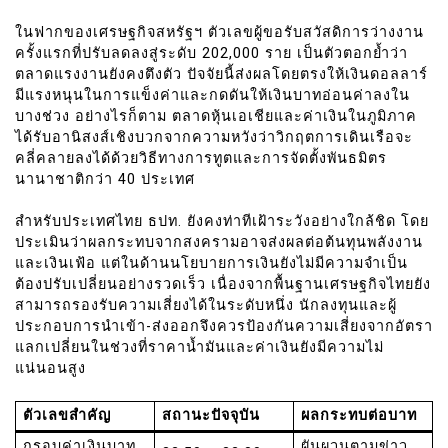
ในฟากของเศรษฐกิจสหรัฐฯ ตัวเลขผู้ขอรับสวัสดิการว่างงาน
ครั้งแรกที่ปรับลดลงสู่ระดับ 202,000 ราย เป็นตัวตอกย้ำว่า
ตลาดแรงงานยังคงตึงตัว ปัจจัยนี้ส่งผลโดยตรงให้เงินดอลลาร์
มีแรงหนุนในการแข็งค่าและกดดันให้เงินบาทอ่อนค่าลงใน
บางช่วง อย่างไรก็ตาม ตลาดหุ้นเอเชียและค่าเงินในภูมิภาค
ได้รับอานิสงส์เชิงบวกจากความหวังว่าวิกฤตการเดินเรือจะ
คลี่คลายลงได้ด้วยวิธีทางการทูตและการจัดตั้งพันธมิตร
นานาชาติกว่า 40 ประเทศ
สำหรับประเทศไทย ธปท. ยังคงท่าทีเฝ้าระวังอย่างใกล้ชิด โดย
ประเมินว่าผลกระทบจากสงครามอาจส่งผลต่อต้นทุนพลังงาน
และเงินเฟ้อ แต่ในด้านนโยบายการเงินยังไม่มีความจำเป็น
ต้องปรับเปลี่ยนอย่างรวดเร็ว เนื่องจากพื้นฐานเศรษฐกิจไทยยัง
สามารถรองรับความเสี่ยงได้ในระดับหนึ่ง นักลงทุนและผู้
ประกอบการนำเข้า-ส่งออกจึงควรป้องกันความเสี่ยงจากอัตรา
แลกเปลี่ยนในช่วงที่ราคาน้ำมันและค่าเงินยังมีความไม่
แน่นอนสูง
ตัวเลขสำคัญ
สถานะปัจจุบัน
ผลกระทบต่อบาท
กรอบค่าเงินบาท
ผันผวนตามข่าว