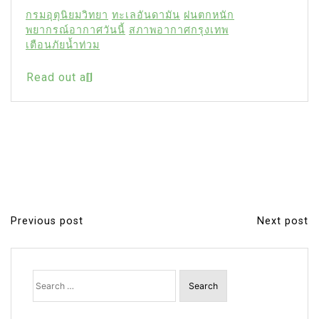
กรมอุตุนิยมวิทยา
ทะเลอันดามัน
ฝนตกหนัก
พยากรณ์อากาศวันนี้
สภาพอากาศกรุงเทพ
เตือนภัยน้ำท่วม
Read out all
Previous post
Next post
P
o
s
Search
for:
t
n