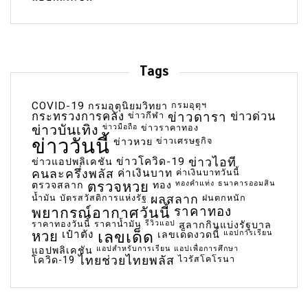
Tags
COVID-19
กรมอุตุฯ
กรมอุตุนิยมวิทยา
กระทรวงการคลัง
ข่าวกีฬา
ข่าวดารา
ข่าวด่วน
ข่าวบันเทิง
ข่าวมือถือ
ข่าวราคาทอง
ข่าววันนี้
ข่าวเศรษฐกิจ
ข่าวหวย
ข่าวโควิด-19
ข่าวไอที
ข่าวแอปพลิเคชัน
คนละครึ่งพลัส
ค่าเงินบาท
ค่าเงินบาทวันนี้
ตรวจหวย
ทองคำแท่ง
ธนาคารออมสิน
ตรวจสลาก
ทอง
น้ำมัน
บัตรสวัสดิการแห่งรัฐ
ผลสลาก
ฝนตกหนัก
พยากรณ์อากาศวันนี้
ราคาทอง
ราคาทองวันนี้
ราคาน้ำมัน
รีวิวแอป
สลากกินแบ่งรัฐบาล
เลขเด็ด
หวย
เป๋าตัง
แอปการเรียน
เลขเด็ดงวดนี้
แอปสำหรับการเรียน
แอปเพื่อการศึกษา
แอปพลิเคชัน
ไทยช่วยไทยพลัส
ไวรัสโคโรนา
โควิด-19