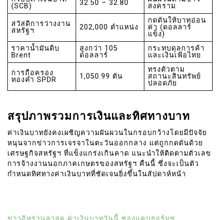
32.50 – 32.80
(SCB)
สงคราม
กดดันให้บาทอ่อน
สวัสดิการว่างงาน
202,000 ตำแหน่ง
ค่า (ดอลลาร์
สหรัฐฯ
แข็ง)
ราคาน้ำมันดิบ
สูงกว่า 105
กระทบดุลการค้า
Brent
ดอลลาร์
และเงินเฟ้อไทย
ทรงตัวตาม
การถือครอง
1,050.99 ตัน
สถานะสินทรัพย์
ทองคำ SPDR
ปลอดภัย
สรุปภาพรวมการเงินและทิศทางบาท
ค่าเงินบาทยังคงเผชิญความผันผวนในกรอบกว้างโดยมีปัจจัย
หนุนจากข่าวการเจรจาในตะวันออกกลาง แต่ถูกกดดันด้วย
เศรษฐกิจสหรัฐฯ ที่แข็งแกร่งเกินคาด แนะนำให้ติดตามตัวเลข
การจ้างงานนอกภาคเกษตรของสหรัฐฯ คืนนี้ ซึ่งจะเป็นตัว
กำหนดทิศทางค่าเงินบาทที่ชัดเจนยิ่งขึ้นในสัปดาห์หน้า
ข่าวอิหร่านล่าสุด
ค่าเงินบาทวันนี้
ช่องแคบฮอร์มุซ