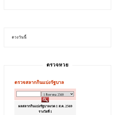
n
a
v
i
g
ดวงวันนี้
a
t
i
ตรวจหวย
o
n