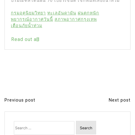
ปริมณฑลโดนฝน 70 เปอร์เซ็นต์ เช็กพื้นที่เสี่ยงน้ำท่วม
กรมอุตุนิยมวิทยา
ทะเลอันดามัน
ฝนตกหนัก
พยากรณ์อากาศวันนี้
สภาพอากาศกรุงเทพ
เตือนภัยน้ำท่วม
Read out all
Previous post
Next post
P
o
s
Search
for:
t