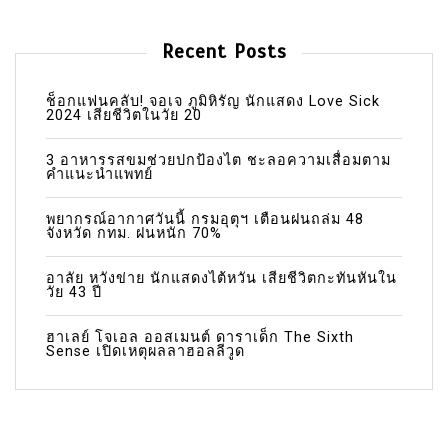
Recent Posts
ช็อกแฟนคลับ! จอเจ ภูมิหิรัญ นักแสดง Love Sick
2024 เสียชีวิตในวัย 20
3 อาหารรสขมช่วยปกป้องไต ชะลอความเสื่อมตาม
คำแนะนำแพทย์
พยากรณ์อากาศวันนี้ กรมอุตุฯ เตือนฝนถล่ม 48
จังหวัด กทม. ฝนหนัก 70%
อาลัย หวังข่าย นักแสดงไต้หวัน เสียชีวิตกะทันหันใน
วัย 43 ปี
ฮาเลย์ โจเอล ออสเมนต์ ดาราเด็ก The Sixth
Sense เปิดเหตุผลลาฮอลลีวูด