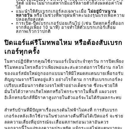
วัตต์ แม้จะไม่มากแต่หากมีแอร์หลายตัวก็ส่งผลต่อค่าไฟ
ได้
แนะนำให้สับเบรกเกอร์ลงเฉพาะเมื่อ
ไม่อยู่บ้านนาน
หลายวัน
หรือในช่วงที่พายุฝนฟ้าคะนองรุนแรงเพื่อความ
ปลอดภัยสูงสุด
การเปิด-ปิดเบรกเกอร์บ่อยเกินไป (เช่น ปิดทุกครั้งที่ออก
จากห้องเพียง 10 นาที) อาจทำให้ตัวเบรกเกอร์เสื่อม
สภาพเร็วกว่าปกติ
ปิดแอร์แค่รีโมทพอไหม หรือต้องสับเบรก
เกอร์ทุกครั้ง
ในทางปฏิบัติหากคุณใช้งานแอร์เป็นประจำทุกวัน การปิดเพียง
รีโมทคอนโทรลถือว่าเพียงพอและสะดวกต่อการใช้งาน กลไก
ของแอร์สมัยใหม่ถูกออกแบบมาให้มีโหมดสแตนบายเพื่อรอรับ
สัญญาณจากรีโมทอยู่แล้ว อย่างไรก็ตาม การสับเบรกเกอร์ลง
เปรียบเสมือนการตัดวงจรไฟฟ้าอย่างเด็ดขาด ซึ่งจะช่วยให้
มั่นใจได้ว่าหากเกิดไฟตกหรือไฟกระชากในพื้นที่ แผงวงจร
อิเล็กทรอนิกส์ที่มีราคาสูงภายในตัวแอร์จะไม่ได้รับผลกระทบ
สำหรับบ้านที่มีปัญหาเรื่องแรงดันไฟฟ้าไม่คงที่ การสับเบรก
เกอร์ลงหลังเลิกใช้งานในช่วงกลางคืนที่ไม่ได้เปิดแอร์ จะช่วย
ลดความเสี่ยงที่อุปกรณ์จะเสื่อมสภาพก่อนเวลาอันควร
นอกจากนี้ในแง่ของความประหยัด แม้กระแสไฟสแตนบายจะ