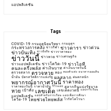
แอปพลิเคชัน
Tags
COVID-19
กรมอุตุฯ
กรมอุตุนิยมวิทยา
กระทรวงการคลัง
ข่าวกีฬา
ข่าวดารา
ข่าวด่วน
ข่าวบันเทิง
ข่าวมือถือ
ข่าวราคาทอง
ข่าววันนี้
ข่าวเศรษฐกิจ
ข่าวหวย
ข่าวโควิด-19
ข่าวไอที
ข่าวแอปพลิเคชัน
คนละครึ่งพลัส
ค่าเงินบาท
ค่าเงินบาทวันนี้
ตรวจหวย
ทองคำแท่ง
ธนาคารออมสิน
ตรวจสลาก
ทอง
น้ำมัน
บัตรสวัสดิการแห่งรัฐ
ผลสลาก
ฝนตกหนัก
พยากรณ์อากาศวันนี้
ราคาทอง
ราคาทองวันนี้
ราคาน้ำมัน
รีวิวแอป
สลากกินแบ่งรัฐบาล
เลขเด็ด
หวย
เป๋าตัง
แอปการเรียน
เลขเด็ดงวดนี้
แอปสำหรับการเรียน
แอปเพื่อการศึกษา
แอปพลิเคชัน
ไทยช่วยไทยพลัส
ไวรัสโคโรนา
โควิด-19