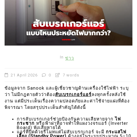
In
ข่าว
21 April 2026
0
7 words
ข้อมูลจาก Sanook และผู้เชี่ยวชาญด้านเครื่องใช้ไฟฟ้า ระบุ
ว่า ไม่มีกฎตายตัวว่าต้อง
สับเบรกเกอร์แอร์
ลงทุกครั้งหลังใช้
งาน แต่มีประเด็นเรื่องความปลอดภัยและค่าใช้จ่ายแฝงที่ต้อง
พิจารณา โดยสรุปประเด็นสำคัญได้ดังนี้
การสับเบรกเกอร์ช่วยป้องกันความเสียหายจาก
ไฟ
กระชาก
หรือฟ้าผ่าที่อาจทำให้แผงวงจรแอร์ (Inverter
Board) พังเสียหายได้
แอร์ที่ปิดด้วยรีโมทแต่ไม่สับเบรกเกอร์ จะมี
กระแสไฟ
เลี้ยง (Standby Power)
ค้างอยู่ในระบบประมาณ 5–10