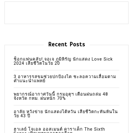
Recent Posts
ช็อกแฟนคลับ! จอเจ ภูมิหิรัญ นักแสดง Love Sick
2024 เสียชีวิตในวัย 20
3 อาหารรสขมช่วยปกป้องไต ชะลอความเสื่อมตาม
คำแนะนำแพทย์
พยากรณ์อากาศวันนี้ กรมอุตุฯ เตือนฝนถล่ม 48
จังหวัด กทม. ฝนหนัก 70%
อาลัย หวังข่าย นักแสดงไต้หวัน เสียชีวิตกะทันหันใน
วัย 43 ปี
ฮาเลย์ โจเอล ออสเมนต์ ดาราเด็ก The Sixth