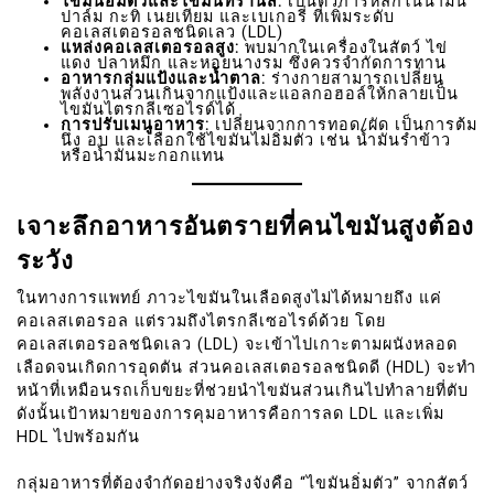
ไขมันอิ่มตัวและไขมันทรานส์:
เป็นตัวการหลักในน้ำมัน
ปาล์ม กะทิ เนยเทียม และเบเกอรี่ ที่เพิ่มระดับ
คอเลสเตอรอลชนิดเลว (LDL)
แหล่งคอเลสเตอรอลสูง:
พบมากในเครื่องในสัตว์ ไข่
แดง ปลาหมึก และหอยนางรม ซึ่งควรจำกัดการทาน
อาหารกลุ่มแป้งและน้ำตาล:
ร่างกายสามารถเปลี่ยน
พลังงานส่วนเกินจากแป้งและแอลกอฮอล์ให้กลายเป็น
ไขมันไตรกลีเซอไรด์ได้
การปรับเมนูอาหาร:
เปลี่ยนจากการทอด/ผัด เป็นการต้ม
นึ่ง อบ และเลือกใช้ไขมันไม่อิ่มตัว เช่น น้ำมันรำข้าว
หรือน้ำมันมะกอกแทน
เจาะลึกอาหารอันตรายที่คนไขมันสูงต้อง
ระวัง
ในทางการแพทย์ ภาวะไขมันในเลือดสูงไม่ได้หมายถึง แค่
คอเลสเตอรอล แต่รวมถึงไตรกลีเซอไรด์ด้วย โดย
คอเลสเตอรอลชนิดเลว (LDL) จะเข้าไปเกาะตามผนังหลอด
เลือดจนเกิดการอุดตัน ส่วนคอเลสเตอรอลชนิดดี (HDL) จะทำ
หน้าที่เหมือนรถเก็บขยะที่ช่วยนำไขมันส่วนเกินไปทำลายที่ตับ
ดังนั้นเป้าหมายของการคุมอาหารคือการลด LDL และเพิ่ม
HDL ไปพร้อมกัน
กลุ่มอาหารที่ต้องจำกัดอย่างจริงจังคือ “ไขมันอิ่มตัว” จากสัตว์