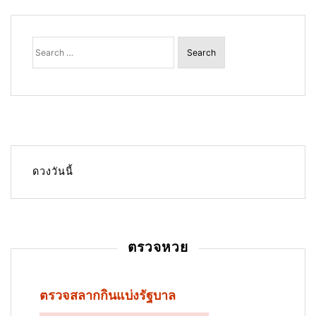
o
s
Search
for:
t
n
a
v
i
g
ดวงวันนี้
a
t
i
ตรวจหวย
o
n