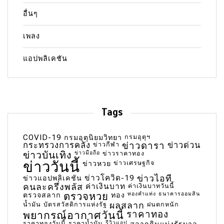
อื่นๆ
เพลง
แอปพลิเคชัน
Tags
COVID-19
กรมอุตุฯ
กรมอุตุนิยมวิทยา
กระทรวงการคลัง
ข่าวกีฬา
ข่าวดารา
ข่าวด่วน
ข่าวบันเทิง
ข่าวมือถือ
ข่าวราคาทอง
ข่าววันนี้
ข่าวเศรษฐกิจ
ข่าวหวย
ข่าวโควิด-19
ข่าวไอที
ข่าวแอปพลิเคชัน
คนละครึ่งพลัส
ค่าเงินบาท
ค่าเงินบาทวันนี้
ตรวจหวย
ทองคำแท่ง
ธนาคารออมสิน
ตรวจสลาก
ทอง
น้ำมัน
บัตรสวัสดิการแห่งรัฐ
ผลสลาก
ฝนตกหนัก
พยากรณ์อากาศวันนี้
ราคาทอง
ราคาทองวันนี้
ราคาน้ำมัน
รีวิวแอป