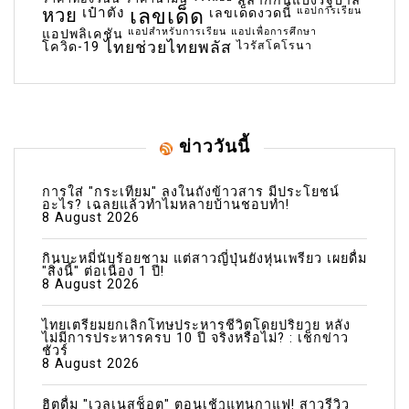
สลากกินแบ่งรัฐบาล
เลขเด็ด
หวย
เป๋าตัง
แอปการเรียน
เลขเด็ดงวดนี้
แอปสำหรับการเรียน
แอปเพื่อการศึกษา
แอปพลิเคชัน
ไทยช่วยไทยพลัส
ไวรัสโคโรนา
โควิด-19
ข่าววันนี้
การใส่ "กระเทียม" ลงในถังข้าวสาร มีประโยชน์
อะไร? เฉลยแล้วทำไมหลายบ้านชอบทำ!
8 August 2026
กินบะหมี่นับร้อยชาม แต่สาวญี่ปุ่นยังหุ่นเพรียว เผยดื่ม
"สิ่งนี้" ต่อเนื่อง 1 ปี!
8 August 2026
ไทยเตรียมยกเลิกโทษประหารชีวิตโดยปริยาย หลัง
ไม่มีการประหารครบ 10 ปี จริงหรือไม่? : เช็กข่าว
ชัวร์
8 August 2026
ฮิตดื่ม "เวลเนสช็อต" ตอนเช้าแทนกาแฟ! สาวรีวิว