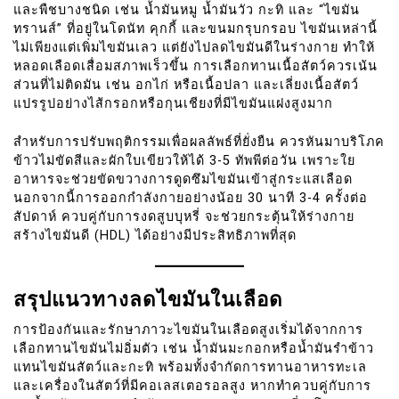
และพืชบางชนิด เช่น น้ำมันหมู น้ำมันวัว กะทิ และ “ไขมัน
ทรานส์” ที่อยู่ในโดนัท คุกกี้ และขนมกรุบกรอบ ไขมันเหล่านี้
ไม่เพียงแต่เพิ่มไขมันเลว แต่ยังไปลดไขมันดีในร่างกาย ทำให้
หลอดเลือดเสื่อมสภาพเร็วขึ้น การเลือกทานเนื้อสัตว์ควรเน้น
ส่วนที่ไม่ติดมัน เช่น อกไก่ หรือเนื้อปลา และเลี่ยงเนื้อสัตว์
แปรรูปอย่างไส้กรอกหรือกุนเชียงที่มีไขมันแฝงสูงมาก
สำหรับการปรับพฤติกรรมเพื่อผลลัพธ์ที่ยั่งยืน ควรหันมาบริโภค
ข้าวไม่ขัดสีและผักใบเขียวให้ได้ 3-5 ทัพพีต่อวัน เพราะใย
อาหารจะช่วยขัดขวางการดูดซึมไขมันเข้าสู่กระแสเลือด
นอกจากนี้การออกกำลังกายอย่างน้อย 30 นาที 3-4 ครั้งต่อ
สัปดาห์ ควบคู่กับการงดสูบบุหรี่ จะช่วยกระตุ้นให้ร่างกาย
สร้างไขมันดี (HDL) ได้อย่างมีประสิทธิภาพที่สุด
สรุปแนวทางลดไขมันในเลือด
การป้องกันและรักษาภาวะไขมันในเลือดสูงเริ่มได้จากการ
เลือกทานไขมันไม่อิ่มตัว เช่น น้ำมันมะกอกหรือน้ำมันรำข้าว
แทนไขมันสัตว์และกะทิ พร้อมทั้งจำกัดการทานอาหารทะเล
และเครื่องในสัตว์ที่มีคอเลสเตอรอลสูง หากทำควบคู่กับการ