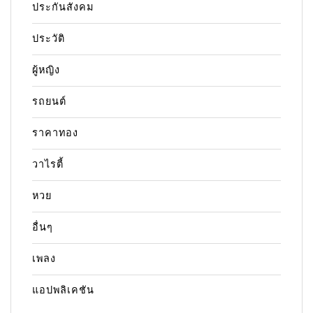
ประกันสังคม
ประวัติ
ผู้หญิง
รถยนต์
ราคาทอง
วาไรตี้
หวย
อื่นๆ
เพลง
แอปพลิเคชัน