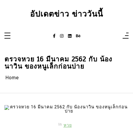
Skip
to
content
อัปเดตข่าว ข่าววันนี้
ตรวจหวย 16 มีนาคม 2562 กับ น้อง
นาวิน ของหนูเล็กก่อนบ่าย
Home
In
หวย