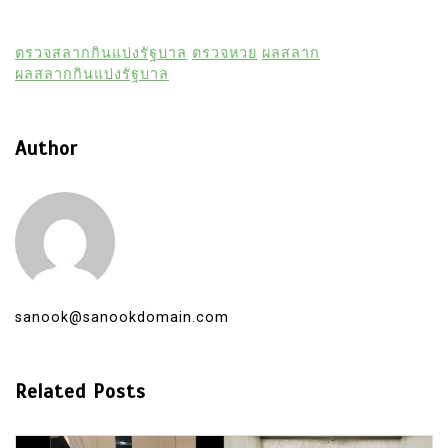
ตรวจสลากกินแบ่งรัฐบาล
ตรวจหวย
ผลสลาก
ผลสลากกินแบ่งรัฐบาล
Author
sanook@sanookdomain.com
Related Posts