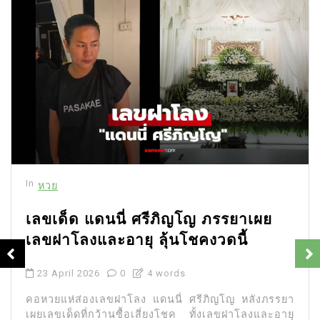
In
หวย
เลขเด็ด แดนนี่ ศรีภิญโญ ภรรยาเผย
เลขฝาโลงและอายุ ลุ้นโชคงวดนี้
23 April 2026
0
4 words
คอหวยแห่ส่องเลขฝาโลง แดนนี่ ศรีภิญโญ หลังภรรยา
เผยเลขเด็ดที่กว้านซื้อเสี่ยงโชค ทั้งเลขฝาโลงและอายุ