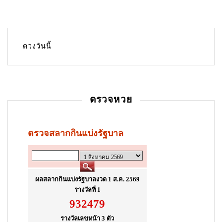
v
i
g
ดวงวันนี้
a
t
i
ตรวจหวย
o
n