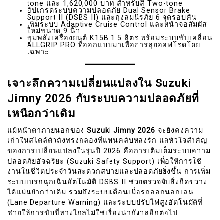
tone และ 1,620,000 บาท สำหรับสี Two-tone
อัปเกรดระบบความปลอดภัย Dual Sensor Brake
Support II (DSBS II) และถุงลมนิรภัย 6 จุดรอบคัน
เพิ่มระบบ Adaptive Cruise Control และหน้าจอสัมผัส
ใหม่ขนาด 9 นิ้ว
ขุมพลังเครื่องยนต์ K15B 1.5 ลิตร พร้อมระบบขับเคลื่อน
ALLGRIP PRO ที่ออกแบบมาเพื่อการลุยออฟโรดโดย
เฉพาะ
เจาะลึกความเปลี่ยนแปลงใน Suzuki
Jimny 2026 กับระบบความปลอดภัยที่
เหนือกว่าเดิม
แม้หน้าตาภายนอกของ
Suzuki Jimny 2026
จะยังคงความ
เก๋าในสไตล์ตัวถังทรงกล่องที่แฟนคลับหลงรัก แต่หัวใจสำคัญ
ของการเปลี่ยนแปลงในรุ่นปี 2026 คือการเติมเต็มระบบความ
ปลอดภัยอัจฉริยะ (Suzuki Safety Support) เพื่อให้การใช้
งานในชีวิตประจำวันสะดวกสบายและปลอดภัยยิ่งขึ้น การเพิ่ม
ระบบเบรกฉุกเฉินอัตโนมัติ DSBS II ช่วยตรวจจับสิ่งกีดขวาง
ได้แม่นยำกว่าเดิม รวมถึงระบบเตือนเมื่อรถออกนอกเลน
(Lane Departure Warning) และระบบปรับไฟสูงอัตโนมัติที่
ช่วยให้การขับขี่ทางไกลไม่ใช่เรื่องน่ากังวลอีกต่อไป