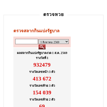
t
i
ตรวจหวย
o
n