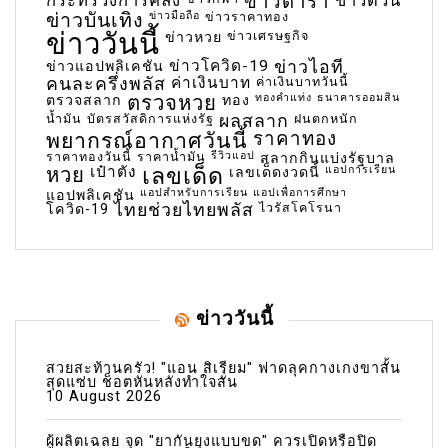
กระทรวงการคลัง
ข่าวดารา
ข่าวด่วน
ข่าวบันเทิง
ข่าวมือถือ
ข่าวราคาทอง
ข่าววันนี้
ข่าวเศรษฐกิจ
ข่าวหวย
ข่าวโควิด-19
ข่าวไอที
ข่าวแอปพลิเคชัน
คนละครึ่งพลัส
ค่าเงินบาท
ค่าเงินบาทวันนี้
ตรวจหวย
ทองคำแท่ง
ธนาคารออมสิน
ตรวจสลาก
ทอง
น้ำมัน
บัตรสวัสดิการแห่งรัฐ
ผลสลาก
ฝนตกหนัก
พยากรณ์อากาศวันนี้
ราคาทอง
ราคาทองวันนี้
ราคาน้ำมัน
รีวิวแอป
สลากกินแบ่งรัฐบาล
เลขเด็ด
หวย
เป๋าตัง
แอปการเรียน
เลขเด็ดงวดนี้
แอปสำหรับการเรียน
แอปเพื่อการศึกษา
แอปพลิเคชัน
ไทยช่วยไทยพลัส
ไวรัสโคโรนา
โควิด-19
ข่าววันนี้
สวยสะท้านครัว! "แอน สิเรียม" ฟาดลุคกางเกงขาสั้น
สุดแซ่บ ช็อตหันหลังทำใจสั่น
10 August 2026
ผู้ผลิตเฉลย จุด "ยากันยุงแบบขด" ควรเปิดหรือปิด