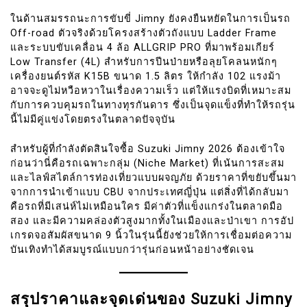
ในด้านสมรรถนะการขับขี่ Jimny ยังคงยืนหยัดในการเป็นรถ
Off-road ตัวจริงด้วยโครงสร้างตัวถังแบบ Ladder Frame
และระบบขับเคลื่อน 4 ล้อ ALLGRIP PRO ที่มาพร้อมเกียร์
Low Transfer (4L) สำหรับการปีนป่ายหรือลุยโคลนหนักๆ
เครื่องยนต์รหัส K15B ขนาด 1.5 ลิตร ให้กำลัง 102 แรงม้า
อาจจะดูไม่หวือหวาในเรื่องความเร็ว แต่ให้แรงบิดที่เหมาะสม
กับการควบคุมรถในทางทุรกันดาร ซึ่งเป็นจุดแข็งที่ทำให้รถรุ่น
นี้ไม่มีคู่แข่งโดยตรงในตลาดปัจจุบัน
สำหรับผู้ที่กำลังตัดสินใจซื้อ Suzuki Jimny 2026 ต้องเข้าใจ
ก่อนว่านี่คือรถเฉพาะกลุ่ม (Niche Market) ที่เน้นการสะสม
และไลฟ์สไตล์การท่องเที่ยวแบบผจญภัย ด้วยราคาที่ขยับขึ้นมา
จากการนำเข้าแบบ CBU จากประเทศญี่ปุ่น แต่สิ่งที่ได้กลับมา
คือรถที่มีเสน่ห์ไม่เหมือนใคร มีค่าตัวที่แข็งแกร่งในตลาดมือ
สอง และมีความคล่องตัวสูงมากทั้งในเมืองและป่าเขา การอัป
เกรดจอสัมผัสขนาด 9 นิ้วในรุ่นนี้ยังช่วยให้การเชื่อมต่อความ
บันเทิงทำได้สมบูรณ์แบบกว่ารุ่นก่อนหน้าอย่างชัดเจน
สรุปราคาและจุดเด่นของ Suzuki Jimny