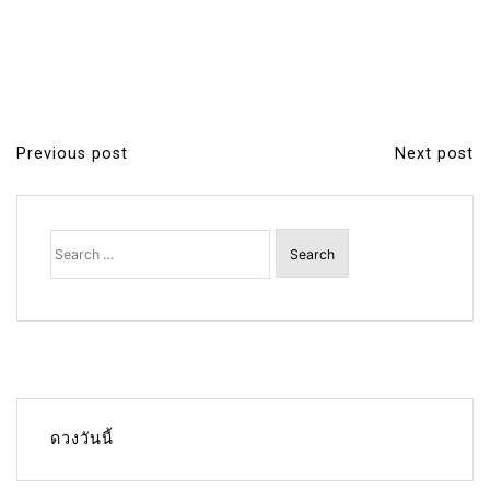
Previous post
Next post
P
o
s
Search
for:
t
n
a
v
i
g
ดวงวันนี้
a