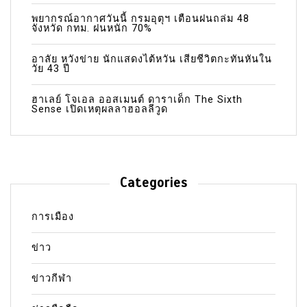
พยากรณ์อากาศวันนี้ กรมอุตุฯ เตือนฝนถล่ม 48
จังหวัด กทม. ฝนหนัก 70%
อาลัย หวังข่าย นักแสดงไต้หวัน เสียชีวิตกะทันหันใน
วัย 43 ปี
ฮาเลย์ โจเอล ออสเมนต์ ดาราเด็ก The Sixth
Sense เปิดเหตุผลลาฮอลลีวูด
Categories
การเมือง
ข่าว
ข่าวกีฬา