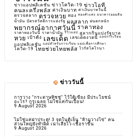
ข่าวโควิด-19
ข่าวไอที
ข่าวแอปพลิเคชัน
คนละครึ่งพลัส
ค่าเงินบาท
ค่าเงินบาทวันนี้
ตรวจหวย
ทองคำแท่ง
ธนาคารออมสิน
ตรวจสลาก
ทอง
น้ำมัน
บัตรสวัสดิการแห่งรัฐ
ผลสลาก
ฝนตกหนัก
พยากรณ์อากาศวันนี้
ราคาทอง
ราคาทองวันนี้
ราคาน้ำมัน
รีวิวแอป
สลากกินแบ่งรัฐบาล
เลขเด็ด
หวย
เป๋าตัง
แอปการเรียน
เลขเด็ดงวดนี้
แอปสำหรับการเรียน
แอปเพื่อการศึกษา
แอปพลิเคชัน
ไทยช่วยไทยพลัส
ไวรัสโคโรนา
โควิด-19
ข่าววันนี้
การวาง "กระดาษทิชชู่" ไว้ใต้เขียง มีประโยชน์
อะไร? กูรูเฉลย ไม่ใช่แค่กันเปื้อน!
9 August 2026
ไม่ใช่แค่ฝาประตู! 3 จุดในตู้เย็น "ห้ามวางไข่" คน
ส่วนใหญ่ยังทำผิด เน่าเสียไว-เชื้อราขึ้น
9 August 2026