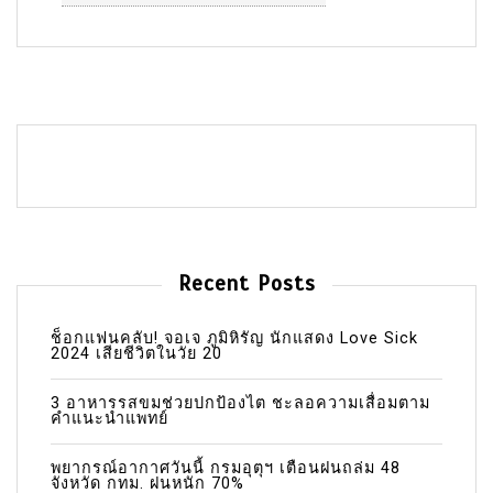
Recent Posts
ช็อกแฟนคลับ! จอเจ ภูมิหิรัญ นักแสดง Love Sick
2024 เสียชีวิตในวัย 20
3 อาหารรสขมช่วยปกป้องไต ชะลอความเสื่อมตาม
คำแนะนำแพทย์
พยากรณ์อากาศวันนี้ กรมอุตุฯ เตือนฝนถล่ม 48
จังหวัด กทม. ฝนหนัก 70%