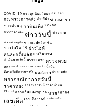
กรมอุตุฯ
COVID-19
กรมอุตุนิยมวิทยา
ข่าวกีฬา
กระทรวงการคลัง
ข่าวดารา
ข่าวมือถือ
ข่าวด่วน
ข่าวบันเทิง
ข่าวราคาทอง
ข่าวหวย
ข่าววันนี้
ข่าวเศรษฐกิจ
ข่าวแอปพลิเคชัน
ข่าวโควิด-19
ข่าวไอที
ค่าเงินบาท
คนละครึ่งพลัส
ค่าเงินบาทวันนี้
ตรวจสลาก
ตรวจหวย
ทองคำแท่ง
ธนาคารออมสิน
น้ำมัน
ทอง
บัตรสวัสดิการแห่งรัฐ
ฝนตกหนัก
ผลสลาก
พยากรณ์อากาศวันนี้
ราคาทองวันนี้
ราคาน้ำมัน
ราคาทอง
รีวิวแอป
สลากกินแบ่งรัฐบาล
เป๋าตัง
หวย
แอปการเรียน
เลขเด็ดงวดนี้
เลขเด็ด