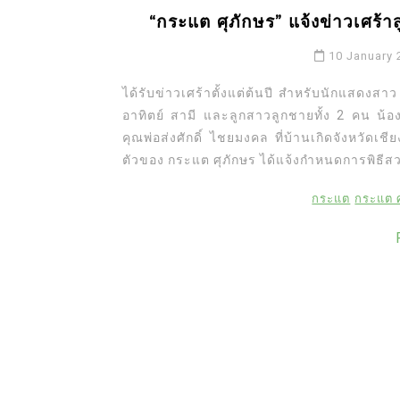
“กระแต ศุภักษร” แจ้งข่าวเศร้าสู
10 January 
ได้รับข่าวเศร้าตั้งแต่ต้นปี สำหรับนักแสดงสา
อาทิตย์ สามี และลูกสาวลูกชายทั้ง 2 คน น้องเ
คุณพ่อส่งศักดิ์ ไชยมงคล ที่บ้านเกิดจังหวัดเช
ตัวของ กระแต ศุภักษร ได้แจ้งกำหนดการพิธีส
กระแต
กระแต ศ