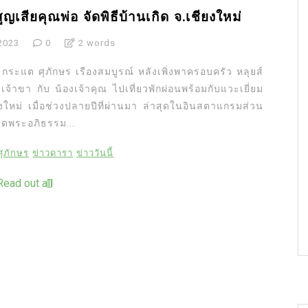
ญเสียคุณพ่อ จัดพิธีบ้านเกิด จ.เชียงใหม่
2023
0
2 words
ว กระแต ศุภักษร เรืองสมบูรณ์ หลังเพิ่งพาครอบครัว หลุยส์
จ้าขา กับ น้องเจ้าคุณ ไปเที่ยวพักผ่อนพร้อมกับแวะเยี่ยม
ียงใหม่ เมื่อช่วงปลายปีที่ผ่านมา ล่าสุดในอินสตาแกรมส่วน
วดพระอภิธรรม...
ุภักษร
ข่าวดารา
ข่าววันนี้
Read out all