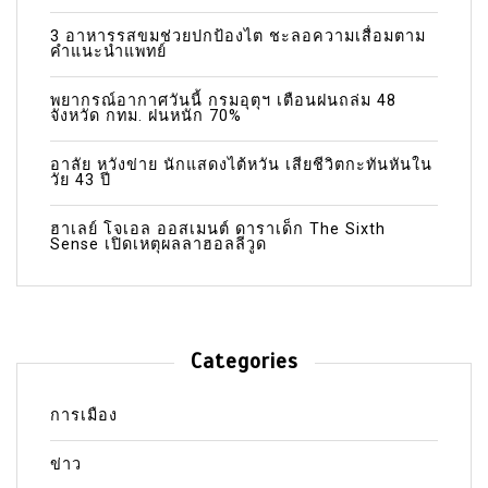
3 อาหารรสขมช่วยปกป้องไต ชะลอความเสื่อมตาม
คำแนะนำแพทย์
พยากรณ์อากาศวันนี้ กรมอุตุฯ เตือนฝนถล่ม 48
จังหวัด กทม. ฝนหนัก 70%
อาลัย หวังข่าย นักแสดงไต้หวัน เสียชีวิตกะทันหันใน
วัย 43 ปี
ฮาเลย์ โจเอล ออสเมนต์ ดาราเด็ก The Sixth
Sense เปิดเหตุผลลาฮอลลีวูด
Categories
การเมือง
ข่าว