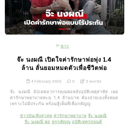
In
ข่าว
จ๊ะ นงผณี เปิดใจค่ารักษาพ่อพุ่ง 1.4
ล้าน ลั่นยอมหมดตัวเพื่อชีวิตพ่อ
4 February 2026
0
3 words
จ๊ะ นงผณี อัปเดตอาการคุณพ่อหลังอุบัติเหตุสาหัส เผย
ค่ารักษาพยาบาลทะลุ 1.4 ล้านบาท ต้องจ่ายเองทั้งหมด
เพราะไม่มีประกัน พร้อมสู้เต็มที่เพื่อกตัญญู
ข่าวบันเทิงล่าสุด
ค่ารักษาพยาบาล
จ๊ะ นงผณี
จ๊ะ นงผณี พ่อ
ลูกกตัญญู
อุบัติเหตุรถยนต์