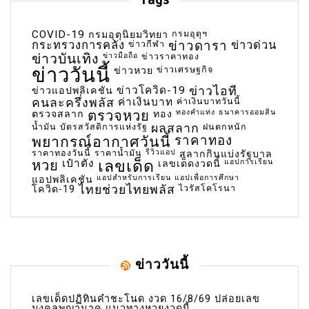
COVID-19
กรมอุตุฯ
กรมอุตุนิยมวิทยา
กระทรวงการคลัง
ข่าวกีฬา
ข่าวดารา
ข่าวด่วน
ข่าวบันเทิง
ข่าวมือถือ
ข่าวราคาทอง
ข่าววันนี้
ข่าวเศรษฐกิจ
ข่าวหวย
ข่าวโควิด-19
ข่าวไอที
ข่าวแอปพลิเคชัน
คนละครึ่งพลัส
ค่าเงินบาท
ค่าเงินบาทวันนี้
ตรวจหวย
ทองคำแท่ง
ธนาคารออมสิน
ตรวจสลาก
ทอง
น้ำมัน
บัตรสวัสดิการแห่งรัฐ
ผลสลาก
ฝนตกหนัก
พยากรณ์อากาศวันนี้
ราคาทอง
ราคาทองวันนี้
ราคาน้ำมัน
รีวิวแอป
สลากกินแบ่งรัฐบาล
เลขเด็ด
หวย
เป๋าตัง
แอปการเรียน
เลขเด็ดงวดนี้
แอปสำหรับการเรียน
แอปเพื่อการศึกษา
แอปพลิเคชัน
ไทยช่วยไทยพลัส
ไวรัสโคโรนา
โควิด-19
ข่าววันนี้
เลขเด็ดปฏิทินคำชะโนด งวด 16/8/69 ปล่อยเลข
มงคลพญานาค แนวทางหวยงวดนี้