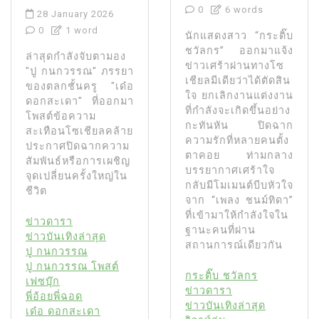
0
6 words
28 January 2026
0
1 word
นักแสดงสาว “กระติ๊บ
ชวัลกร” ออกมาแจ้ง
ล่าสุดกำลังจับตามอง
ข่าวเศร้าผ่านทางโซ
"ปู กนกวรรณ" ภรรยา
เชียลมีเดียว่าได้ตัดสิน
ของตลกชั้นครู "เด๋อ
ใจ ยกเลิกงานแต่งงาน
ดอกสะเดา" ที่ออกมา
ที่กำลังจะเกิดขึ้นอย่าง
โพสต์ข้อความ
กะทันหัน ปิดฉาก
สะเทือนโซเชียลคล้าย
ความรักที่หลายคนตั้ง
ประกาศปิดฉากความ
ตาคอย ท่ามกลาง
สัมพันธ์หรือการเผชิญ
บรรยากาศเศร้าใจ
จุดเปลี่ยนครั้งใหญ่ใน
กลับมีโมเมนต์บีบหัวใจ
ชีวิต
จาก “เพลง ชนม์ทิดา”
ที่เข้ามาให้กำลังใจใน
ข่าวดารา
ฐานะคนที่ผ่าน
ข่าวบันเทิงล่าสุด
สถานการณ์เดียวกัน
ปู กนกวรรณ
ปู กนกวรรณ โพสต์
กระติ๊บ ชวัลกร
เฟซบุ๊ก
ข่าวดารา
พี่อ้อยพี่ฉอด
ข่าวบันเทิงล่าสุด
เด๋อ ดอกสะเดา