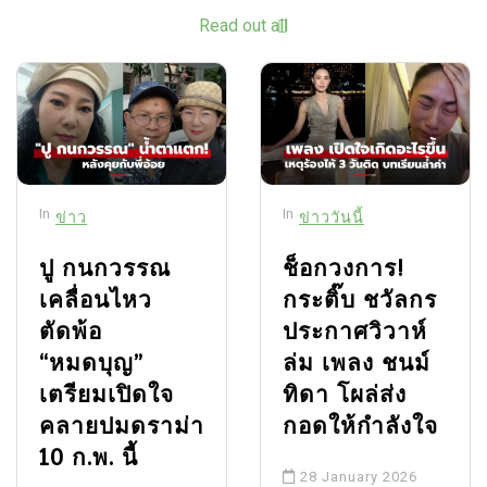
Read out all
In
In
ข่าว
ข่าววันนี้
ปู กนกวรรณ
ช็อกวงการ!
เคลื่อนไหว
กระติ๊บ ชวัลกร
ตัดพ้อ
ประกาศวิวาห์
“หมดบุญ”
ล่ม เพลง ชนม์
เตรียมเปิดใจ
ทิดา โผล่ส่ง
คลายปมดราม่า
กอดให้กำลังใจ
10 ก.พ. นี้
28 January 2026