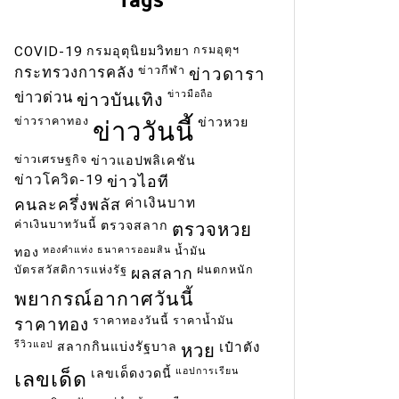
กรมอุตุฯ
COVID-19
กรมอุตุนิยมวิทยา
ข่าวกีฬา
กระทรวงการคลัง
ข่าวดารา
ข่าวมือถือ
ข่าวด่วน
ข่าวบันเทิง
ข่าวราคาทอง
ข่าวหวย
ข่าววันนี้
ข่าวเศรษฐกิจ
ข่าวแอปพลิเคชัน
ข่าวโควิด-19
ข่าวไอที
ค่าเงินบาท
คนละครึ่งพลัส
ค่าเงินบาทวันนี้
ตรวจสลาก
ตรวจหวย
ทองคำแท่ง
ธนาคารออมสิน
น้ำมัน
ทอง
บัตรสวัสดิการแห่งรัฐ
ฝนตกหนัก
ผลสลาก
พยากรณ์อากาศวันนี้
ราคาทองวันนี้
ราคาน้ำมัน
ราคาทอง
รีวิวแอป
สลากกินแบ่งรัฐบาล
เป๋าตัง
หวย
แอปการเรียน
เลขเด็ดงวดนี้
เลขเด็ด