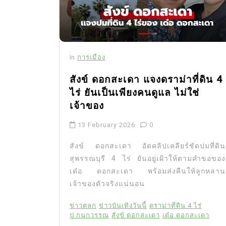
In
การเมือง
สังข์ ดอกสะเดา แจงดราม่าที่ดิน 4
ไร่ ยันเป็นเพียงคนดูแล ไม่ใช่
เจ้าของ
13 February 2026
0
สังข์ ดอกสะเดา อัดคลิปเคลียร์ชัดปมที่ดิน
สุพรรณบุรี 4 ไร่ ยันอยู่เฝ้าให้ตามคำขอของ
เด๋อ ดอกสะเดา พร้อมส่งคืนให้ลูกหลาน
เจ้าของตัวจริงแน่นอน
ข่าวตลก
ข่าวบันเทิงวันนี้
ดราม่าที่ดิน 4 ไร่
ปู กนกวรรณ
สังข์ ดอกสะเดา
เด๋อ ดอกสะเดา