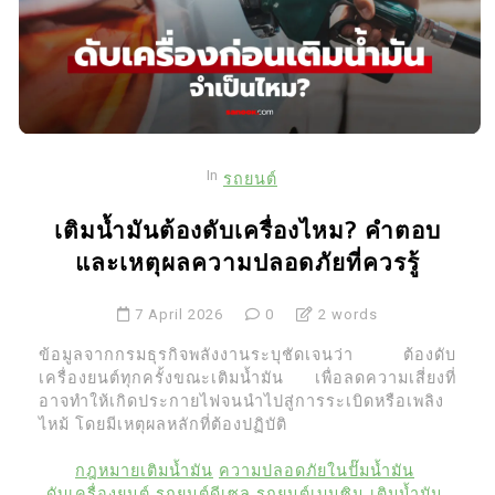
In
รถยนต์
เติมน้ำมันต้องดับเครื่องไหม? คำตอบ
และเหตุผลความปลอดภัยที่ควรรู้
7 April 2026
0
2 words
ข้อมูลจากกรมธุรกิจพลังงานระบุชัดเจนว่า ต้องดับ
เครื่องยนต์ทุกครั้งขณะเติมน้ำมัน เพื่อลดความเสี่ยงที่
อาจทำให้เกิดประกายไฟจนนำไปสู่การระเบิดหรือเพลิง
ไหม้ โดยมีเหตุผลหลักที่ต้องปฏิบัติ
กฎหมายเติมน้ำมัน
ความปลอดภัยในปั๊มน้ำมัน
ดับเครื่องยนต์
รถยนต์ดีเซล
รถยนต์เบนซิน
เติมน้ำมัน