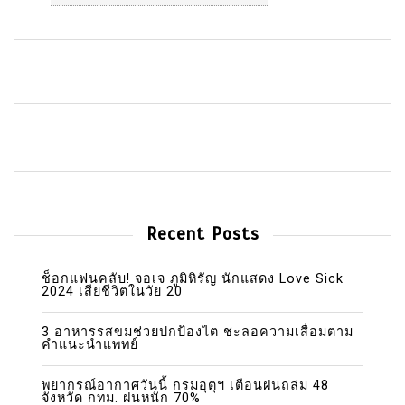
Recent Posts
ช็อกแฟนคลับ! จอเจ ภูมิหิรัญ นักแสดง Love Sick
2024 เสียชีวิตในวัย 20
3 อาหารรสขมช่วยปกป้องไต ชะลอความเสื่อมตาม
คำแนะนำแพทย์
พยากรณ์อากาศวันนี้ กรมอุตุฯ เตือนฝนถล่ม 48
จังหวัด กทม. ฝนหนัก 70%