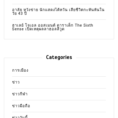
อาลัย หวังข่าย นักแสดงไต้หวัน เสียชีวิตกะทันหันใน
วัย 43 ปี
ฮาเลย์ โจเอล ออสเมนต์ ดาราเด็ก The Sixth
Sense เปิดเหตุผลลาฮอลลีวูด
Categories
การเมือง
ข่าว
ข่าวกีฬา
ข่าวมือถือ
ข่าววันนี้