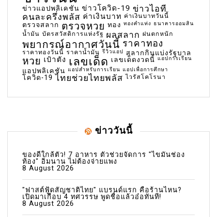
ข่าวโควิด-19
ข่าวไอที
ข่าวแอปพลิเคชัน
คนละครึ่งพลัส
ค่าเงินบาท
ค่าเงินบาทวันนี้
ตรวจหวย
ทองคำแท่ง
ธนาคารออมสิน
ตรวจสลาก
ทอง
น้ำมัน
บัตรสวัสดิการแห่งรัฐ
ผลสลาก
ฝนตกหนัก
พยากรณ์อากาศวันนี้
ราคาทอง
ราคาทองวันนี้
ราคาน้ำมัน
รีวิวแอป
สลากกินแบ่งรัฐบาล
เลขเด็ด
หวย
เป๋าตัง
แอปการเรียน
เลขเด็ดงวดนี้
แอปสำหรับการเรียน
แอปเพื่อการศึกษา
แอปพลิเคชัน
ไทยช่วยไทยพลัส
ไวรัสโคโรนา
โควิด-19
ข่าววันนี้
ของดีใกล้ตัว! 7 อาหาร ตัวช่วยจัดการ "ไขมันช่อง
ท้อง" อิ่มนาน ไม่ต้องจ่ายแพง
8 August 2026
"ฟาสต์ฟู้ดสัญชาติไทย" แบรนด์แรก คือร้านไหน?
เปิดมาเกือบ 4 ทศวรรษ พูดชื่อแล้วอ๋อทันที!
8 August 2026