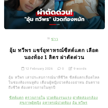
In
ข่าว
อุ้ม ทวีพร แชร์อุทาหรณ์ซีสต์แตก เลือด
นองท้อง 1 ลิตร ผ่าตัดด่วน
12 February 2026
0
9 words
อุ้ม ทวีพร เล่าประสบการณ์นาทีชีวิต ซีสต์แตกเลือดไหล
ในช่องท้องจนหูดับ เตือนผู้หญิงปวดท้องอย่าทน อันตราย
ถึงชีวิต ต้องตรวจภายในทุกปี
ซีสต์แตก
ตรวจภายใน
ปวดท้องรุนแรง
ผ่าตัดส่องกล้อง
สุขภาพผู้หญิง
อุทาหรณ์ปวดท้อง
อุ้ม ทวีพร