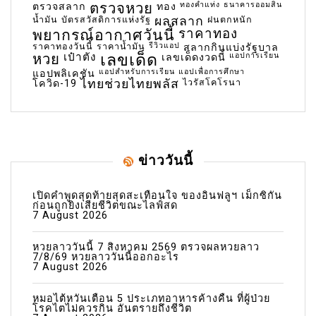
ตรวจหวย
ทองคำแท่ง
ธนาคารออมสิน
ตรวจสลาก
ทอง
น้ำมัน
บัตรสวัสดิการแห่งรัฐ
ผลสลาก
ฝนตกหนัก
พยากรณ์อากาศวันนี้
ราคาทอง
ราคาทองวันนี้
ราคาน้ำมัน
รีวิวแอป
สลากกินแบ่งรัฐบาล
เลขเด็ด
หวย
เป๋าตัง
แอปการเรียน
เลขเด็ดงวดนี้
แอปสำหรับการเรียน
แอปเพื่อการศึกษา
แอปพลิเคชัน
ไทยช่วยไทยพลัส
ไวรัสโคโรนา
โควิด-19
ข่าววันนี้
เปิดคำพูดสุดท้ายสุดสะเทือนใจ ของอินฟลูฯ เม็กซิกัน
ก่อนถูกยิงเสียชีวิตขณะไลฟ์สด
7 August 2026
หวยลาววันนี้ 7 สิงหาคม 2569 ตรวจผลหวยลาว
7/8/69 หวยลาววันนี้ออกอะไร
7 August 2026
หมอไต้หวันเตือน 5 ประเภทอาหารค้างคืน ที่ผู้ป่วย
โรคไตไม่ควรกิน อันตรายถึงชีวิต