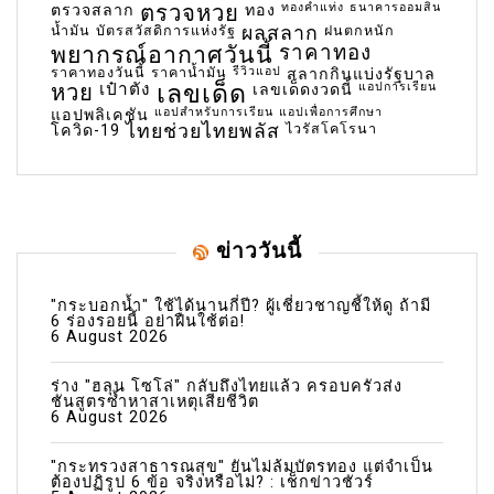
ตรวจหวย
ทองคำแท่ง
ธนาคารออมสิน
ตรวจสลาก
ทอง
น้ำมัน
บัตรสวัสดิการแห่งรัฐ
ผลสลาก
ฝนตกหนัก
พยากรณ์อากาศวันนี้
ราคาทอง
ราคาทองวันนี้
ราคาน้ำมัน
รีวิวแอป
สลากกินแบ่งรัฐบาล
เลขเด็ด
หวย
เป๋าตัง
แอปการเรียน
เลขเด็ดงวดนี้
แอปสำหรับการเรียน
แอปเพื่อการศึกษา
แอปพลิเคชัน
ไทยช่วยไทยพลัส
ไวรัสโคโรนา
โควิด-19
ข่าววันนี้
"กระบอกน้ำ" ใช้ได้นานกี่ปี? ผู้เชี่ยวชาญชี้ให้ดู ถ้ามี
6 ร่องรอยนี้ อย่าฝืนใช้ต่อ!
6 August 2026
ร่าง "ฮลุน โซโล่" กลับถึงไทยแล้ว ครอบครัวส่ง
ชันสูตรซ้ำหาสาเหตุเสียชีวิต
6 August 2026
"กระทรวงสาธารณสุข" ยันไม่ล้มบัตรทอง แต่จำเป็น
ต้องปฏิรูป 6 ข้อ จริงหรือไม่? : เช็กข่าวชัวร์