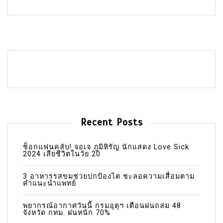
Recent Posts
ช็อกแฟนคลับ! จอเจ ภูมิหิรัญ นักแสดง Love Sick
2024 เสียชีวิตในวัย 20
3 อาหารรสขมช่วยปกป้องไต ชะลอความเสื่อมตาม
คำแนะนำแพทย์
พยากรณ์อากาศวันนี้ กรมอุตุฯ เตือนฝนถล่ม 48
จังหวัด กทม. ฝนหนัก 70%