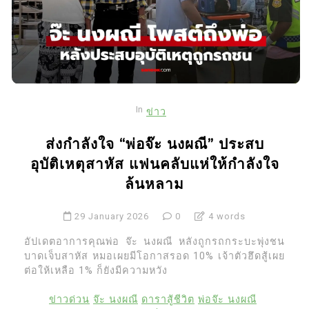
In
ข่าว
ส่งกำลังใจ “พ่อจ๊ะ นงผณี” ประสบ
อุบัติเหตุสาหัส แฟนคลับแห่ให้กำลังใจ
ล้นหลาม
29 January 2026
0
4 words
อัปเดตอาการคุณพ่อ จ๊ะ นงผณี หลังถูกรถกระบะพุ่งชน
บาดเจ็บสาหัส หมอเผยมีโอกาสรอด 10% เจ้าตัวฮึดสู้เผย
ต่อให้เหลือ 1% ก็ยังมีความหวัง
ข่าวด่วน
จ๊ะ นงผณี
ดาราสู้ชีวิต
พ่อจ๊ะ นงผณี