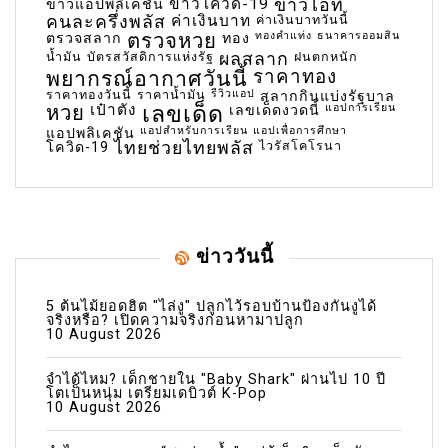
ข่าวโควิด-19
ข่าวไอที
ข่าวแอปพลิเคชัน
คนละครึ่งพลัส
ค่าเงินบาท
ค่าเงินบาทวันนี้
ตรวจหวย
ทองคำแท่ง
ธนาคารออมสิน
ตรวจสลาก
ทอง
น้ำมัน
บัตรสวัสดิการแห่งรัฐ
ผลสลาก
ฝนตกหนัก
พยากรณ์อากาศวันนี้
ราคาทอง
ราคาทองวันนี้
ราคาน้ำมัน
รีวิวแอป
สลากกินแบ่งรัฐบาล
เลขเด็ด
หวย
เป๋าตัง
แอปการเรียน
เลขเด็ดงวดนี้
แอปสำหรับการเรียน
แอปเพื่อการศึกษา
แอปพลิเคชัน
ไทยช่วยไทยพลัส
ไวรัสโคโรนา
โควิด-19
ข่าววันนี้
5 ต้นไม้ยอดฮิต "ไล่งู" ปลูกไว้รอบบ้านป้องกันงูได้
จริงหรือ? เปิดความจริงก่อนหามาปลูก
10 August 2026
จำได้ไหม? เด็กชายใน "Baby Shark" ผ่านไป 10 ปี
โตเป็นหนุ่ม เตรียมเดบิวต์ K-Pop
10 August 2026