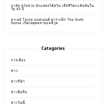
อาลัย หวังข่าย นักแสดงไต้หวัน เสียชีวิตกะทันหันใน
วัย 43 ปี
ฮาเลย์ โจเอล ออสเมนต์ ดาราเด็ก The Sixth
Sense เปิดเหตุผลลาฮอลลีวูด
Categories
การเมือง
ข่าว
ข่าวกีฬา
ข่าวมือถือ
ข่าววันนี้