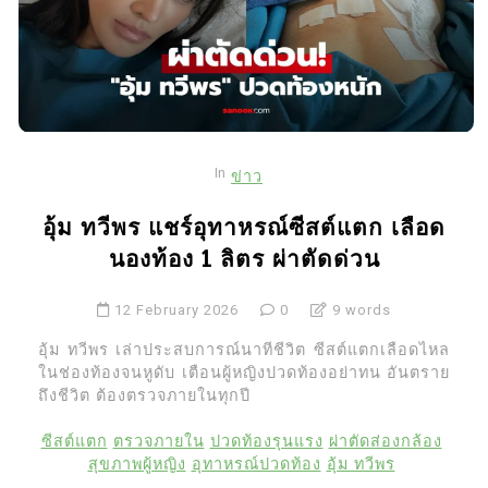
In
ข่าว
อุ้ม ทวีพร แชร์อุทาหรณ์ซีสต์แตก เลือด
นองท้อง 1 ลิตร ผ่าตัดด่วน
12 February 2026
0
9 words
อุ้ม ทวีพร เล่าประสบการณ์นาทีชีวิต ซีสต์แตกเลือดไหล
ในช่องท้องจนหูดับ เตือนผู้หญิงปวดท้องอย่าทน อันตราย
ถึงชีวิต ต้องตรวจภายในทุกปี
ซีสต์แตก
ตรวจภายใน
ปวดท้องรุนแรง
ผ่าตัดส่องกล้อง
สุขภาพผู้หญิง
อุทาหรณ์ปวดท้อง
อุ้ม ทวีพร