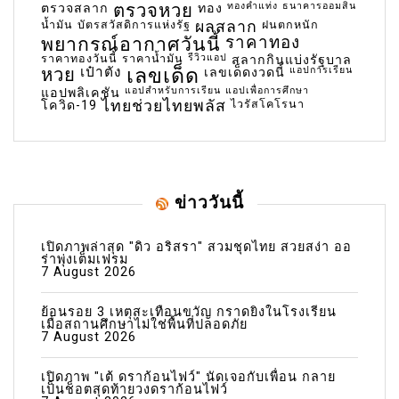
ตรวจหวย
ทองคำแท่ง
ธนาคารออมสิน
ตรวจสลาก
ทอง
น้ำมัน
บัตรสวัสดิการแห่งรัฐ
ผลสลาก
ฝนตกหนัก
พยากรณ์อากาศวันนี้
ราคาทอง
ราคาทองวันนี้
ราคาน้ำมัน
รีวิวแอป
สลากกินแบ่งรัฐบาล
เลขเด็ด
หวย
เป๋าตัง
แอปการเรียน
เลขเด็ดงวดนี้
แอปสำหรับการเรียน
แอปเพื่อการศึกษา
แอปพลิเคชัน
ไทยช่วยไทยพลัส
ไวรัสโคโรนา
โควิด-19
ข่าววันนี้
เปิดภาพล่าสุด "ดิว อริสรา" สวมชุดไทย สวยสง่า ออ
ร่าพุ่งเต็มเฟรม
7 August 2026
ย้อนรอย 3 เหตุสะเทือนขวัญ กราดยิงในโรงเรียน
เมื่อสถานศึกษาไม่ใช่พื้นที่ปลอดภัย
7 August 2026
เปิดภาพ "เต้ ดราก้อนไฟว์" นัดเจอกับเพื่อน กลาย
เป็นช็อตสุดท้ายวงดราก้อนไฟว์