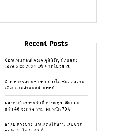
Recent Posts
ช็อกแฟนคลับ! จอเจ ภูมิหิรัญ นักแสดง
Love Sick 2024 เสียชีวิตในวัย 20
3 อาหารรสขมช่วยปกป้องไต ชะลอความ
เสื่อมตามคำแนะนำแพทย์
พยากรณ์อากาศวันนี้ กรมอุตุฯ เตือนฝน
ถล่ม 48 จังหวัด กทม. ฝนหนัก 70%
อาลัย หวังข่าย นักแสดงไต้หวัน เสียชีวิต
กะทันหันในวัย 43 ปี