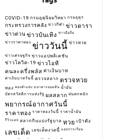
กรมอุตุฯ
COVID-19
กรมอุตุนิยมวิทยา
ข่าวกีฬา
กระทรวงการคลัง
ข่าวดารา
ข่าวมือถือ
ข่าวด่วน
ข่าวบันเทิง
ข่าวราคาทอง
ข่าวหวย
ข่าววันนี้
ข่าวเศรษฐกิจ
ข่าวแอปพลิเคชัน
ข่าวโควิด-19
ข่าวไอที
ค่าเงินบาท
คนละครึ่งพลัส
ค่าเงินบาทวันนี้
ตรวจสลาก
ตรวจหวย
ทองคำแท่ง
ธนาคารออมสิน
น้ำมัน
ทอง
บัตรสวัสดิการแห่งรัฐ
ฝนตกหนัก
ผลสลาก
พยากรณ์อากาศวันนี้
ราคาทองวันนี้
ราคาน้ำมัน
ราคาทอง
รีวิวแอป
สลากกินแบ่งรัฐบาล
เป๋าตัง
หวย
แอปการเรียน
เลขเด็ดงวดนี้
เลขเด็ด