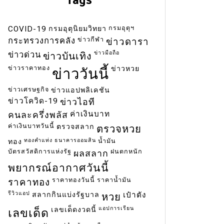
กรมอุตุฯ
COVID-19
กรมอุตุนิยมวิทยา
ข่าวกีฬา
กระทรวงการคลัง
ข่าวดารา
ข่าวมือถือ
ข่าวด่วน
ข่าวบันเทิง
ข่าวราคาทอง
ข่าวหวย
ข่าววันนี้
ข่าวเศรษฐกิจ
ข่าวแอปพลิเคชัน
ข่าวโควิด-19
ข่าวไอที
ค่าเงินบาท
คนละครึ่งพลัส
ค่าเงินบาทวันนี้
ตรวจสลาก
ตรวจหวย
ทองคำแท่ง
ธนาคารออมสิน
น้ำมัน
ทอง
บัตรสวัสดิการแห่งรัฐ
ฝนตกหนัก
ผลสลาก
พยากรณ์อากาศวันนี้
ราคาทองวันนี้
ราคาน้ำมัน
ราคาทอง
รีวิวแอป
สลากกินแบ่งรัฐบาล
เป๋าตัง
หวย
แอปการเรียน
เลขเด็ดงวดนี้
เลขเด็ด