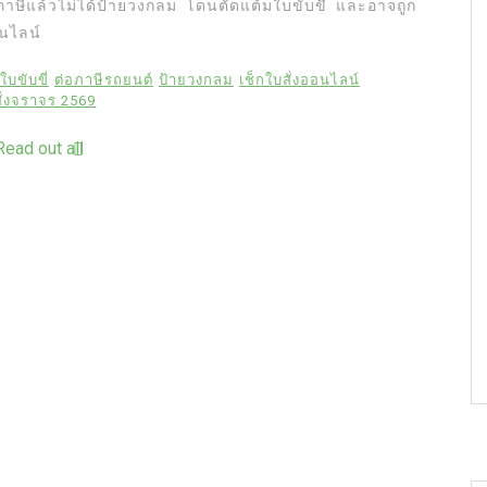
อภาษีแล้วไม่ได้ป้ายวงกลม โดนตัดแต้มใบขับขี่ และอาจถูก
อนไลน์
ใบขับขี่
ต่อภาษีรถยนต์
ป้ายวงกลม
เช็กใบสั่งออนไลน์
ั่งจราจร 2569
Read out all