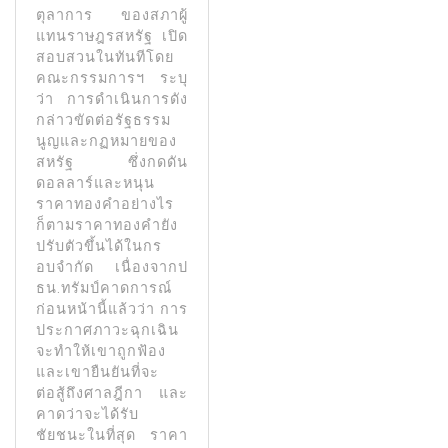
ตุลาการ ของสภาผู้
แทนราษฎรสหรัฐ เปิด
สอบสวนในทันทีโดย
คณะกรรมการฯ ระบุ
ว่า การดําเนินการดัง
กล่าวขัดต่อรัฐธรรม
นูญและกฏหมายของ
สหรัฐ ซึ่งกดดัน
ดอลลาร์และหนุน
ราคาทองคำอย่างไร
ก็ตามราคาทองคํายัง
ปรับตัวขึ้นได้ในกร
อบจํากัด เนื่องจากป
ธน.ทรัมป์คาดการณ์
ก่อนหน้านี้แล้วว่า การ
ประกาศภาวะฉุกเฉิน
จะทําให้เขาถูกฟ้อง
และเขายืนยันที่จะ
ต่อสู้ถึงศาลฎีกา และ
คาดว่าจะได้รับ
ชัยชนะในที่สุด ราคา