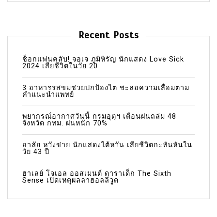
Recent Posts
ช็อกแฟนคลับ! จอเจ ภูมิหิรัญ นักแสดง Love Sick
2024 เสียชีวิตในวัย 20
3 อาหารรสขมช่วยปกป้องไต ชะลอความเสื่อมตาม
คำแนะนำแพทย์
พยากรณ์อากาศวันนี้ กรมอุตุฯ เตือนฝนถล่ม 48
จังหวัด กทม. ฝนหนัก 70%
อาลัย หวังข่าย นักแสดงไต้หวัน เสียชีวิตกะทันหันใน
วัย 43 ปี
ฮาเลย์ โจเอล ออสเมนต์ ดาราเด็ก The Sixth
Sense เปิดเหตุผลลาฮอลลีวูด