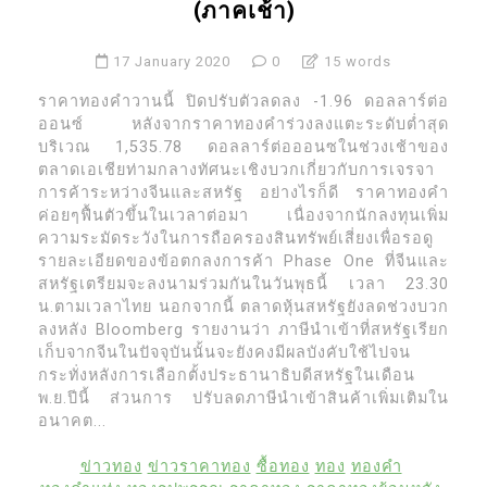
(ภาคเช้า)
17 January 2020
0
15 words
ราคาทองคําวานนี้ ปิดปรับตัวลดลง -1.96 ดอลลาร์ต่อ
ออนซ์ หลังจากราคาทองคําร่วงลงแตะระดับตํ่าสุด
บริเวณ 1,535.78 ดอลลาร์ต่อออนซในช่วงเช้าของ
ตลาดเอเชียท่ามกลางทัศนะเชิงบวกเกี่ยวกับการเจรจา
การค้าระหว่างจีนและสหรัฐ อย่างไรก็ดี ราคาทองคํา
ค่อยๆฟื้นตัวขึ้นในเวลาต่อมา เนื่องจากนักลงทุนเพิ่ม
ความระมัดระวังในการถือครองสินทรัพย์เสี่ยงเพื่อรอดู
รายละเอียดของข้อตกลงการค้า Phase One ที่จีนและ
สหรัฐเตรียมจะลงนามร่วมกันในวันพุธนี้ เวลา 23.30
น.ตามเวลาไทย นอกจากนี้ ตลาดหุ้นสหรัฐยังลดช่วงบวก
ลงหลัง Bloomberg รายงานว่า ภาษีนําเข้าที่สหรัฐเรียก
เก็บจากจีนในปัจจุบันนั้นจะยังคงมีผลบังคับใช้ไปจน
กระทั่งหลังการเลือกตั้งประธานาธิบดีสหรัฐในเดือน
พ.ย.ปีนี้ ส่วนการ ปรับลดภาษีนําเข้าสินค้าเพิ่มเติมใน
อนาคต...
ข่าวทอง
ข่าวราคาทอง
ซื้อทอง
ทอง
ทองคำ