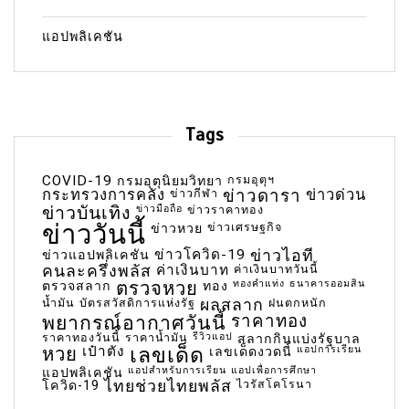
แอปพลิเคชัน
Tags
COVID-19
กรมอุตุฯ
กรมอุตุนิยมวิทยา
กระทรวงการคลัง
ข่าวกีฬา
ข่าวดารา
ข่าวด่วน
ข่าวบันเทิง
ข่าวมือถือ
ข่าวราคาทอง
ข่าววันนี้
ข่าวเศรษฐกิจ
ข่าวหวย
ข่าวโควิด-19
ข่าวไอที
ข่าวแอปพลิเคชัน
คนละครึ่งพลัส
ค่าเงินบาท
ค่าเงินบาทวันนี้
ตรวจหวย
ทองคำแท่ง
ธนาคารออมสิน
ตรวจสลาก
ทอง
น้ำมัน
บัตรสวัสดิการแห่งรัฐ
ผลสลาก
ฝนตกหนัก
พยากรณ์อากาศวันนี้
ราคาทอง
ราคาทองวันนี้
ราคาน้ำมัน
รีวิวแอป
สลากกินแบ่งรัฐบาล
เลขเด็ด
หวย
เป๋าตัง
แอปการเรียน
เลขเด็ดงวดนี้
แอปสำหรับการเรียน
แอปเพื่อการศึกษา
แอปพลิเคชัน
ไทยช่วยไทยพลัส
ไวรัสโคโรนา
โควิด-19