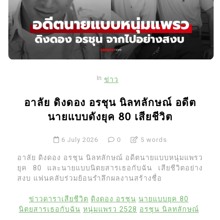
In
ข่าว
อาลัย ดิงดอง อรชุน นิลทลักษณ์ อดีต
นายแบบดังยุค 80 เสียชีวิต
6 July 2026
0
5 words
อาลัย ดิงดอง อรชุน นิลทลักษณ์ อดีตนายแบบหนุ่มแพรว
ยุค 80 และนายแบบนิตยสารเธอกับฉัน เสียชีวิตอย่าง
สงบ แฟนคลับร่วมย้อนรำลึกผลงานสร้างชื่อ
ข่าวดาราเสียชีวิต
ดิงดอง อรชุน
นายแบบยุค 80
นิตยสารเธอกับฉัน
หนุ่มแพรว 2528
อรชุน นิลทลักษณ์