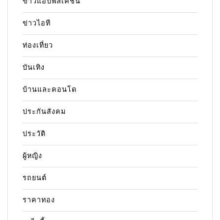
ข่าวแอปพลิเคชัน
ข่าวไอที
ท่องเที่ยว
บันเทิง
บ้านและคอนโด
ประกันสังคม
ประวัติ
ผู้หญิง
รถยนต์
ราคาทอง