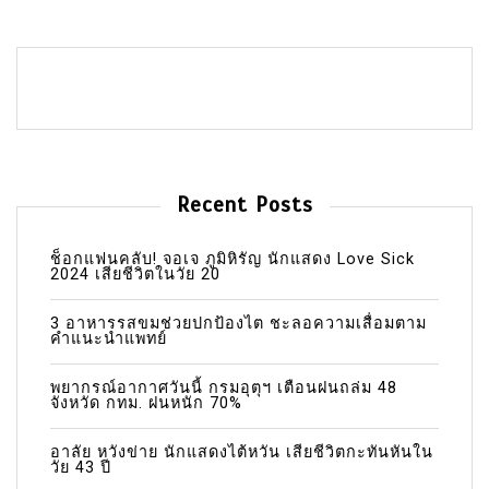
Recent Posts
ช็อกแฟนคลับ! จอเจ ภูมิหิรัญ นักแสดง Love Sick
2024 เสียชีวิตในวัย 20
3 อาหารรสขมช่วยปกป้องไต ชะลอความเสื่อมตาม
คำแนะนำแพทย์
พยากรณ์อากาศวันนี้ กรมอุตุฯ เตือนฝนถล่ม 48
จังหวัด กทม. ฝนหนัก 70%
อาลัย หวังข่าย นักแสดงไต้หวัน เสียชีวิตกะทันหันใน
วัย 43 ปี