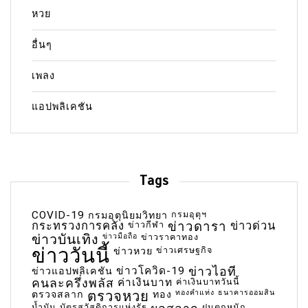
หวย
อื่นๆ
เพลง
แอปพลิเคชัน
Tags
COVID-19
กรมอุตุฯ
กรมอุตุนิยมวิทยา
กระทรวงการคลัง
ข่าวกีฬา
ข่าวดารา
ข่าวด่วน
ข่าวบันเทิง
ข่าวมือถือ
ข่าวราคาทอง
ข่าววันนี้
ข่าวเศรษฐกิจ
ข่าวหวย
ข่าวโควิด-19
ข่าวไอที
ข่าวแอปพลิเคชัน
คนละครึ่งพลัส
ค่าเงินบาท
ค่าเงินบาทวันนี้
ตรวจหวย
ทองคำแท่ง
ธนาคารออมสิน
ตรวจสลาก
ทอง
น้ำมัน
บัตรสวัสดิการแห่งรัฐ
ฝนตกหนัก