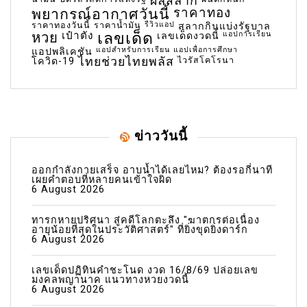
ผลสลาก
พยากรณ์อากาศวันนี้
ราคาทอง
ราคาทองวันนี้
ราคาน้ำมัน
รีวิวแอป
สลากกินแบ่งรัฐบาล
เลขเด็ด
หวย
เป๋าตัง
แอปการเรียน
เลขเด็ดงวดนี้
แอปสำหรับการเรียน
แอปเพื่อการศึกษา
แอปพลิเคชัน
ไทยช่วยไทยพลัส
ไวรัสโคโรนา
โควิด-19
ข่าววันนี้
ออกกำลังกายเสร็จ อาบน้ำได้เลยไหม? ต้องรอกี่นาที
เผยคำตอบที่หลายคนเข้าใจผิด
6 August 2026
ทารกหายปริศนา สู่คดีโลกตะลึง "ฆาตกรต่อเนื่อง
อายุน้อยที่สุดในประวัติศาสตร์" ที่ยิ่งขุดยิ่งดาร์ก
6 August 2026
เลขเด็ดปฏิทินคำชะโนด งวด 16/8/69 ปล่อยเลข
มงคลพญานาค แนวทางหวยงวดนี้
6 August 2026