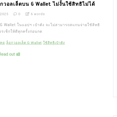
วอลเล็ตบน G Wallet ไม่งั้นใช้สิทธิไม่ได้
 2025
0
6 words
G Wallet ในแอปฯ เป๋าตัง จะไม่สามารถสแกนจ่ายใช้สิทธิ
รเช็กให้ดีทุกครั้งก่อนกด
ไทย
ล็อกวอลเล็ต G Wallet
ใช้สิทธิเป๋าตัง
Read out all