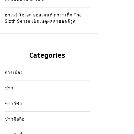
ฮาเลย์ โจเอล ออสเมนต์ ดาราเด็ก The
Sixth Sense เปิดเหตุผลลาฮอลลีวูด
Categories
การเมือง
ข่าว
ข่าวกีฬา
ข่าวมือถือ