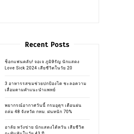
Recent Posts
ช็อกแฟนคลับ! จอเจ ภูมิหิรัญ นักแสดง
Love Sick 2024 เสียชีวิตในวัย 20
3 อาหารรสขมช่วยปกป้องไต ชะลอความ
เสื่อมตามคำแนะนำแพทย์
พยากรณ์อากาศวันนี้ กรมอุตุฯ เตือนฝน
ถล่ม 48 จังหวัด กทม. ฝนหนัก 70%
อาลัย หวังข่าย นักแสดงไต้หวัน เสียชีวิต
กะทันหันในวัย 43 ปี