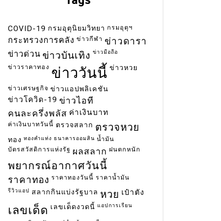
กรมอุตุฯ
COVID-19
กรมอุตุนิยมวิทยา
ข่าวกีฬา
กระทรวงการคลัง
ข่าวดารา
ข่าวมือถือ
ข่าวด่วน
ข่าวบันเทิง
ข่าวราคาทอง
ข่าวหวย
ข่าววันนี้
ข่าวเศรษฐกิจ
ข่าวแอปพลิเคชัน
ข่าวโควิด-19
ข่าวไอที
ค่าเงินบาท
คนละครึ่งพลัส
ค่าเงินบาทวันนี้
ตรวจสลาก
ตรวจหวย
ทองคำแท่ง
ธนาคารออมสิน
น้ำมัน
ทอง
บัตรสวัสดิการแห่งรัฐ
ฝนตกหนัก
ผลสลาก
พยากรณ์อากาศวันนี้
ราคาทองวันนี้
ราคาน้ำมัน
ราคาทอง
รีวิวแอป
สลากกินแบ่งรัฐบาล
เป๋าตัง
หวย
แอปการเรียน
เลขเด็ดงวดนี้
เลขเด็ด