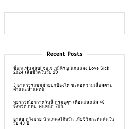
Recent Posts
ช็อกแฟนคลับ! จอเจ ภูมิหิรัญ นักแสดง Love Sick
2024 เสียชีวิตในวัย 20
3 อาหารรสขมช่วยปกป้องไต ชะลอความเสื่อมตาม
คำแนะนำแพทย์
พยากรณ์อากาศวันนี้ กรมอุตุฯ เตือนฝนถล่ม 48
จังหวัด กทม. ฝนหนัก 70%
อาลัย หวังข่าย นักแสดงไต้หวัน เสียชีวิตกะทันหันใน
วัย 43 ปี