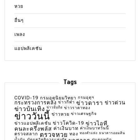
หวย
อื่นๆ
เพลง
แอปพลิเคชัน
Tags
COVID-19
กรมอุตุฯ
กรมอุตุนิยมวิทยา
กระทรวงการคลัง
ข่าวกีฬา
ข่าวดารา
ข่าวด่วน
ข่าวบันเทิง
ข่าวมือถือ
ข่าวราคาทอง
ข่าววันนี้
ข่าวเศรษฐกิจ
ข่าวหวย
ข่าวโควิด-19
ข่าวไอที
ข่าวแอปพลิเคชัน
คนละครึ่งพลัส
ค่าเงินบาท
ค่าเงินบาทวันนี้
ตรวจหวย
ทองคำแท่ง
ธนาคารออมสิน
ตรวจสลาก
ทอง
น้ำมัน
บัตรสวัสดิการแห่งรัฐ
ฝนตกหนัก