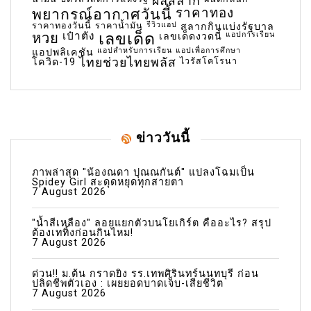
ผลสลาก
พยากรณ์อากาศวันนี้
ราคาทอง
ราคาทองวันนี้
ราคาน้ำมัน
รีวิวแอป
สลากกินแบ่งรัฐบาล
เลขเด็ด
หวย
เป๋าตัง
แอปการเรียน
เลขเด็ดงวดนี้
แอปสำหรับการเรียน
แอปเพื่อการศึกษา
แอปพลิเคชัน
ไทยช่วยไทยพลัส
ไวรัสโคโรนา
โควิด-19
ข่าววันนี้
ภาพล่าสุด "น้องณดา ปุณณกันต์" แปลงโฉมเป็น
Spidey Girl สะดุดหยุดทุกสายตา
7 August 2026
"น้ำสีเหลือง" ลอยแยกตัวบนโยเกิร์ต คืออะไร? สรุป
ต้องเททิ้งก่อนกินไหม!
7 August 2026
ด่วน!! ม.ต้น กราดยิง รร.เทพศิรินทร์นนทบุรี ก่อน
ปลิดชีพตัวเอง : เผยยอดบาดเจ็บ-เสียชีวิต
7 August 2026